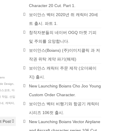
Character 20 Cut. Part 1.
보이안스 벡터 2020년 쥐 캐릭터 20세
트 출시. 파트 1.
창작자분들의 네이버 OGQ 마켓 기피
및 주의를 요망합니다.
보이안스(Boians) (주)이미지클릭 과 저
작권 위탁 계약 파기(해제)
보이안스 캐릭터 주문 제작 (오더페이
지) 출시.
ans
de Design
,
New Launching Boians Cho Joo Young
마스코트
,
마
Custom Order Character.
 작업
,
선입
이내
,
캐릭터
,
보이안스 벡터 비행기와 항공기 캐릭터
시리즈 106컷 출시.
t Post
New Launching Boians Vector Airplane
and Aircraft character series 106 Cut.