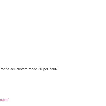
.
time-to-sell-custom-made-20-per-hour/
ystem/