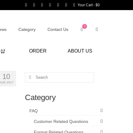
Your Cart
-
$
0
0
ews
Category
Contact Us
어샵
ORDER
ABOUT US
10
Search
for:
AUG 2017
Category
FAQ
Customer Related Questions
Format Related Questions