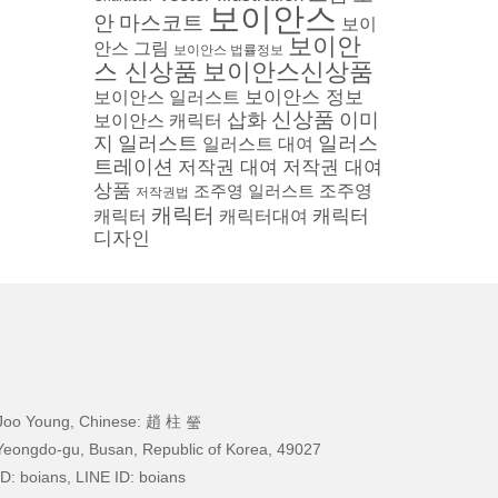
보이안스
안
마스코트
보이
보이안
안스 그림
보이안스 법률정보
스 신상품
보이안스신상품
보이안스 정보
보이안스 일러스트
삽화
신상품
이미
보이안스 캐릭터
지
일러스트
일러스
일러스트 대여
트레이션
저작권 대여
저작권 대여
상품
조주영 일러스트
조주영
저작권법
캐릭터
캐릭터
캐릭터
캐릭터대여
디자인
Joo Young, Chinese: 趙 柱 瑩
Yeongdo-gu, Busan, Republic of Korea, 49027
D: boians, LINE ID: boians