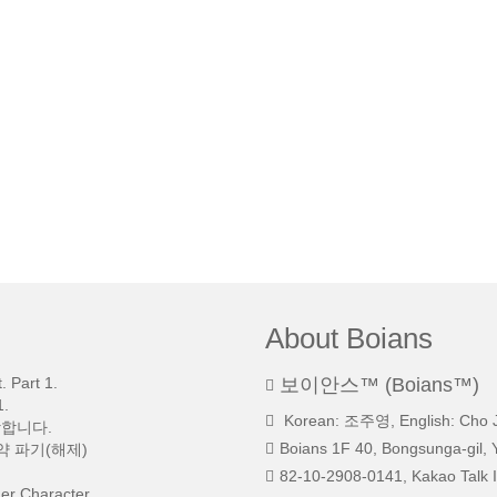
About Boians
 Part 1.
보이안스™ (Boians™)
.
Korean: 조주영, English: Cho 
망합니다.
Boians 1F 40, Bongsunga-gil, 
약 파기(해제)
82-10-2908-0141, Kakao Talk I
r Character.