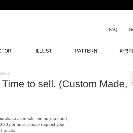
FAQ
N
CTOR
ILLUST
PATTERN
한국
r hour)
Time to sell. (Custom Made,
an purchase as much time as you need,
 $ 20 per hour, please request your
transfer.