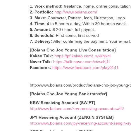
1. Work method:
freelance, home, online consultation
2. Portfolio:
http://www.boians.com/
3. Make:
Character, Pattern, Icon, Illustration, Logo
4. Time:
4 to 5 hours a day, Within 30 hours a week.
5. Amount:
$ 20 / hour, full payout.
6. Schedule:
First-come, first-served
7. Delivery:
After confirming the payment, Your e-mail
[Boians Cho Joo Young Live Consultation]
Kakao Talk:
https://pf.kakao.com/_wxkNxnl
Naver Talk:
https://talk.naver.com/ct/wcbj1l
Facebook:
https://www.facebook.com/play0141
http://www.boians.com/product/boians-cho-joo-young-
[Boians Cho Joo Young Bank transfer]
KRW Receiving Account (SWIFT)
http://www.boians.com/krw-receiving-account-swift/
JPY Receiving Account (ZENGIN SYSTEM)
http://www.boians.com/jpy-receiving-account-zengin-s