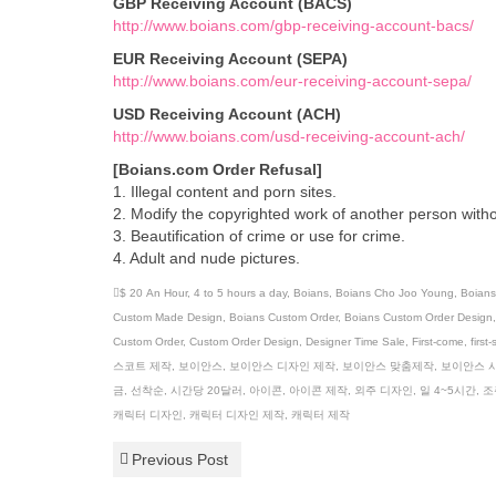
GBP Receiving Account (BACS)
http://www.boians.com/gbp-receiving-account-bacs/
EUR Receiving Account (SEPA)
http://www.boians.com/eur-receiving-account-sepa/
USD Receiving Account (ACH)
http://www.boians.com/usd-receiving-account-ach/
[Boians.com Order Refusal]
1. Illegal content and porn sites.
2. Modify the copyrighted work of another person with
3. Beautification of crime or use for crime.
4. Adult and nude pictures.
$ 20 An Hour
,
4 to 5 hours a day
,
Boians
,
Boians Cho Joo Young
,
Boian
Custom Made Design
,
Boians Custom Order
,
Boians Custom Order Design
Custom Order
,
Custom Order Design
,
Designer Time Sale
,
First-come
,
first
스코트 제작
,
보이안스
,
보이안스 디자인 제작
,
보이안스 맞춤제작
,
보이안스 
금
,
선착순
,
시간당 20달러
,
아이콘
,
아이콘 제작
,
외주 디자인
,
일 4~5시간
,
조
캐릭터 디자인
,
캐릭터 디자인 제작
,
캐릭터 제작
Previous Post