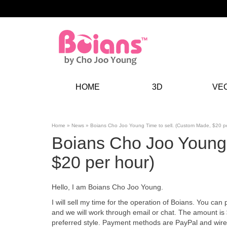
HOME
3D
VE
Home
»
News
»
Boians Cho Joo Young Time to sell. (Custom Made, $20 pe
Boians Cho Joo Young 
$20 per hour)
Hello, I am Boians Cho Joo Young.
I will sell my time for the operation of Boians. You c
and we will work through email or chat. The amount is
preferred style. Payment methods are PayPal and wire 