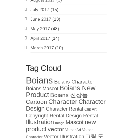
August 2017
(5)
July 2017
(15)
June 2017
(13)
May 2017
(48)
April 2017
(14)
March 2017
(10)
raft
Tag Cloud
 106
Boians
Boians Character
Boians New
Jan 2018
Boians Mascot
Product
Boians 신상품
ns
Character
Cartoon
Character
ircraft
Design
 Cut.
Character Rental
Clip Art
om/product-
Copyright Rental
Design Rental
rplane-
Illustration
new
Mascot
Image
product
vector
Vector
Vector Art
도
그림
Vector Illustration
Character