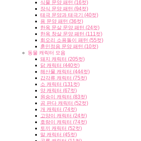
식물 문양 패턴 (16컷)
장식 문양 패턴 (94컷)
태극 문양과 태극기 (40컷)
용 문양 패턴 (36컷)
한옥 문살 문양 패턴 (24컷)
한옥 창살 문양 패턴 (111컷)
회오리 소용돌이 패턴 (55컷)
훈민정음 문양 패턴 (10컷)
동물 캐릭터 모음
돼지 캐릭터 (205컷)
닭 캐릭터 (440컷)
해산물 캐릭터 (444컷)
갑각류 캐릭터 (75컷)
소 캐릭터 (131컷)
양 캐릭터 (67컷)
원숭이 캐릭터 (83컷)
곰 판다 캐릭터 (52컷)
개 캐릭터 (74컷)
고양이 캐릭터 (24컷)
호랑이 캐릭터 (74컷)
토끼 캐릭터 (52컷)
말 캐릭터 (45컷)
공룡 캐릭터 (11컷)