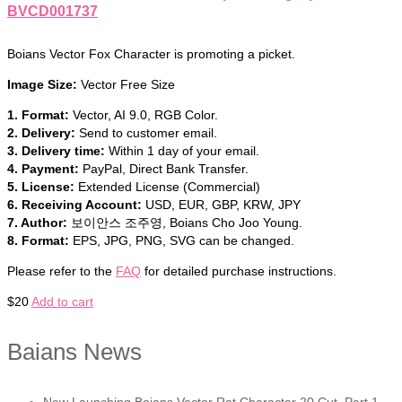
BVCD001737
Boians Vector Fox Character is promoting a picket.
Image Size:
Vector Free Size
1. Format:
Vector, AI 9.0, RGB Color.
2. Delivery:
Send to customer email.
3. Delivery time:
Within 1 day of your email.
4. Payment:
PayPal, Direct Bank Transfer.
5. License:
Extended License (Commercial)
6. Receiving Account:
USD, EUR, GBP, KRW, JPY
7. Author:
보이안스 조주영, Boians Cho Joo Young.
8. Format:
EPS, JPG, PNG, SVG can be changed.
Please refer to the
FAQ
for detailed purchase instructions.
$
20
Add to cart
Baians News
New Launching Boians Vector Rat Character 20 Cut. Part 1.