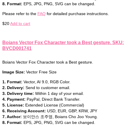
8. Format:
EPS, JPG, PNG, SVG can be changed.
Please refer to the
FAQ
for detailed purchase instructions.
$
20
Add to cart
Boians Vector Fox Character took a Best gesture. SKU:
BVCD001741
Boians Vector Fox Character took a Best gesture.
Image Size:
Vector Free Size
1. Format:
Vector, AI 9.0, RGB Color.
2. Delivery:
Send to customer email.
3. Delivery time:
Within 1 day of your email.
4. Payment:
PayPal, Direct Bank Transfer.
5. License:
Extended License (Commercial)
6. Receiving Account:
USD, EUR, GBP, KRW, JPY
7. Author:
보이안스 조주영, Boians Cho Joo Young.
8. Format:
EPS, JPG, PNG, SVG can be changed.