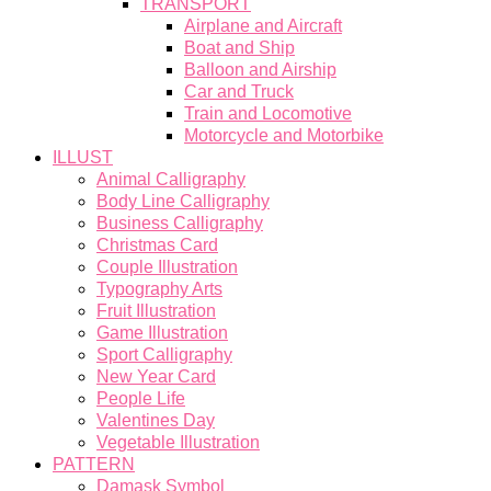
TRANSPORT
Airplane and Aircraft
Boat and Ship
Balloon and Airship
Car and Truck
Train and Locomotive
Motorcycle and Motorbike
ILLUST
Animal Calligraphy
Body Line Calligraphy
Business Calligraphy
Christmas Card
Couple Illustration
Typography Arts
Fruit Illustration
Game Illustration
Sport Calligraphy
New Year Card
People Life
Valentines Day
Vegetable Illustration
PATTERN
Damask Symbol