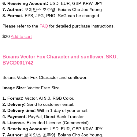
6. Receiving Account:
USD, EUR, GBP, KRW, JPY
7. Author:
보이안스 조주영, Boians Cho Joo Young.
8. Format:
EPS, JPG, PNG, SVG can be changed.
Please refer to the
FAQ
for detailed purchase instructions.
$
20
Add to cart
Boians Vector Fox Character and sunflower. SKU:
BVCD001742
Boians Vector Fox Character and sunflower.
Image Size:
Vector Free Size
1. Format:
Vector, AI 9.0, RGB Color.
2. Delivery:
Send to customer email.
3. Delivery time:
Within 1 day of your email.
4. Payment:
PayPal, Direct Bank Transfer.
5. License:
Extended License (Commercial)
6. Receiving Account:
USD, EUR, GBP, KRW, JPY
7. Author:
보이안스 조주영, Boians Cho Joo Young.