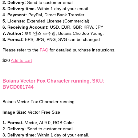
2. Delivery:
Send to customer email.
3. Delivery time:
Within 1 day of your email.
4. Payment:
PayPal, Direct Bank Transfer.
5. License:
Extended License (Commercial)
6. Receiving Account:
USD, EUR, GBP, KRW, JPY
7. Author:
보이안스 조주영, Boians Cho Joo Young.
8. Format:
EPS, JPG, PNG, SVG can be changed.
Please refer to the
FAQ
for detailed purchase instructions.
$
20
Add to cart
Boians Vector Fox Character running. SKU:
BVCD001744
Boians Vector Fox Character running.
Image Size:
Vector Free Size
1. Format:
Vector, AI 9.0, RGB Color.
2. Delivery:
Send to customer email.
3. Delivery time:
Within 1 day of your email.