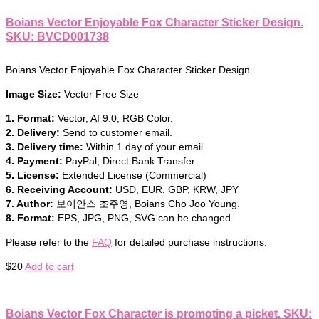
Boians Vector Enjoyable Fox Character Sticker Design.
SKU: BVCD001738
Boians Vector Enjoyable Fox Character Sticker Design.
Image Size:
Vector Free Size
1. Format:
Vector, AI 9.0, RGB Color.
2. Delivery:
Send to customer email.
3. Delivery time:
Within 1 day of your email.
4. Payment:
PayPal, Direct Bank Transfer.
5. License:
Extended License (Commercial)
6. Receiving Account:
USD, EUR, GBP, KRW, JPY
7. Author:
보이안스 조주영, Boians Cho Joo Young.
8. Format:
EPS, JPG, PNG, SVG can be changed.
Please refer to the
FAQ
for detailed purchase instructions.
$
20
Add to cart
Boians Vector Fox Character is promoting a picket. SKU: