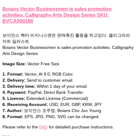
Boians Vector Businessmen is sales promotion
activities. Calligraphy Arts Design Series SKU:
BVCA000188
보이안스 벡터 비지니스맨은 판매촉진 활동을 하고있다. 캘리그라피
아트 일러스트.
Boians Vector Businessmen is sales promotion activities. Calligraphy
Arts Design Series
Image Size:
Vector Free Size
1. Format:
Vector, AI 9.0, RGB Color.
2. Delivery:
Send to customer email.
3. Delivery time:
Within 1 day of your email.
4. Payment:
PayPal, Direct Bank Transfer.
5. License:
Extended License (Commercial)
6. Receiving Account:
USD, EUR, GBP, KRW, JPY
7. Author:
보이안스 조주영, Boians Cho Joo Young.
8. Format:
EPS, JPG, PNG, SVG can be changed.
Please refer to the
FAQ
for detailed purchase instructions.