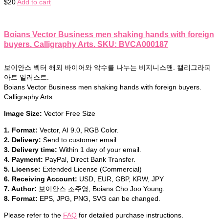
$
20
Add to cart
Boians Vector Business men shaking hands with foreign
buyers. Calligraphy Arts. SKU: BVCA000187
보이안스 벡터 해외 바이어와 악수를 나누는 비지니스맨. 캘리그라피
아트 일러스트.
Boians Vector Business men shaking hands with foreign buyers.
Calligraphy Arts.
Image Size:
Vector Free Size
1. Format:
Vector, AI 9.0, RGB Color.
2. Delivery:
Send to customer email.
3. Delivery time:
Within 1 day of your email.
4. Payment:
PayPal, Direct Bank Transfer.
5. License:
Extended License (Commercial)
6. Receiving Account:
USD, EUR, GBP, KRW, JPY
7. Author:
보이안스 조주영, Boians Cho Joo Young.
8. Format:
EPS, JPG, PNG, SVG can be changed.
Please refer to the
FAQ
for detailed purchase instructions.