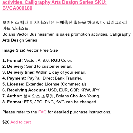
activities. Calligraphy Arts Design Series SKU:
BVCA000189
보이안스 벡터 비지니스맨은 판매촉진 활동을 하고있다. 캘리그라피
아트 일러스트.
Boians Vector Businessmen is sales promotion activities. Calligraphy
Arts Design Series
Image Size:
Vector Free Size
1. Format:
Vector, AI 9.0, RGB Color.
2. Delivery:
Send to customer email.
3. Delivery time:
Within 1 day of your email.
4. Payment:
PayPal, Direct Bank Transfer.
5. License:
Extended License (Commercial)
6. Receiving Account:
USD, EUR, GBP, KRW, JPY
7. Author:
보이안스 조주영, Boians Cho Joo Young.
8. Format:
EPS, JPG, PNG, SVG can be changed.
Please refer to the
FAQ
for detailed purchase instructions.
$
20
Add to cart