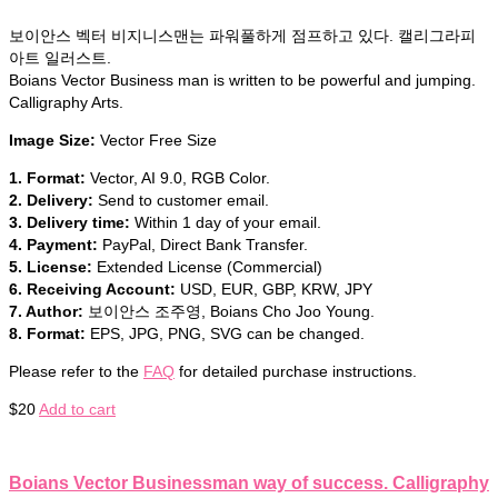
보이안스 벡터 비지니스맨는 파워풀하게 점프하고 있다. 캘리그라피
아트 일러스트.
Boians Vector Business man is written to be powerful and jumping.
Calligraphy Arts.
Image Size:
Vector Free Size
1. Format:
Vector, AI 9.0, RGB Color.
2. Delivery:
Send to customer email.
3. Delivery time:
Within 1 day of your email.
4. Payment:
PayPal, Direct Bank Transfer.
5. License:
Extended License (Commercial)
6. Receiving Account:
USD, EUR, GBP, KRW, JPY
7. Author:
보이안스 조주영, Boians Cho Joo Young.
8. Format:
EPS, JPG, PNG, SVG can be changed.
Please refer to the
FAQ
for detailed purchase instructions.
$
20
Add to cart
Boians Vector Businessman way of success. Calligraphy