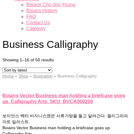
Boians Cho Joo Young
Boians History
FAQ
Contact Us
Category
Business Calligraphy
Showing 1–16 of 50 results
Home
»
Shop
»
Illustration
»
Business Calligraphy
Boians Vector Business man holding a briefcase goes
up. Calligraphy Arts. SKU: BVCA000200
보이안스 벡터 비지니스맨은 서류가방을 들고 달려간다. 캘리그라피
아트 일러스트.
Boians Vector Business man holding a briefcase goes up.
Calligraphy Arts.