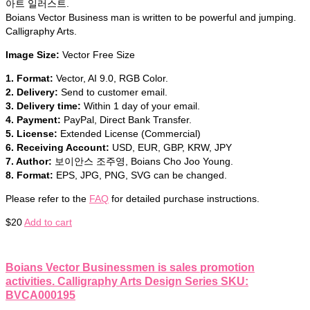
아트 일러스트.
Boians Vector Business man is written to be powerful and jumping.
Calligraphy Arts.
Image Size:
Vector Free Size
1. Format:
Vector, AI 9.0, RGB Color.
2. Delivery:
Send to customer email.
3. Delivery time:
Within 1 day of your email.
4. Payment:
PayPal, Direct Bank Transfer.
5. License:
Extended License (Commercial)
6. Receiving Account:
USD, EUR, GBP, KRW, JPY
7. Author:
보이안스 조주영, Boians Cho Joo Young.
8. Format:
EPS, JPG, PNG, SVG can be changed.
Please refer to the
FAQ
for detailed purchase instructions.
$
20
Add to cart
Boians Vector Businessmen is sales promotion
activities. Calligraphy Arts Design Series SKU:
BVCA000195