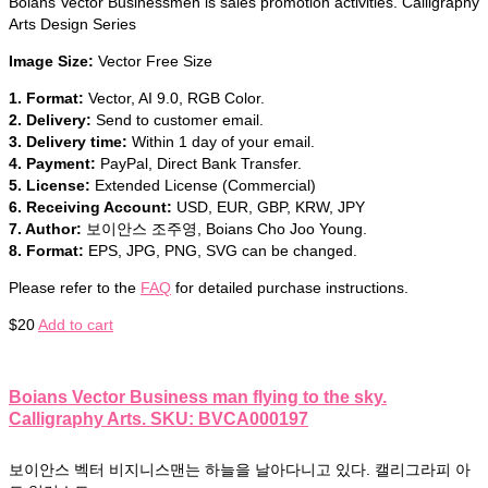
Boians Vector Businessmen is sales promotion activities. Calligraphy
Arts Design Series
Image Size:
Vector Free Size
1. Format:
Vector, AI 9.0, RGB Color.
2. Delivery:
Send to customer email.
3. Delivery time:
Within 1 day of your email.
4. Payment:
PayPal, Direct Bank Transfer.
5. License:
Extended License (Commercial)
6. Receiving Account:
USD, EUR, GBP, KRW, JPY
7. Author:
보이안스 조주영, Boians Cho Joo Young.
8. Format:
EPS, JPG, PNG, SVG can be changed.
Please refer to the
FAQ
for detailed purchase instructions.
$
20
Add to cart
Boians Vector Business man flying to the sky.
Calligraphy Arts. SKU: BVCA000197
보이안스 벡터 비지니스맨는 하늘을 날아다니고 있다. 캘리그라피 아