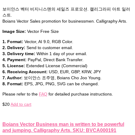
보이안스 벡터 비지니스맨의 세일즈 프로모션. 캘리그라피 아트 일러
스트.
Boians Vector Sales promotion for businessmen. Calligraphy Arts.
Image Size:
Vector Free Size
1. Format:
Vector, AI 9.0, RGB Color.
2. Delivery:
Send to customer email.
3. Delivery time:
Within 1 day of your email.
4. Payment:
PayPal, Direct Bank Transfer.
5. License:
Extended License (Commercial)
6. Receiving Account:
USD, EUR, GBP, KRW, JPY
7. Author:
보이안스 조주영, Boians Cho Joo Young.
8. Format:
EPS, JPG, PNG, SVG can be changed.
Please refer to the
FAQ
for detailed purchase instructions.
$
20
Add to cart
Boians Vector Business man is written to be powerful
and jumping. Calligraphy Arts. SKU: BVCA000191