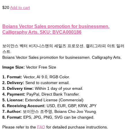
$
20
Add to cart
Boians Vector Sales promotion for businessmen.
Calligraphy Arts. SKU: BVCA000186
보이안스 벡터 비지니스맨의 세일즈 프로모션. 캘리그라피 아트 일러
스트.
Boians Vector Sales promotion for businessmen. Calligraphy Arts.
Image Size:
Vector Free Size
1. Format:
Vector, AI 9.0, RGB Color.
2. Delivery:
Send to customer email.
3. Delivery time:
Within 1 day of your email.
4. Payment:
PayPal, Direct Bank Transfer.
5. License:
Extended License (Commercial)
6. Receiving Account:
USD, EUR, GBP, KRW, JPY
7. Author:
보이안스 조주영, Boians Cho Joo Young.
8. Format:
EPS, JPG, PNG, SVG can be changed.
Please refer to the
FAQ
for detailed purchase instructions.