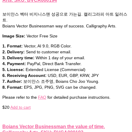
Arts. SKU: BVCA000194
보이안스 벡터 비지니스맨 성공으로 가는길. 캘리그라피 아트 일러스
트.
Boians Vector Businessman way of success. Calligraphy Arts.
Image Size:
Vector Free Size
1. Format:
Vector, AI 9.0, RGB Color.
2. Delivery:
Send to customer email.
3. Delivery time:
Within 1 day of your email.
4. Payment:
PayPal, Direct Bank Transfer.
5. License:
Extended License (Commercial)
6. Receiving Account:
USD, EUR, GBP, KRW, JPY
7. Author:
보이안스 조주영, Boians Cho Joo Young.
8. Format:
EPS, JPG, PNG, SVG can be changed.
Please refer to the
FAQ
for detailed purchase instructions.
$
20
Add to cart
Boians Vector Businessman the value of time.