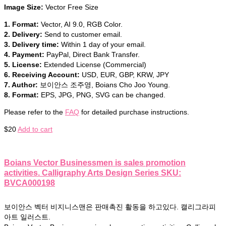
Image Size:
Vector Free Size
1. Format:
Vector, AI 9.0, RGB Color.
2. Delivery:
Send to customer email.
3. Delivery time:
Within 1 day of your email.
4. Payment:
PayPal, Direct Bank Transfer.
5. License:
Extended License (Commercial)
6. Receiving Account:
USD, EUR, GBP, KRW, JPY
7. Author:
보이안스 조주영, Boians Cho Joo Young.
8. Format:
EPS, JPG, PNG, SVG can be changed.
Please refer to the
FAQ
for detailed purchase instructions.
$
20
Add to cart
Boians Vector Businessmen is sales promotion
activities. Calligraphy Arts Design Series SKU:
BVCA000198
보이안스 벡터 비지니스맨은 판매촉진 활동을 하고있다. 캘리그라피
아트 일러스트.