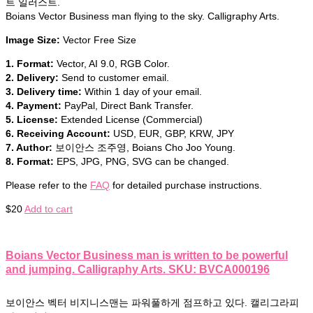
트 일러스트.
Boians Vector Business man flying to the sky. Calligraphy Arts.
Image Size:
Vector Free Size
1. Format:
Vector, AI 9.0, RGB Color.
2. Delivery:
Send to customer email.
3. Delivery time:
Within 1 day of your email.
4. Payment:
PayPal, Direct Bank Transfer.
5. License:
Extended License (Commercial)
6. Receiving Account:
USD, EUR, GBP, KRW, JPY
7. Author:
보이안스 조주영, Boians Cho Joo Young.
8. Format:
EPS, JPG, PNG, SVG can be changed.
Please refer to the
FAQ
for detailed purchase instructions.
$
20
Add to cart
Boians Vector Business man is written to be powerful
and jumping. Calligraphy Arts. SKU: BVCA000196
보이안스 벡터 비지니스맨는 파워풀하게 점프하고 있다. 캘리그라피