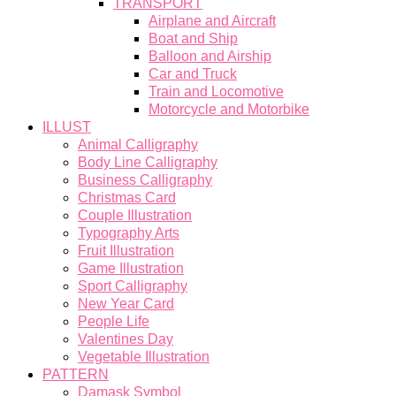
TRANSPORT
Airplane and Aircraft
Boat and Ship
Balloon and Airship
Car and Truck
Train and Locomotive
Motorcycle and Motorbike
ILLUST
Animal Calligraphy
Body Line Calligraphy
Business Calligraphy
Christmas Card
Couple Illustration
Typography Arts
Fruit Illustration
Game Illustration
Sport Calligraphy
New Year Card
People Life
Valentines Day
Vegetable Illustration
PATTERN
Damask Symbol