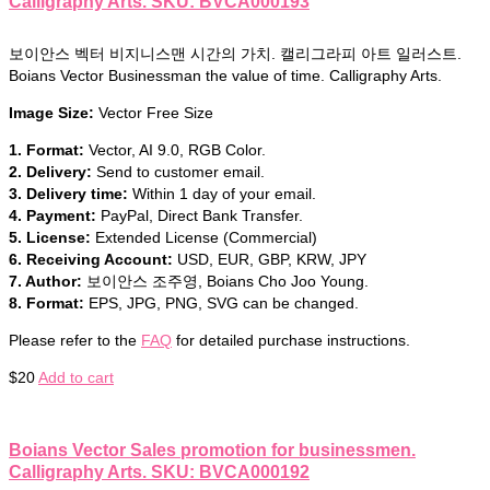
Calligraphy Arts. SKU: BVCA000193
보이안스 벡터 비지니스맨 시간의 가치. 캘리그라피 아트 일러스트.
Boians Vector Businessman the value of time. Calligraphy Arts.
Image Size:
Vector Free Size
1. Format:
Vector, AI 9.0, RGB Color.
2. Delivery:
Send to customer email.
3. Delivery time:
Within 1 day of your email.
4. Payment:
PayPal, Direct Bank Transfer.
5. License:
Extended License (Commercial)
6. Receiving Account:
USD, EUR, GBP, KRW, JPY
7. Author:
보이안스 조주영, Boians Cho Joo Young.
8. Format:
EPS, JPG, PNG, SVG can be changed.
Please refer to the
FAQ
for detailed purchase instructions.
$
20
Add to cart
Boians Vector Sales promotion for businessmen.
Calligraphy Arts. SKU: BVCA000192