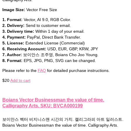
Image Size:
Vector Free Size
1. Format:
Vector, AI 9.0, RGB Color.
2. Delivery:
Send to customer email.
3. Delivery time:
Within 1 day of your email.
4. Payment:
PayPal, Direct Bank Transfer.
5. License:
Extended License (Commercial)
6. Receiving Account:
USD, EUR, GBP, KRW, JPY
7. Author:
보이안스 조주영, Boians Cho Joo Young.
8. Format:
EPS, JPG, PNG, SVG can be changed.
Please refer to the
FAQ
for detailed purchase instructions.
$
20
Add to cart
Boians Vector Businessman the value of time.
Calligraphy Arts. SKU: BVCA000199
보이안스 벡터 비지니스맨 시간의 가치. 캘리그라피 아트 일러스트.
Boians Vector Businessman the value of time. Calligraphy Arts.