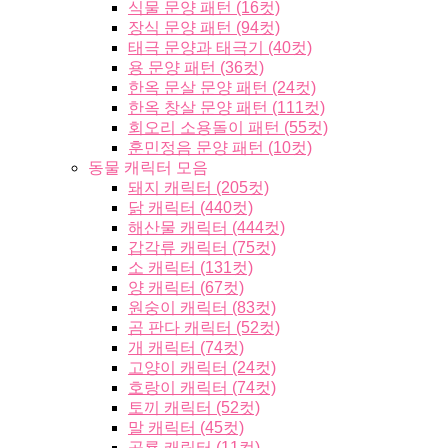
식물 문양 패턴 (16컷)
장식 문양 패턴 (94컷)
태극 문양과 태극기 (40컷)
용 문양 패턴 (36컷)
한옥 문살 문양 패턴 (24컷)
한옥 창살 문양 패턴 (111컷)
회오리 소용돌이 패턴 (55컷)
훈민정음 문양 패턴 (10컷)
동물 캐릭터 모음
돼지 캐릭터 (205컷)
닭 캐릭터 (440컷)
해산물 캐릭터 (444컷)
갑각류 캐릭터 (75컷)
소 캐릭터 (131컷)
양 캐릭터 (67컷)
원숭이 캐릭터 (83컷)
곰 판다 캐릭터 (52컷)
개 캐릭터 (74컷)
고양이 캐릭터 (24컷)
호랑이 캐릭터 (74컷)
토끼 캐릭터 (52컷)
말 캐릭터 (45컷)
공룡 캐릭터 (11컷)