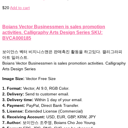
$
20
Add to cart
Boians Vector Businessmen is sales promotion
activities. Calligraphy Arts Design Series SKU:
BVCA000185
보이안스 벡터 비지니스맨은 판매촉진 활동을 하고있다. 캘리그라피
아트 일러스트.
Boians Vector Businessmen is sales promotion activities. Calligraphy
Arts Design Series
Image Size:
Vector Free Size
1. Format:
Vector, AI 9.0, RGB Color.
2. Delivery:
Send to customer email.
3. Delivery time:
Within 1 day of your email.
4. Payment:
PayPal, Direct Bank Transfer.
5. License:
Extended License (Commercial)
6. Receiving Account:
USD, EUR, GBP, KRW, JPY
7. Author:
보이안스 조주영, Boians Cho Joo Young.