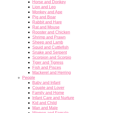
Horse and Donkey
Lion and Leo
Monkey and Ape
Pig and Boar
Rabbit and Hare
Rat and Mouse
Rooster and Chicken
Shrimp and Prawn
Sheep and Lamb
Squid and Cuttlefish
Snake and Serpent
Scorpion and Scorpio
Tiger and Tigress
Fish and Pisces
Mackerel and Herring
People
Baby and Infant
Couple and Lover
Family and Home
Infant Care and Nurture
Kid and Child
Man and Male
Women and Female