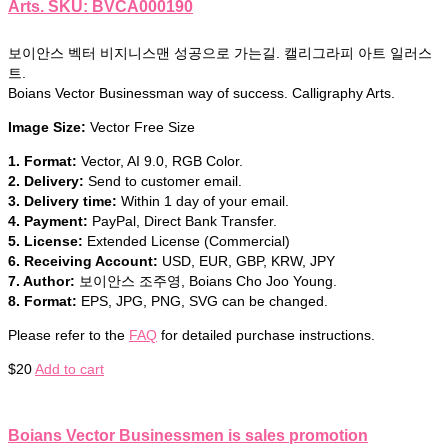
Arts. SKU: BVCA000190
보이안스 벡터 비지니스맨 성공으로 가는길. 캘리그라피 아트 일러스
트.
Boians Vector Businessman way of success. Calligraphy Arts.
Image Size:
Vector Free Size
1. Format:
Vector, AI 9.0, RGB Color.
2. Delivery:
Send to customer email.
3. Delivery time:
Within 1 day of your email.
4. Payment:
PayPal, Direct Bank Transfer.
5. License:
Extended License (Commercial)
6. Receiving Account:
USD, EUR, GBP, KRW, JPY
7. Author:
보이안스 조주영, Boians Cho Joo Young.
8. Format:
EPS, JPG, PNG, SVG can be changed.
Please refer to the
FAQ
for detailed purchase instructions.
$
20
Add to cart
Boians Vector Businessmen is sales promotion