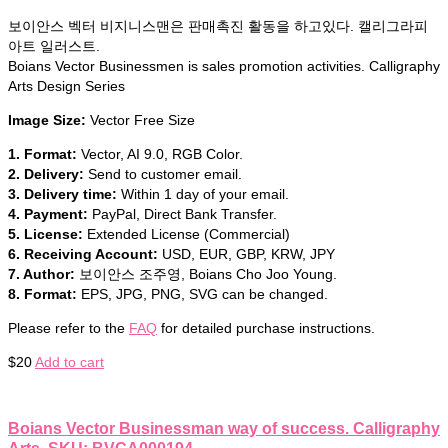
보이안스 벡터 비지니스맨은 판매촉진 활동을 하고있다. 캘리그라피
아트 일러스트.
Boians Vector Businessmen is sales promotion activities. Calligraphy
Arts Design Series
Image Size:
Vector Free Size
1. Format:
Vector, AI 9.0, RGB Color.
2. Delivery:
Send to customer email.
3. Delivery time:
Within 1 day of your email.
4. Payment:
PayPal, Direct Bank Transfer.
5. License:
Extended License (Commercial)
6. Receiving Account:
USD, EUR, GBP, KRW, JPY
7. Author:
보이안스 조주영, Boians Cho Joo Young.
8. Format:
EPS, JPG, PNG, SVG can be changed.
Please refer to the
FAQ
for detailed purchase instructions.
$
20
Add to cart
Boians Vector Businessman way of success. Calligraphy