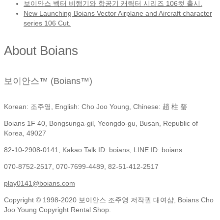
보이안스 벡터 비행기와 항공기 캐릭터 시리즈 106컷 출시.
New Launching Boians Vector Airplane and Aircraft character
series 106 Cut.
About Boians
보이안스™ (Boians™)
Korean: 조주영, English: Cho Joo Young, Chinese: 趙 柱 瑩
Boians 1F 40, Bongsunga-gil, Yeongdo-gu, Busan, Republic of
Korea, 49027
82-10-2908-0141, Kakao Talk ID: boians, LINE ID: boians
070-8752-2517, 070-7699-4489, 82-51-412-2517
play0141@boians.com
Copyright © 1998-2020 보이안스 조주영 저작권 대여샵, Boians Cho
Joo Young Copyright Rental Shop.