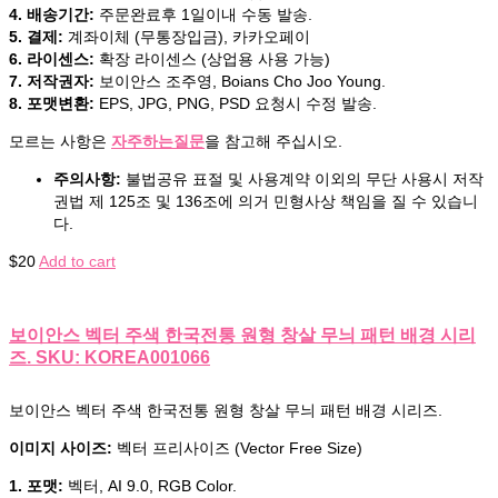
4. 배송기간:
주문완료후 1일이내 수동 발송.
5. 결제:
계좌이체 (무통장입금), 카카오페이
6. 라이센스:
확장 라이센스 (상업용 사용 가능)
7. 저작권자:
보이안스 조주영, Boians Cho Joo Young.
8. 포맷변환:
EPS, JPG, PNG, PSD 요청시 수정 발송.
모르는 사항은
자주하는질문
을 참고해 주십시오.
주의사항:
불법공유 표절 및 사용계약 이외의 무단 사용시 저작
권법 제 125조 및 136조에 의거 민형사상 책임을 질 수 있습니
다.
$
20
Add to cart
보이안스 벡터 주색 한국전통 원형 창살 무늬 패턴 배경 시리
즈. SKU: KOREA001066
보이안스 벡터 주색 한국전통 원형 창살 무늬 패턴 배경 시리즈.
이미지 사이즈:
벡터 프리사이즈 (Vector Free Size)
1. 포맷:
벡터, AI 9.0, RGB Color.