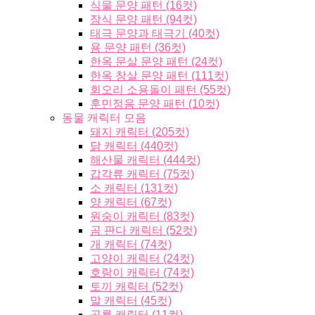
식물 문양 패턴 (16컷)
장식 문양 패턴 (94컷)
태극 문양과 태극기 (40컷)
용 문양 패턴 (36컷)
한옥 문살 문양 패턴 (24컷)
한옥 창살 문양 패턴 (111컷)
회오리 소용돌이 패턴 (55컷)
훈민정음 문양 패턴 (10컷)
동물 캐릭터 모음
돼지 캐릭터 (205컷)
닭 캐릭터 (440컷)
해산물 캐릭터 (444컷)
갑각류 캐릭터 (75컷)
소 캐릭터 (131컷)
양 캐릭터 (67컷)
원숭이 캐릭터 (83컷)
곰 판다 캐릭터 (52컷)
개 캐릭터 (74컷)
고양이 캐릭터 (24컷)
호랑이 캐릭터 (74컷)
토끼 캐릭터 (52컷)
말 캐릭터 (45컷)
공룡 캐릭터 (11컷)