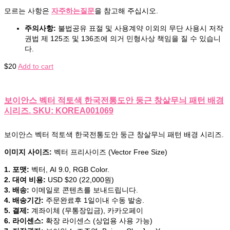
모르는 사항은
자주하는질문
을 참고해 주십시오.
주의사항:
불법공유 표절 및 사용계약 이외의 무단 사용시 저작
권법 제 125조 및 136조에 의거 민형사상 책임을 질 수 있습니
다.
$
20
Add to cart
보이안스 벡터 적토색 한국전통도안 둥근 창살무늬 패턴 배경
시리즈. SKU: KOREA001069
보이안스 벡터 적토색 한국전통도안 둥근 창살무늬 패턴 배경 시리즈.
이미지 사이즈:
벡터 프리사이즈 (Vector Free Size)
1. 포맷:
벡터, AI 9.0, RGB Color.
2. 대여 비용:
USD $20 (22,000원)
3. 배송:
이메일로 콘텐츠를 보내드립니다.
4. 배송기간:
주문완료후 1일이내 수동 발송.
5. 결제:
계좌이체 (무통장입금), 카카오페이
6. 라이센스:
확장 라이센스 (상업용 사용 가능)