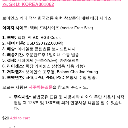
즈. SKU: KOREA001062
보이안스 벡터 적색 한국전통 원형 창살문양 패턴 배경 시리즈.
이미지 사이즈:
벡터 프리사이즈 (Vector Free Size)
1. 포맷:
벡터, AI 9.0, RGB Color.
2. 대여 비용:
USD $20 (22,000원)
3. 배송:
이메일로 콘텐츠를 보내드립니다.
4. 배송기간:
주문완료후 1일이내 수동 발송.
5. 결제:
계좌이체 (무통장입금), 카카오페이
6. 라이센스:
확장 라이센스 (상업용 사용 가능)
7. 저작권자:
보이안스 조주영, Boians Cho Joo Young.
8. 포맷변환:
EPS, JPG, PNG, PSD 요청시 수정 발송.
모르는 사항은
자주하는질문
을 참고해 주십시오.
주의사항:
불법공유 표절 및 사용계약 이외의 무단 사용시 저작
권법 제 125조 및 136조에 의거 민형사상 책임을 질 수 있습니
다.
$
20
Add to cart
1