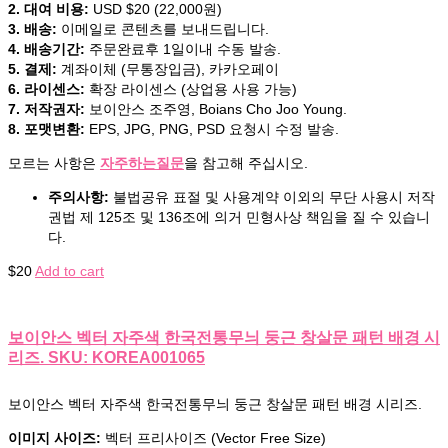
2. 대여 비용:
USD $20 (22,000원)
3. 배송:
이메일로 콘텐츠를 보내드립니다.
4. 배송기간:
주문완료후 1일이내 수동 발송.
5. 결제:
계좌이체 (무통장입금), 카카오페이
6. 라이센스:
확장 라이센스 (상업용 사용 가능)
7. 저작권자:
보이안스 조주영, Boians Cho Joo Young.
8. 포맷변환:
EPS, JPG, PNG, PSD 요청시 수정 발송.
모르는 사항은
자주하는질문
을 참고해 주십시오.
주의사항:
불법공유 표절 및 사용계약 이외의 무단 사용시 저작
권법 제 125조 및 136조에 의거 민형사상 책임을 질 수 있습니
다.
$
20
Add to cart
보이안스 벡터 자주색 한국전통무늬 둥근 창살문 패턴 배경 시
리즈. SKU: KOREA001065
보이안스 벡터 자주색 한국전통무늬 둥근 창살문 패턴 배경 시리즈.
이미지 사이즈:
벡터 프리사이즈 (Vector Free Size)