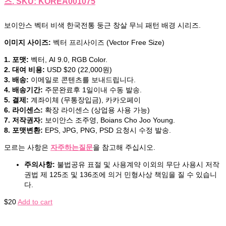
즈. SKU: KOREA001075
보이안스 벡터 비색 한국전통 둥근 창살 무늬 패턴 배경 시리즈.
이미지 사이즈:
벡터 프리사이즈 (Vector Free Size)
1. 포맷:
벡터, AI 9.0, RGB Color.
2. 대여 비용:
USD $20 (22,000원)
3. 배송:
이메일로 콘텐츠를 보내드립니다.
4. 배송기간:
주문완료후 1일이내 수동 발송.
5. 결제:
계좌이체 (무통장입금), 카카오페이
6. 라이센스:
확장 라이센스 (상업용 사용 가능)
7. 저작권자:
보이안스 조주영, Boians Cho Joo Young.
8. 포맷변환:
EPS, JPG, PNG, PSD 요청시 수정 발송.
모르는 사항은
자주하는질문
을 참고해 주십시오.
주의사항:
불법공유 표절 및 사용계약 이외의 무단 사용시 저작
권법 제 125조 및 136조에 의거 민형사상 책임을 질 수 있습니
다.
$
20
Add to cart