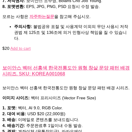
7. 저작권자:
보이안스 조주영, Boians Cho Joo Young.
8. 포맷변환:
EPS, JPG, PNG, PSD 요청시 수정 발송.
모르는 사항은
자주하는질문
을 참고해 주십시오.
주의사항:
불법공유 표절 및 사용계약 이외의 무단 사용시 저작
권법 제 125조 및 136조에 의거 민형사상 책임을 질 수 있습니
다.
$
20
Add to cart
보이안스 벡터 선홍색 한국전통도안 원형 창살 문양 패턴 배경
시리즈. SKU: KOREA001068
보이안스 벡터 선홍색 한국전통도안 원형 창살 문양 패턴 배경 시리즈.
이미지 사이즈:
벡터 프리사이즈 (Vector Free Size)
1. 포맷:
벡터, AI 9.0, RGB Color.
2. 대여 비용:
USD $20 (22,000원)
3. 배송:
이메일로 콘텐츠를 보내드립니다.
4. 배송기간:
주문완료후 1일이내 수동 발송.
5. 결제:
계좌이체 (무통장입금), 카카오페이