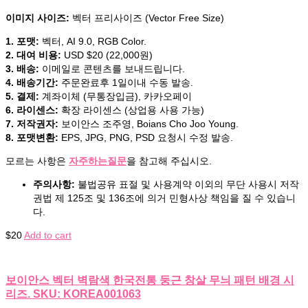
이미지 사이즈:
벡터 프리사이즈 (Vector Free Size)
1. 포맷:
벡터, AI 9.0, RGB Color.
2. 대여 비용:
USD $20 (22,000원)
3. 배송:
이메일로 콘텐츠를 보내드립니다.
4. 배송기간:
주문완료후 1일이내 수동 발송.
5. 결제:
계좌이체 (무통장입금), 카카오페이
6. 라이센스:
확장 라이센스 (상업용 사용 가능)
7. 저작권자:
보이안스 조주영, Boians Cho Joo Young.
8. 포맷변환:
EPS, JPG, PNG, PSD 요청시 수정 발송.
모르는 사항은
자주하는질문
을 참고해 주십시오.
주의사항:
불법공유 표절 및 사용계약 이외의 무단 사용시 저작
권법 제 125조 및 136조에 의거 민형사상 책임을 질 수 있습니
다.
$
20
Add to cart
보이안스 벡터 벽람색 한국전통 둥근 창살 무늬 패턴 배경 시
리즈. SKU: KOREA001063