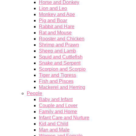
Horse and Donkey
Lion and Leo
Monkey and Ape
Pig and Boar
Rabbit and Hare
Rat and Mouse
Rooster and Chicken
Shrimp and Prawn
Sheep and Lamb
Squid and Cuttlefish
Snake and Serpent
Scorpion and Scorpio
Tiger and Tigress
Fish and Pisces
Mackerel and Herring
People
Baby and Infant
Couple and Lover
Family and Home
Infant Care and Nurture
Kid and Child
Man and Male
Women and Female