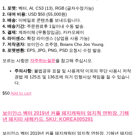
1. 포맷:
벡터, AI, CS3 (13), RGB (글자수정가능)
2. 대여 비용:
USD $50 (55,000원)
3. 배송:
이메일로 콘텐츠를 보내드립니다.
4. 배송기간:
주문완료후 1일이내 수동 발송.
5. 결제:
계좌이체 (무통장입금), 카카오페이
6. 라이센스:
확장 라이센스 (상업용 사용 가능)
7. 저작권자:
보이안스 조주영, Boians Cho Joo Young.
8. 포맷변환:
EPS, JPG, PNG, PSD 요청시 수정 발송.
모르는 사항은
자주하는질문
을 참고해 주십시오.
주의사항:
불법공유 표절 및 사용계약 이외의 무단 사용시 저작
권법 제 125조 및 136조에 의거 민형사상 책임을 질 수 있습니
다.
$
50
Add to cart
보이안스 벡터 2019년 커플 돼지캐릭터 엄지척 연하장. 기해
년 돼지띠 새해카드. SKU: KOREA005291
보이안스 벡터 2019년 커플 돼지캐릭터 엄지척 연하장. 기해년 돼지띠