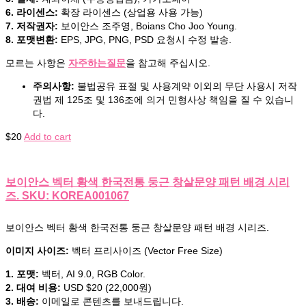
6. 라이센스:
확장 라이센스 (상업용 사용 가능)
7. 저작권자:
보이안스 조주영, Boians Cho Joo Young.
8. 포맷변환:
EPS, JPG, PNG, PSD 요청시 수정 발송.
모르는 사항은
자주하는질문
을 참고해 주십시오.
주의사항:
불법공유 표절 및 사용계약 이외의 무단 사용시 저작
권법 제 125조 및 136조에 의거 민형사상 책임을 질 수 있습니
다.
$
20
Add to cart
보이안스 벡터 황색 한국전통 둥근 창살문양 패턴 배경 시리
즈. SKU: KOREA001067
보이안스 벡터 황색 한국전통 둥근 창살문양 패턴 배경 시리즈.
이미지 사이즈:
벡터 프리사이즈 (Vector Free Size)
1. 포맷:
벡터, AI 9.0, RGB Color.
2. 대여 비용:
USD $20 (22,000원)
3. 배송:
이메일로 콘텐츠를 보내드립니다.