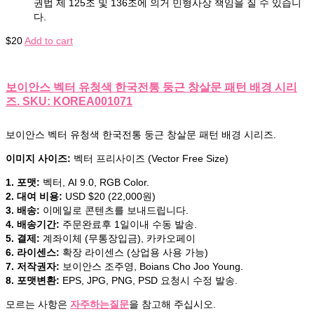
권법 제 125조 및 136조에 의거 민형사상 책임을 질 수 있습니
다.
$
20
Add to cart
보이안스 벡터 유청색 한국전통 둥근 창살문 패턴 배경 시리
즈. SKU: KOREA001071
보이안스 벡터 유청색 한국전통 둥근 창살문 패턴 배경 시리즈.
이미지 사이즈:
벡터 프리사이즈 (Vector Free Size)
1. 포맷:
벡터, AI 9.0, RGB Color.
2. 대여 비용:
USD $20 (22,000원)
3. 배송:
이메일로 콘텐츠를 보내드립니다.
4. 배송기간:
주문완료후 1일이내 수동 발송.
5. 결제:
계좌이체 (무통장입금), 카카오페이
6. 라이센스:
확장 라이센스 (상업용 사용 가능)
7. 저작권자:
보이안스 조주영, Boians Cho Joo Young.
8. 포맷변환:
EPS, JPG, PNG, PSD 요청시 수정 발송.
모르는 사항은
자주하는질문
을 참고해 주십시오.