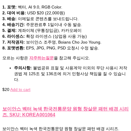
1. 포맷:
벡터, AI 9.0, RGB Color.
2. 대여 비용:
USD $20 (22,000원)
3. 배송:
이메일로 콘텐츠를 보내드립니다.
4. 배송기간:
주문완료후 1일이내 수동 발송.
5. 결제:
계좌이체 (무통장입금), 카카오페이
6. 라이센스:
확장 라이센스 (상업용 사용 가능)
7. 저작권자:
보이안스 조주영, Boians Cho Joo Young.
8. 포맷변환:
EPS, JPG, PNG, PSD 요청시 수정 발송.
모르는 사항은
자주하는질문
을 참고해 주십시오.
주의사항:
불법공유 표절 및 사용계약 이외의 무단 사용시 저작
권법 제 125조 및 136조에 의거 민형사상 책임을 질 수 있습니
다.
$
20
Add to cart
보이안스 벡터 녹색 한국전통문양 원형 창살문 패턴 배경 시리
즈. SKU: KOREA001064
보이안스 벡터 녹색 한국전통문양 원형 창살문 패턴 배경 시리즈.