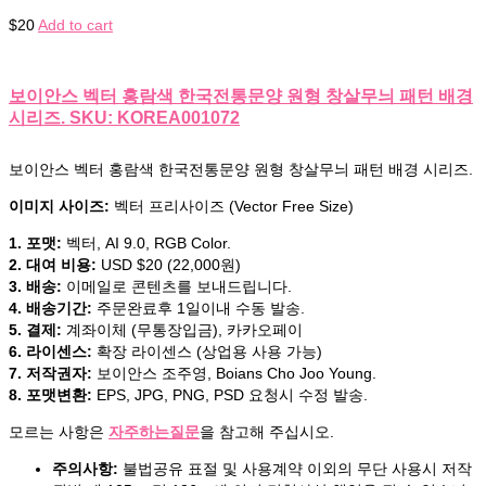
$
20
Add to cart
보이안스 벡터 홍람색 한국전통문양 원형 창살무늬 패턴 배경
시리즈. SKU: KOREA001072
보이안스 벡터 홍람색 한국전통문양 원형 창살무늬 패턴 배경 시리즈.
이미지 사이즈:
벡터 프리사이즈 (Vector Free Size)
1. 포맷:
벡터, AI 9.0, RGB Color.
2. 대여 비용:
USD $20 (22,000원)
3. 배송:
이메일로 콘텐츠를 보내드립니다.
4. 배송기간:
주문완료후 1일이내 수동 발송.
5. 결제:
계좌이체 (무통장입금), 카카오페이
6. 라이센스:
확장 라이센스 (상업용 사용 가능)
7. 저작권자:
보이안스 조주영, Boians Cho Joo Young.
8. 포맷변환:
EPS, JPG, PNG, PSD 요청시 수정 발송.
모르는 사항은
자주하는질문
을 참고해 주십시오.
주의사항:
불법공유 표절 및 사용계약 이외의 무단 사용시 저작