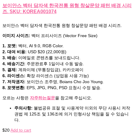
보이안스 벡터 담자색 한국전통 원형 창살문양 패턴 배경 시리
즈. SKU: KOREA001074
보이안스 벡터 담자색 한국전통 원형 창살문양 패턴 배경 시리즈.
이미지 사이즈:
벡터 프리사이즈 (Vector Free Size)
1. 포맷:
벡터, AI 9.0, RGB Color.
2. 대여 비용:
USD $20 (22,000원)
3. 배송:
이메일로 콘텐츠를 보내드립니다.
4. 배송기간:
주문완료후 1일이내 수동 발송.
5. 결제:
계좌이체 (무통장입금), 카카오페이
6. 라이센스:
확장 라이센스 (상업용 사용 가능)
7. 저작권자:
보이안스 조주영, Boians Cho Joo Young.
8. 포맷변환:
EPS, JPG, PNG, PSD 요청시 수정 발송.
모르는 사항은
자주하는질문
을 참고해 주십시오.
주의사항:
불법공유 표절 및 사용계약 이외의 무단 사용시 저작
권법 제 125조 및 136조에 의거 민형사상 책임을 질 수 있습니
다.
$
20
Add to cart