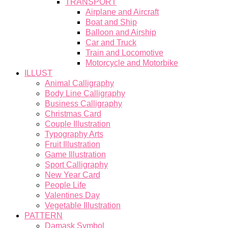
TRANSPORT
Airplane and Aircraft
Boat and Ship
Balloon and Airship
Car and Truck
Train and Locomotive
Motorcycle and Motorbike
ILLUST
Animal Calligraphy
Body Line Calligraphy
Business Calligraphy
Christmas Card
Couple Illustration
Typography Arts
Fruit Illustration
Game Illustration
Sport Calligraphy
New Year Card
People Life
Valentines Day
Vegetable Illustration
PATTERN
Damask Symbol