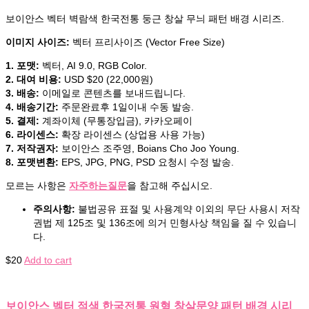
보이안스 벡터 벽람색 한국전통 둥근 창살 무늬 패턴 배경 시리즈.
이미지 사이즈:
벡터 프리사이즈 (Vector Free Size)
1. 포맷:
벡터, AI 9.0, RGB Color.
2. 대여 비용:
USD $20 (22,000원)
3. 배송:
이메일로 콘텐츠를 보내드립니다.
4. 배송기간:
주문완료후 1일이내 수동 발송.
5. 결제:
계좌이체 (무통장입금), 카카오페이
6. 라이센스:
확장 라이센스 (상업용 사용 가능)
7. 저작권자:
보이안스 조주영, Boians Cho Joo Young.
8. 포맷변환:
EPS, JPG, PNG, PSD 요청시 수정 발송.
모르는 사항은
자주하는질문
을 참고해 주십시오.
주의사항:
불법공유 표절 및 사용계약 이외의 무단 사용시 저작
권법 제 125조 및 136조에 의거 민형사상 책임을 질 수 있습니
다.
$
20
Add to cart
보이안스 벡터 적색 한국전통 원형 창살문양 패턴 배경 시리