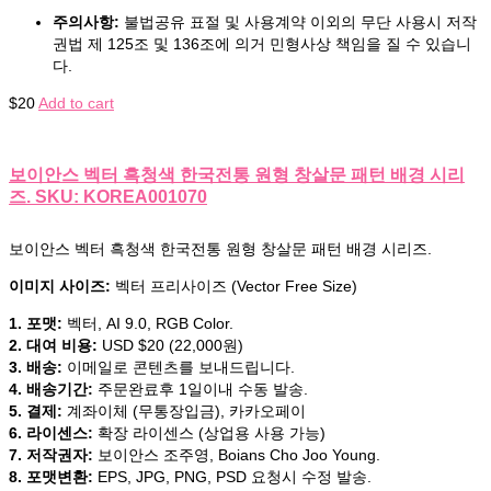
주의사항:
불법공유 표절 및 사용계약 이외의 무단 사용시 저작
권법 제 125조 및 136조에 의거 민형사상 책임을 질 수 있습니
다.
$
20
Add to cart
보이안스 벡터 흑청색 한국전통 원형 창살문 패턴 배경 시리
즈. SKU: KOREA001070
보이안스 벡터 흑청색 한국전통 원형 창살문 패턴 배경 시리즈.
이미지 사이즈:
벡터 프리사이즈 (Vector Free Size)
1. 포맷:
벡터, AI 9.0, RGB Color.
2. 대여 비용:
USD $20 (22,000원)
3. 배송:
이메일로 콘텐츠를 보내드립니다.
4. 배송기간:
주문완료후 1일이내 수동 발송.
5. 결제:
계좌이체 (무통장입금), 카카오페이
6. 라이센스:
확장 라이센스 (상업용 사용 가능)
7. 저작권자:
보이안스 조주영, Boians Cho Joo Young.
8. 포맷변환:
EPS, JPG, PNG, PSD 요청시 수정 발송.