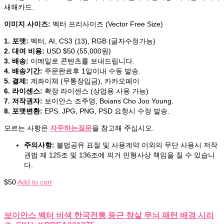
새해카드.
이미지 사이즈:
벡터 프리사이즈 (Vector Free Size)
1. 포맷:
벡터, AI, CS3 (13), RGB (글자수정가능)
2. 대여 비용:
USD $50 (55,000원)
3. 배송:
이메일로 콘텐츠를 보내드립니다.
4. 배송기간:
주문완료후 1일이내 수동 발송.
5. 결제:
계좌이체 (무통장입금), 카카오페이
6. 라이센스:
확장 라이센스 (상업용 사용 가능)
7. 저작권자:
보이안스 조주영, Boians Cho Joo Young.
8. 포맷변환:
EPS, JPG, PNG, PSD 요청시 수정 발송.
모르는 사항은
자주하는질문
을 참고해 주십시오.
주의사항:
불법공유 표절 및 사용계약 이외의 무단 사용시 저작
권법 제 125조 및 136조에 의거 민형사상 책임을 질 수 있습니
다.
$
50
Add to cart
보이안스 벡터 비색 한국전통 둥근 창살 무늬 패턴 배경 시리