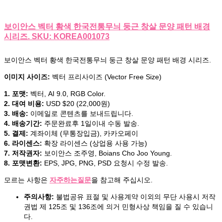
보이안스 벡터 황색 한국전통무늬 둥근 창살 문양 패턴 배경
시리즈. SKU: KOREA001073
보이안스 벡터 황색 한국전통무늬 둥근 창살 문양 패턴 배경 시리즈.
이미지 사이즈:
벡터 프리사이즈 (Vector Free Size)
1. 포맷:
벡터, AI 9.0, RGB Color.
2. 대여 비용:
USD $20 (22,000원)
3. 배송:
이메일로 콘텐츠를 보내드립니다.
4. 배송기간:
주문완료후 1일이내 수동 발송.
5. 결제:
계좌이체 (무통장입금), 카카오페이
6. 라이센스:
확장 라이센스 (상업용 사용 가능)
7. 저작권자:
보이안스 조주영, Boians Cho Joo Young.
8. 포맷변환:
EPS, JPG, PNG, PSD 요청시 수정 발송.
모르는 사항은
자주하는질문
을 참고해 주십시오.
주의사항:
불법공유 표절 및 사용계약 이외의 무단 사용시 저작
권법 제 125조 및 136조에 의거 민형사상 책임을 질 수 있습니
다.