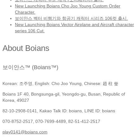
New Launching Boians Cho Joo Young Custom Order
Character.
보이안스 벡터 비행기와 항공기 캐릭터 시리즈 106컷 출시.
New Launching Boians Vector Airplane and Aircraft character
series 106 Cut.
About Boians
보이안스™ (Boians™)
Korean: 조주영, English: Cho Joo Young, Chinese: 趙 柱 瑩
Boians 1F 40, Bongsunga-gil, Yeongdo-gu, Busan, Republic of
Korea, 49027
82-10-2908-0141, Kakao Talk ID: boians, LINE ID: boians
070-8752-2517, 070-7699-4489, 82-51-412-2517
play0141@boians.com