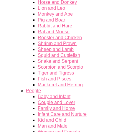
Horse and Donkey
Lion and Leo
Monkey and Ape
Pig and Boar
Rabbit and Hare
Rat and Mouse
Rooster and Chicken
Shrimp and Prawn
Sheep and Lamb
Squid and Cuttlefish
Snake and Serpent
Scorpion and Scorpio
Tiger and Tigress
Fish and Pisces
Mackerel and Herring
People
Baby and Infant
Couple and Lover
Family and Home
Infant Care and Nurture
Kid and Child
Man and Male
Women and Female