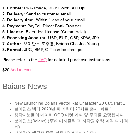
1. Format:
PNG Image, RGB Color, 300 Dpi.
2. Delivery:
Send to customer email.
3. Delivery time:
Within 1 day of your email.
4. Payment:
PayPal, Direct Bank Transfer.
5. License:
Extended License (Commercial)
6. Receiving Account:
USD, EUR, GBP, KRW, JPY
7. Author:
보이안스 조주영, Boians Cho Joo Young.
8. Format:
JPG, BMP, GIF can be changed.
Please refer to the
FAQ
for detailed purchase instructions.
$
20
Add to cart
Baians News
New Launching Boians Vector Rat Character 20 Cut. Part 1.
보이안스 벡터 2020년 쥐 캐릭터 20세트 출시. 파트 1.
창작자분들의 네이버 OGQ 마켓 기피 및 주의를 요망합니다.
보이안스(Boians) (주)이미지클릭 과 저작권 위탁 계약 파기(해
제)
보이안스 캐릭터 주문 제작 (오더페이지) 출시.