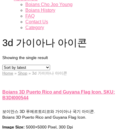
Boians Cho Joo Young
Boians History
FAQ
Contact Us
Category
3d 가이아나 아이콘
Showing the single result
Home
»
Shop
»
3d 가이아나 아이콘
Boians 3D Puerto Rico and Guyana Flag Icon. SKU:
B3DI000544
보이안스 3D 푸에르토리코와 가이아나 국기 아이콘.
Boians 3D Puerto Rico and Guyana Flag Icon.
Image Size:
5000×5000 Pixel, 300 Dpi