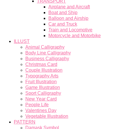
TRANSPORT
Airplane and Aircraft
Boat and Ship
Balloon and Airship
Car and Truck
Train and Locomotive
Motorcycle and Motorbike
ILLUST
Animal Calligraphy
Body Line Calligraphy
Business Calligraphy
Christmas Card
Couple Illustration
Typography Arts
Fruit Illustration
Game Illustration
Sport Calligraphy
New Year Card
People Life
Valentines Day
Vegetable Illustration
PATTERN
Damask Symbol