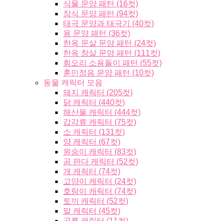
식물 문양 패턴 (16컷)
장식 문양 패턴 (94컷)
태극 문양과 태극기 (40컷)
용 문양 패턴 (36컷)
한옥 문살 문양 패턴 (24컷)
한옥 창살 문양 패턴 (111컷)
회오리 소용돌이 패턴 (55컷)
훈민정음 문양 패턴 (10컷)
동물 캐릭터 모음
돼지 캐릭터 (205컷)
닭 캐릭터 (440컷)
해산물 캐릭터 (444컷)
갑각류 캐릭터 (75컷)
소 캐릭터 (131컷)
양 캐릭터 (67컷)
원숭이 캐릭터 (83컷)
곰 판다 캐릭터 (52컷)
개 캐릭터 (74컷)
고양이 캐릭터 (24컷)
호랑이 캐릭터 (74컷)
토끼 캐릭터 (52컷)
말 캐릭터 (45컷)
공룡 캐릭터 (11컷)