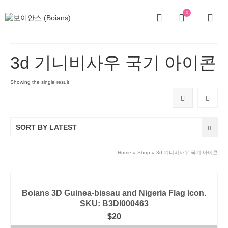
0
3d 기니비사우 국기 아이콘
Showing the single result
SORT BY LATEST
Home
»
Shop
»
3d 기니비사우 국기 아이콘
Boians 3D Guinea-bissau and Nigeria Flag Icon.
SKU: B3DI000463
$
20