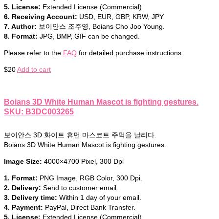
5. License:
Extended License (Commercial)
6. Receiving Account:
USD, EUR, GBP, KRW, JPY
7. Author:
보이안스 조주영, Boians Cho Joo Young.
8. Format:
JPG, BMP, GIF can be changed.
Please refer to the
FAQ
for detailed purchase instructions.
$
20
Add to cart
Boians 3D White Human Mascot is fighting gestures.
SKU: B3DC003265
보이안스 3D 화이트 휴먼 마스코트 주먹을 날리다.
Boians 3D White Human Mascot is fighting gestures.
Image Size:
4000×4700 Pixel, 300 Dpi
1. Format:
PNG Image, RGB Color, 300 Dpi.
2. Delivery:
Send to customer email.
3. Delivery time:
Within 1 day of your email.
4. Payment:
PayPal, Direct Bank Transfer.
5. License:
Extended License (Commercial)