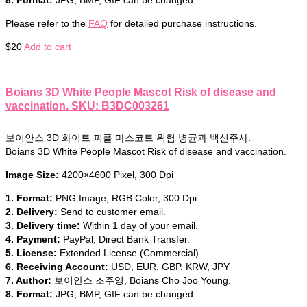
Please refer to the
FAQ
for detailed purchase instructions.
$
20
Add to cart
Boians 3D White People Mascot Risk of disease and
vaccination. SKU: B3DC003261
보이안스 3D 화이트 피플 마스코트 위험 병균과 백신주사.
Boians 3D White People Mascot Risk of disease and vaccination.
Image Size:
4200×4600 Pixel, 300 Dpi
1. Format:
PNG Image, RGB Color, 300 Dpi.
2. Delivery:
Send to customer email.
3. Delivery time:
Within 1 day of your email.
4. Payment:
PayPal, Direct Bank Transfer.
5. License:
Extended License (Commercial)
6. Receiving Account:
USD, EUR, GBP, KRW, JPY
7. Author:
보이안스 조주영, Boians Cho Joo Young.
8. Format:
JPG, BMP, GIF can be changed.