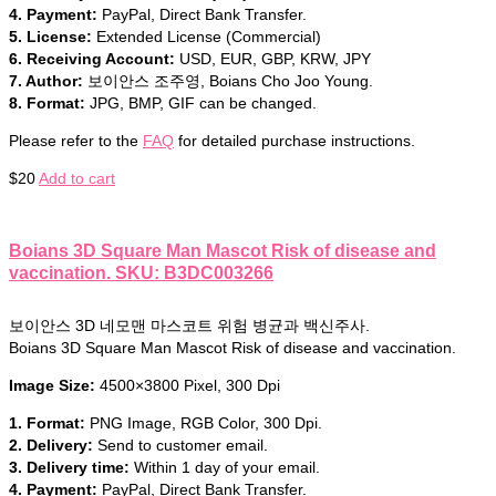
4. Payment:
PayPal, Direct Bank Transfer.
5. License:
Extended License (Commercial)
6. Receiving Account:
USD, EUR, GBP, KRW, JPY
7. Author:
보이안스 조주영, Boians Cho Joo Young.
8. Format:
JPG, BMP, GIF can be changed.
Please refer to the
FAQ
for detailed purchase instructions.
$
20
Add to cart
Boians 3D Square Man Mascot Risk of disease and
vaccination. SKU: B3DC003266
보이안스 3D 네모맨 마스코트 위험 병균과 백신주사.
Boians 3D Square Man Mascot Risk of disease and vaccination.
Image Size:
4500×3800 Pixel, 300 Dpi
1. Format:
PNG Image, RGB Color, 300 Dpi.
2. Delivery:
Send to customer email.
3. Delivery time:
Within 1 day of your email.
4. Payment:
PayPal, Direct Bank Transfer.