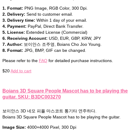
1. Format:
PNG Image, RGB Color, 300 Dpi.
2. Delivery:
Send to customer email.
3. Delivery time:
Within 1 day of your email.
4. Payment:
PayPal, Direct Bank Transfer.
5. License:
Extended License (Commercial)
6. Receiving Account:
USD, EUR, GBP, KRW, JPY
7. Author:
보이안스 조주영, Boians Cho Joo Young.
8. Format:
JPG, BMP, GIF can be changed.
Please refer to the
FAQ
for detailed purchase instructions.
$
20
Add to cart
Boians 3D Square People Mascot has to be playing the
guitar. SKU: B3DC003270
보이안스 3D 네모 피플 마스코트 통기타 연주하다.
Boians 3D Square People Mascot has to be playing the guitar.
Image Size:
4000×4000 Pixel, 300 Dpi