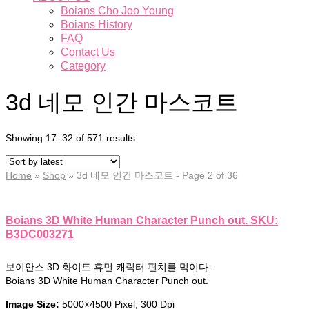
Boians Cho Joo Young
Boians History
FAQ
Contact Us
Category
3d 네모 인간 마스코트
Showing 17–32 of 571 results
Home
»
Shop
»
3d 네모 인간 마스코트
- Page 2 of 36
Boians 3D White Human Character Punch out. SKU:
B3DC003271
보이안스 3D 화이트 휴먼 캐릭터 펀치를 먹이다.
Boians 3D White Human Character Punch out.
Image Size:
5000×4500 Pixel, 300 Dpi