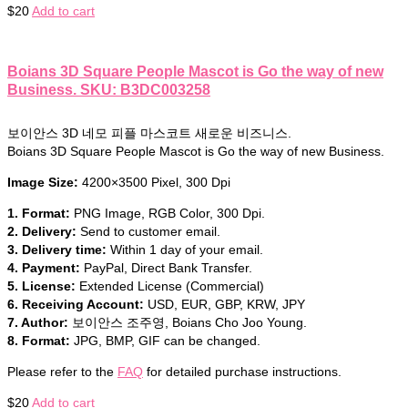
$
20
Add to cart
Boians 3D Square People Mascot is Go the way of new
Business. SKU: B3DC003258
보이안스 3D 네모 피플 마스코트 새로운 비즈니스.
Boians 3D Square People Mascot is Go the way of new Business.
Image Size:
4200×3500 Pixel, 300 Dpi
1. Format:
PNG Image, RGB Color, 300 Dpi.
2. Delivery:
Send to customer email.
3. Delivery time:
Within 1 day of your email.
4. Payment:
PayPal, Direct Bank Transfer.
5. License:
Extended License (Commercial)
6. Receiving Account:
USD, EUR, GBP, KRW, JPY
7. Author:
보이안스 조주영, Boians Cho Joo Young.
8. Format:
JPG, BMP, GIF can be changed.
Please refer to the
FAQ
for detailed purchase instructions.
$
20
Add to cart