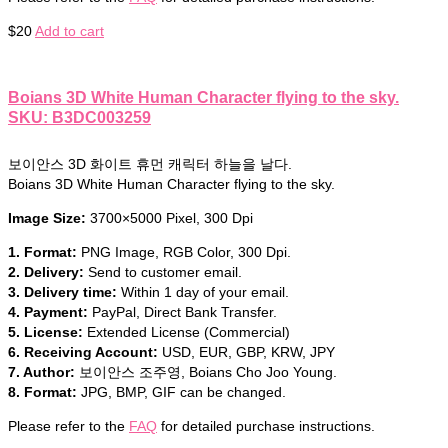
$
20
Add to cart
Boians 3D White Human Character flying to the sky.
SKU: B3DC003259
보이안스 3D 화이트 휴먼 캐릭터 하늘을 날다.
Boians 3D White Human Character flying to the sky.
Image Size:
3700×5000 Pixel, 300 Dpi
1. Format:
PNG Image, RGB Color, 300 Dpi.
2. Delivery:
Send to customer email.
3. Delivery time:
Within 1 day of your email.
4. Payment:
PayPal, Direct Bank Transfer.
5. License:
Extended License (Commercial)
6. Receiving Account:
USD, EUR, GBP, KRW, JPY
7. Author:
보이안스 조주영, Boians Cho Joo Young.
8. Format:
JPG, BMP, GIF can be changed.
Please refer to the
FAQ
for detailed purchase instructions.