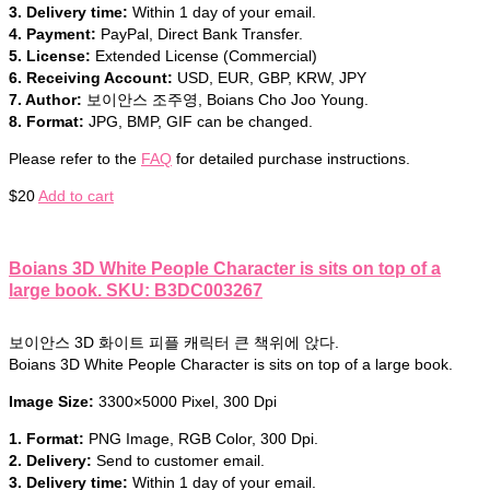
3. Delivery time:
Within 1 day of your email.
4. Payment:
PayPal, Direct Bank Transfer.
5. License:
Extended License (Commercial)
6. Receiving Account:
USD, EUR, GBP, KRW, JPY
7. Author:
보이안스 조주영, Boians Cho Joo Young.
8. Format:
JPG, BMP, GIF can be changed.
Please refer to the
FAQ
for detailed purchase instructions.
$
20
Add to cart
Boians 3D White People Character is sits on top of a
large book. SKU: B3DC003267
보이안스 3D 화이트 피플 캐릭터 큰 책위에 앉다.
Boians 3D White People Character is sits on top of a large book.
Image Size:
3300×5000 Pixel, 300 Dpi
1. Format:
PNG Image, RGB Color, 300 Dpi.
2. Delivery:
Send to customer email.
3. Delivery time:
Within 1 day of your email.