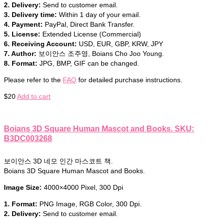
2. Delivery:
Send to customer email.
3. Delivery time:
Within 1 day of your email.
4. Payment:
PayPal, Direct Bank Transfer.
5. License:
Extended License (Commercial)
6. Receiving Account:
USD, EUR, GBP, KRW, JPY
7. Author:
보이안스 조주영, Boians Cho Joo Young.
8. Format:
JPG, BMP, GIF can be changed.
Please refer to the
FAQ
for detailed purchase instructions.
$
20
Add to cart
Boians 3D Square Human Mascot and Books. SKU:
B3DC003268
보이안스 3D 네모 인간 마스코트 책.
Boians 3D Square Human Mascot and Books.
Image Size:
4000×4000 Pixel, 300 Dpi
1. Format:
PNG Image, RGB Color, 300 Dpi.
2. Delivery:
Send to customer email.