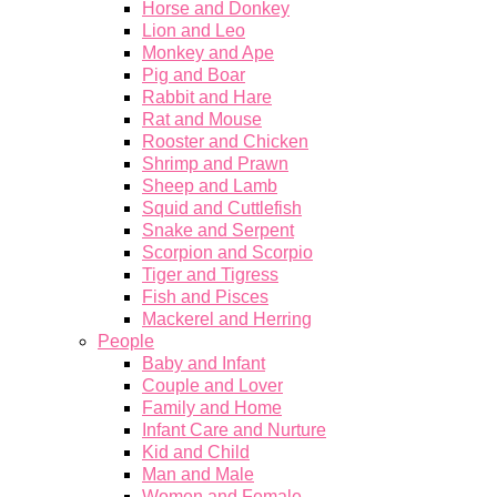
Horse and Donkey
Lion and Leo
Monkey and Ape
Pig and Boar
Rabbit and Hare
Rat and Mouse
Rooster and Chicken
Shrimp and Prawn
Sheep and Lamb
Squid and Cuttlefish
Snake and Serpent
Scorpion and Scorpio
Tiger and Tigress
Fish and Pisces
Mackerel and Herring
People
Baby and Infant
Couple and Lover
Family and Home
Infant Care and Nurture
Kid and Child
Man and Male
Women and Female