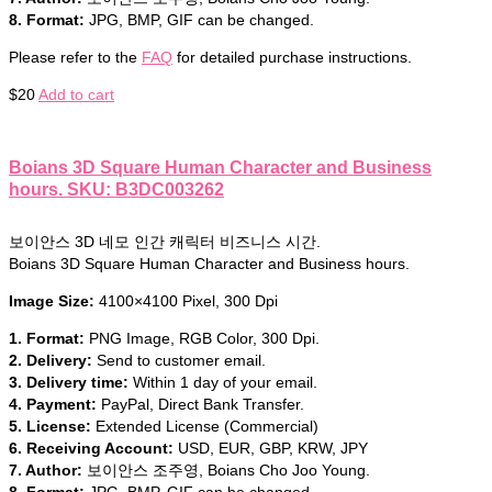
8. Format:
JPG, BMP, GIF can be changed.
Please refer to the
FAQ
for detailed purchase instructions.
$
20
Add to cart
Boians 3D Square Human Character and Business
hours. SKU: B3DC003262
보이안스 3D 네모 인간 캐릭터 비즈니스 시간.
Boians 3D Square Human Character and Business hours.
Image Size:
4100×4100 Pixel, 300 Dpi
1. Format:
PNG Image, RGB Color, 300 Dpi.
2. Delivery:
Send to customer email.
3. Delivery time:
Within 1 day of your email.
4. Payment:
PayPal, Direct Bank Transfer.
5. License:
Extended License (Commercial)
6. Receiving Account:
USD, EUR, GBP, KRW, JPY
7. Author:
보이안스 조주영, Boians Cho Joo Young.
8. Format:
JPG, BMP, GIF can be changed.