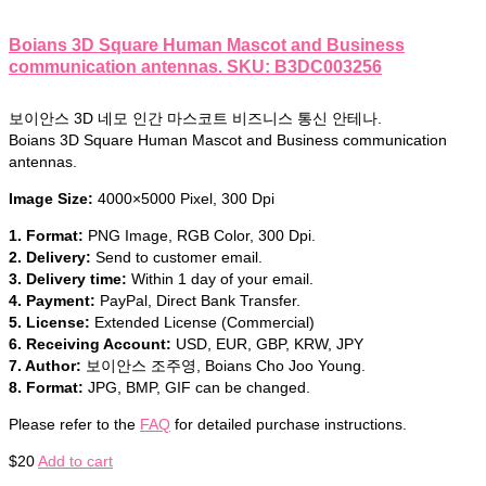
Boians 3D Square Human Mascot and Business
communication antennas. SKU: B3DC003256
보이안스 3D 네모 인간 마스코트 비즈니스 통신 안테나.
Boians 3D Square Human Mascot and Business communication
antennas.
Image Size:
4000×5000 Pixel, 300 Dpi
1. Format:
PNG Image, RGB Color, 300 Dpi.
2. Delivery:
Send to customer email.
3. Delivery time:
Within 1 day of your email.
4. Payment:
PayPal, Direct Bank Transfer.
5. License:
Extended License (Commercial)
6. Receiving Account:
USD, EUR, GBP, KRW, JPY
7. Author:
보이안스 조주영, Boians Cho Joo Young.
8. Format:
JPG, BMP, GIF can be changed.
Please refer to the
FAQ
for detailed purchase instructions.
$
20
Add to cart