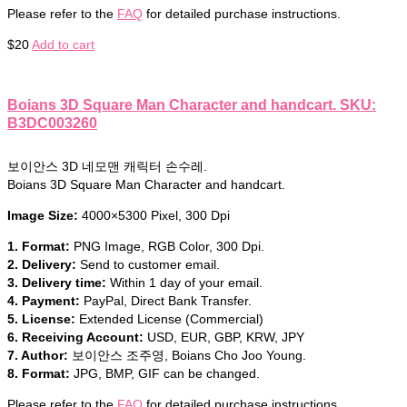
Please refer to the
FAQ
for detailed purchase instructions.
$
20
Add to cart
Boians 3D Square Man Character and handcart. SKU:
B3DC003260
보이안스 3D 네모맨 캐릭터 손수레.
Boians 3D Square Man Character and handcart.
Image Size:
4000×5300 Pixel, 300 Dpi
1. Format:
PNG Image, RGB Color, 300 Dpi.
2. Delivery:
Send to customer email.
3. Delivery time:
Within 1 day of your email.
4. Payment:
PayPal, Direct Bank Transfer.
5. License:
Extended License (Commercial)
6. Receiving Account:
USD, EUR, GBP, KRW, JPY
7. Author:
보이안스 조주영, Boians Cho Joo Young.
8. Format:
JPG, BMP, GIF can be changed.
Please refer to the
FAQ
for detailed purchase instructions.