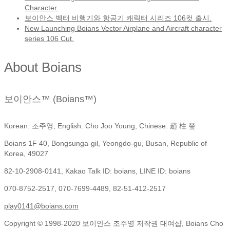
Character.
보이안스 벡터 비행기와 항공기 캐릭터 시리즈 106컷 출시.
New Launching Boians Vector Airplane and Aircraft character
series 106 Cut.
About Boians
보이안스™ (Boians™)
Korean: 조주영, English: Cho Joo Young, Chinese: 趙 柱 瑩
Boians 1F 40, Bongsunga-gil, Yeongdo-gu, Busan, Republic of
Korea, 49027
82-10-2908-0141, Kakao Talk ID: boians, LINE ID: boians
070-8752-2517, 070-7699-4489, 82-51-412-2517
play0141@boians.com
Copyright © 1998-2020 보이안스 조주영 저작권 대여샵, Boians Cho