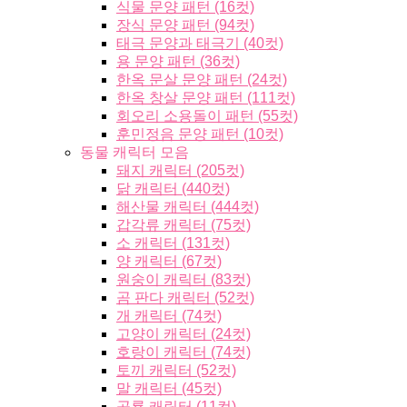
식물 문양 패턴 (16컷)
장식 문양 패턴 (94컷)
태극 문양과 태극기 (40컷)
용 문양 패턴 (36컷)
한옥 문살 문양 패턴 (24컷)
한옥 창살 문양 패턴 (111컷)
회오리 소용돌이 패턴 (55컷)
훈민정음 문양 패턴 (10컷)
동물 캐릭터 모음
돼지 캐릭터 (205컷)
닭 캐릭터 (440컷)
해산물 캐릭터 (444컷)
갑각류 캐릭터 (75컷)
소 캐릭터 (131컷)
양 캐릭터 (67컷)
원숭이 캐릭터 (83컷)
곰 판다 캐릭터 (52컷)
개 캐릭터 (74컷)
고양이 캐릭터 (24컷)
호랑이 캐릭터 (74컷)
토끼 캐릭터 (52컷)
말 캐릭터 (45컷)
공룡 캐릭터 (11컷)