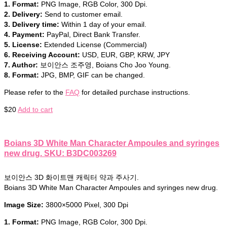
1. Format:
PNG Image, RGB Color, 300 Dpi.
2. Delivery:
Send to customer email.
3. Delivery time:
Within 1 day of your email.
4. Payment:
PayPal, Direct Bank Transfer.
5. License:
Extended License (Commercial)
6. Receiving Account:
USD, EUR, GBP, KRW, JPY
7. Author:
보이안스 조주영, Boians Cho Joo Young.
8. Format:
JPG, BMP, GIF can be changed.
Please refer to the
FAQ
for detailed purchase instructions.
$
20
Add to cart
Boians 3D White Man Character Ampoules and syringes
new drug. SKU: B3DC003269
보이안스 3D 화이트맨 캐릭터 약과 주사기.
Boians 3D White Man Character Ampoules and syringes new drug.
Image Size:
3800×5000 Pixel, 300 Dpi
1. Format:
PNG Image, RGB Color, 300 Dpi.