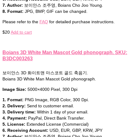
7. Author:
보이안스 조주영, Boians Cho Joo Young.
8. Format:
JPG, BMP, GIF can be changed.
Please refer to the
FAQ
for detailed purchase instructions.
$
20
Add to cart
Boians 3D White Man Mascot Gold phonograph. SKU:
B3DC003263
보이안스 3D 화이트맨 마스코트 골드 축음기.
Boians 3D White Man Mascot Gold phonograph.
Image Size:
5000×4000 Pixel, 300 Dpi
1. Format:
PNG Image, RGB Color, 300 Dpi.
2. Delivery:
Send to customer email.
3. Delivery time:
Within 1 day of your email.
4. Payment:
PayPal, Direct Bank Transfer.
5. License:
Extended License (Commercial)
6. Receiving Account:
USD, EUR, GBP, KRW, JPY
7. Author:
보이안스 조주영, Boians Cho Joo Young.