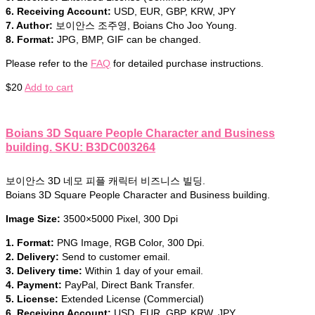
6. Receiving Account:
USD, EUR, GBP, KRW, JPY
7. Author:
보이안스 조주영, Boians Cho Joo Young.
8. Format:
JPG, BMP, GIF can be changed.
Please refer to the
FAQ
for detailed purchase instructions.
$
20
Add to cart
Boians 3D Square People Character and Business
building. SKU: B3DC003264
보이안스 3D 네모 피플 캐릭터 비즈니스 빌딩.
Boians 3D Square People Character and Business building.
Image Size:
3500×5000 Pixel, 300 Dpi
1. Format:
PNG Image, RGB Color, 300 Dpi.
2. Delivery:
Send to customer email.
3. Delivery time:
Within 1 day of your email.
4. Payment:
PayPal, Direct Bank Transfer.
5. License:
Extended License (Commercial)
6. Receiving Account:
USD, EUR, GBP, KRW, JPY