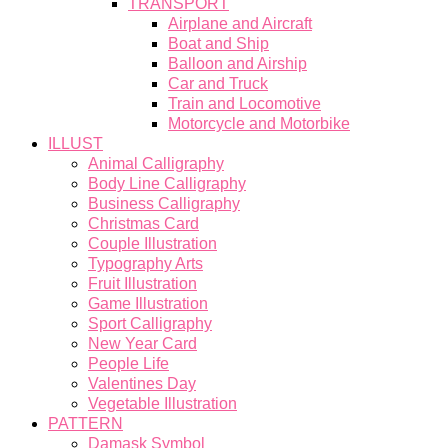
TRANSPORT
Airplane and Aircraft
Boat and Ship
Balloon and Airship
Car and Truck
Train and Locomotive
Motorcycle and Motorbike
ILLUST
Animal Calligraphy
Body Line Calligraphy
Business Calligraphy
Christmas Card
Couple Illustration
Typography Arts
Fruit Illustration
Game Illustration
Sport Calligraphy
New Year Card
People Life
Valentines Day
Vegetable Illustration
PATTERN
Damask Symbol