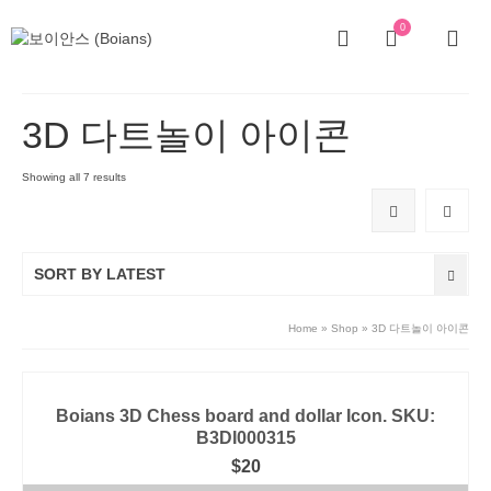
0
3D 다트놀이 아이콘
Showing all 7 results
SORT BY LATEST
Home
»
Shop
»
3D 다트놀이 아이콘
Boians 3D Chess board and dollar Icon. SKU:
B3DI000315
$
20