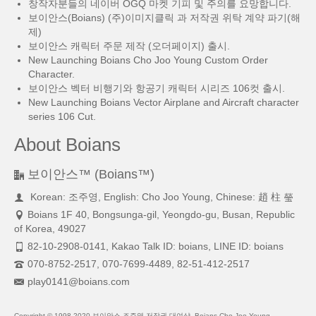
창작자분들의 네이버 OGQ 마켓 기피 및 주의를 요망합니다.
보이안스(Boians) (주)이미지클릭 과 저작권 위탁 계약 파기(해
제)
보이안스 캐릭터 주문 제작 (오더페이지) 출시.
New Launching Boians Cho Joo Young Custom Order
Character.
보이안스 벡터 비행기와 항공기 캐릭터 시리즈 106컷 출시.
New Launching Boians Vector Airplane and Aircraft character
series 106 Cut.
About Boians
보이안스™ (Boians™)
Korean: 조주영, English: Cho Joo Young, Chinese: 趙 柱 瑩
Boians 1F 40, Bongsunga-gil, Yeongdo-gu, Busan, Republic
of Korea, 49027
82-10-2908-0141, Kakao Talk ID: boians, LINE ID: boians
070-8752-2517, 070-7699-4489, 82-51-412-2517
play0141@boians.com
Copyright © 1998-2020 보이안스 조주영 저작권 대여샵, Boians Cho Joo Young