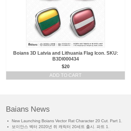
Boians 3D Latvia and Lithuania Flag Icon. SKU:
B3DI000434
$
20
ADD TO CART
Baians News
New Launching Boians Vector Rat Character 20 Cut. Part 1.
보이안스 벡터 2020년 쥐 캐릭터 20세트 출시. 파트 1.