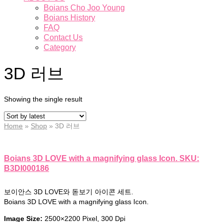
Boians Cho Joo Young
Boians History
FAQ
Contact Us
Category
3D 러브
Showing the single result
Home
»
Shop
»
3D 러브
Boians 3D LOVE with a magnifying glass Icon. SKU:
B3DI000186
보이안스 3D LOVE와 돋보기 아이콘 세트.
Boians 3D LOVE with a magnifying glass Icon.
Image Size:
2500×2200 Pixel, 300 Dpi