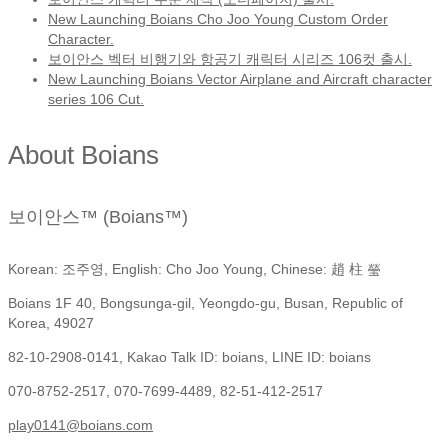
New Launching Boians Cho Joo Young Custom Order
Character.
보이안스 벡터 비행기와 항공기 캐릭터 시리즈 106컷 출시.
New Launching Boians Vector Airplane and Aircraft character
series 106 Cut.
About Boians
보이안스™ (Boians™)
Korean: 조주영, English: Cho Joo Young, Chinese: 趙 柱 瑩
Boians 1F 40, Bongsunga-gil, Yeongdo-gu, Busan, Republic of
Korea, 49027
82-10-2908-0141, Kakao Talk ID: boians, LINE ID: boians
070-8752-2517, 070-7699-4489, 82-51-412-2517
play0141@boians.com