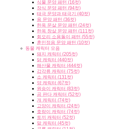
식물 문양 패턴 (16컷)
장식 문양 패턴 (94컷)
태극 문양과 태극기 (40컷)
용 문양 패턴 (36컷)
한옥 문살 문양 패턴 (24컷)
한옥 창살 문양 패턴 (111컷)
회오리 소용돌이 패턴 (55컷)
훈민정음 문양 패턴 (10컷)
동물 캐릭터 모음
돼지 캐릭터 (205컷)
닭 캐릭터 (440컷)
해산물 캐릭터 (444컷)
갑각류 캐릭터 (75컷)
소 캐릭터 (131컷)
양 캐릭터 (67컷)
원숭이 캐릭터 (83컷)
곰 판다 캐릭터 (52컷)
개 캐릭터 (74컷)
고양이 캐릭터 (24컷)
호랑이 캐릭터 (74컷)
토끼 캐릭터 (52컷)
말 캐릭터 (45컷)
공룡 캐릭터 (11컷)