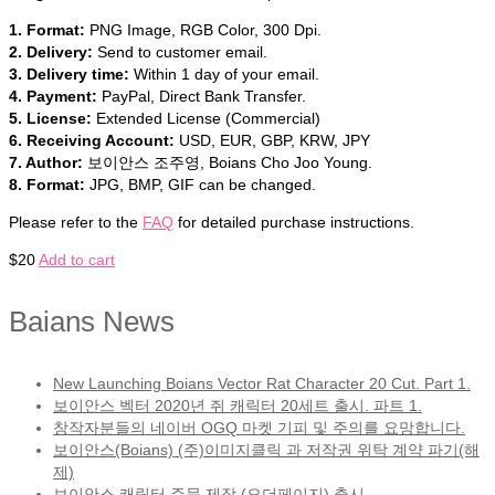
1. Format:
PNG Image, RGB Color, 300 Dpi.
2. Delivery:
Send to customer email.
3. Delivery time:
Within 1 day of your email.
4. Payment:
PayPal, Direct Bank Transfer.
5. License:
Extended License (Commercial)
6. Receiving Account:
USD, EUR, GBP, KRW, JPY
7. Author:
보이안스 조주영, Boians Cho Joo Young.
8. Format:
JPG, BMP, GIF can be changed.
Please refer to the
FAQ
for detailed purchase instructions.
$
20
Add to cart
Baians News
New Launching Boians Vector Rat Character 20 Cut. Part 1.
보이안스 벡터 2020년 쥐 캐릭터 20세트 출시. 파트 1.
창작자분들의 네이버 OGQ 마켓 기피 및 주의를 요망합니다.
보이안스(Boians) (주)이미지클릭 과 저작권 위탁 계약 파기(해
제)
보이안스 캐릭터 주문 제작 (오더페이지) 출시.