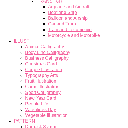
TRANSPORT
Airplane and Aircraft
Boat and Ship
Balloon and Airship
Car and Truck
Train and Locomotive
Motorcycle and Motorbike
ILLUST
Animal Calligraphy
Body Line Calligraphy
Business Calligraphy
Christmas Card
Couple Illustration
Typography Arts
Fruit Illustration
Game Illustration
Sport Calligraphy
New Year Card
People Life
Valentines Day
Vegetable Illustration
PATTERN
Damask Symbol