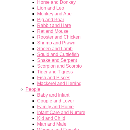
Horse and Donkey
Lion and Leo
Monkey and Ape
Pig and Boar
Rabbit and Hare
Rat and Mouse
Rooster and Chicken
Shrimp and Prawn
Sheep and Lamb
Squid and Cuttlefish
Snake and Serpent
Scorpion and Scorpio
Tiger and Tigress
Fish and Pisces
Mackerel and Herring
People
Baby and Infant
Couple and Lover
Family and Home
Infant Care and Nurture
Kid and Child
Man and Male
Women and Female