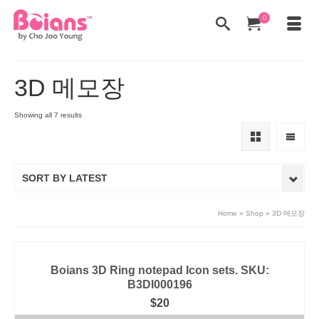
0
3D 메모장
Showing all 7 results
SORT BY LATEST
Home
»
Shop
»
3D 메모장
Boians 3D Ring notepad Icon sets. SKU:
B3DI000196
$
20