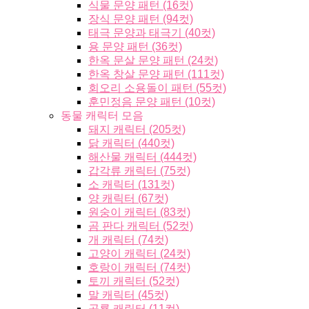
식물 문양 패턴 (16컷)
장식 문양 패턴 (94컷)
태극 문양과 태극기 (40컷)
용 문양 패턴 (36컷)
한옥 문살 문양 패턴 (24컷)
한옥 창살 문양 패턴 (111컷)
회오리 소용돌이 패턴 (55컷)
훈민정음 문양 패턴 (10컷)
동물 캐릭터 모음
돼지 캐릭터 (205컷)
닭 캐릭터 (440컷)
해산물 캐릭터 (444컷)
갑각류 캐릭터 (75컷)
소 캐릭터 (131컷)
양 캐릭터 (67컷)
원숭이 캐릭터 (83컷)
곰 판다 캐릭터 (52컷)
개 캐릭터 (74컷)
고양이 캐릭터 (24컷)
호랑이 캐릭터 (74컷)
토끼 캐릭터 (52컷)
말 캐릭터 (45컷)
공룡 캐릭터 (11컷)