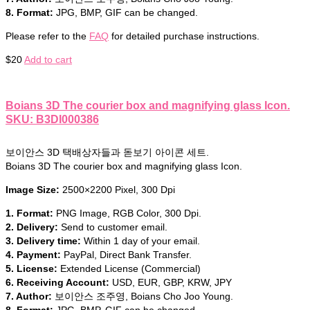
8. Format:
JPG, BMP, GIF can be changed.
Please refer to the
FAQ
for detailed purchase instructions.
$
20
Add to cart
Boians 3D The courier box and magnifying glass Icon.
SKU: B3DI000386
보이안스 3D 택배상자들과 돋보기 아이콘 세트.
Boians 3D The courier box and magnifying glass Icon.
Image Size:
2500×2200 Pixel, 300 Dpi
1. Format:
PNG Image, RGB Color, 300 Dpi.
2. Delivery:
Send to customer email.
3. Delivery time:
Within 1 day of your email.
4. Payment:
PayPal, Direct Bank Transfer.
5. License:
Extended License (Commercial)
6. Receiving Account:
USD, EUR, GBP, KRW, JPY
7. Author:
보이안스 조주영, Boians Cho Joo Young.
8. Format:
JPG, BMP, GIF can be changed.