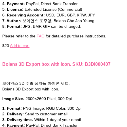
4. Payment:
PayPal, Direct Bank Transfer.
5. License:
Extended License (Commercial)
6. Receiving Account:
USD, EUR, GBP, KRW, JPY
7. Author:
보이안스 조주영, Boians Cho Joo Young.
8. Format:
JPG, BMP, GIF can be changed.
Please refer to the
FAQ
for detailed purchase instructions.
$
20
Add to cart
Boians 3D Export box with Icon. SKU: B3DI000407
보이안스 3D 수출 상자들 아이콘 세트.
Boians 3D Export box with Icon.
Image Size:
2600×2600 Pixel, 300 Dpi
1. Format:
PNG Image, RGB Color, 300 Dpi.
2. Delivery:
Send to customer email.
3. Delivery time:
Within 1 day of your email.
4. Payment:
PayPal, Direct Bank Transfer.