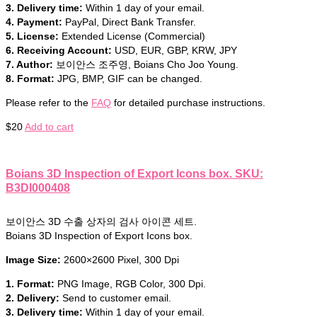
3. Delivery time:
Within 1 day of your email.
4. Payment:
PayPal, Direct Bank Transfer.
5. License:
Extended License (Commercial)
6. Receiving Account:
USD, EUR, GBP, KRW, JPY
7. Author:
보이안스 조주영, Boians Cho Joo Young.
8. Format:
JPG, BMP, GIF can be changed.
Please refer to the
FAQ
for detailed purchase instructions.
$
20
Add to cart
Boians 3D Inspection of Export Icons box. SKU:
B3DI000408
보이안스 3D 수출 상자의 검사 아이콘 세트.
Boians 3D Inspection of Export Icons box.
Image Size:
2600×2600 Pixel, 300 Dpi
1. Format:
PNG Image, RGB Color, 300 Dpi.
2. Delivery:
Send to customer email.
3. Delivery time:
Within 1 day of your email.