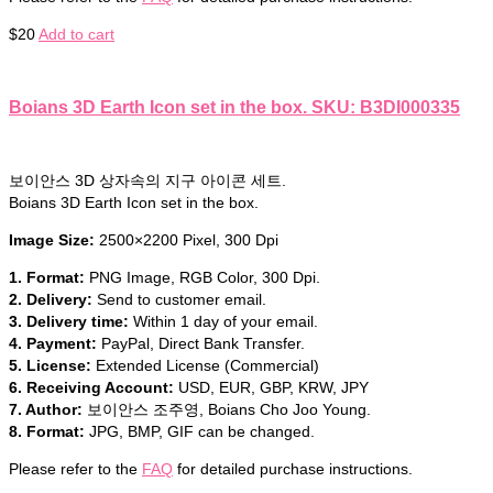
$
20
Add to cart
Boians 3D Earth Icon set in the box. SKU: B3DI000335
보이안스 3D 상자속의 지구 아이콘 세트.
Boians 3D Earth Icon set in the box.
Image Size:
2500×2200 Pixel, 300 Dpi
1. Format:
PNG Image, RGB Color, 300 Dpi.
2. Delivery:
Send to customer email.
3. Delivery time:
Within 1 day of your email.
4. Payment:
PayPal, Direct Bank Transfer.
5. License:
Extended License (Commercial)
6. Receiving Account:
USD, EUR, GBP, KRW, JPY
7. Author:
보이안스 조주영, Boians Cho Joo Young.
8. Format:
JPG, BMP, GIF can be changed.
Please refer to the
FAQ
for detailed purchase instructions.