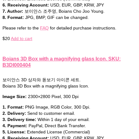
6. Receiving Account:
USD, EUR, GBP, KRW, JPY
7. Author:
보이안스 조주영, Boians Cho Joo Young.
8. Format:
JPG, BMP, GIF can be changed.
Please refer to the
FAQ
for detailed purchase instructions.
$
20
Add to cart
Boians 3D Box with a magnifying glass Icon. SKU:
B3DI000404
보이안스 3D 상자와 돋보기 아이콘 세트.
Boians 3D Box with a magnifying glass Icon.
Image Size:
2300×2800 Pixel, 300 Dpi
1. Format:
PNG Image, RGB Color, 300 Dpi.
2. Delivery:
Send to customer email.
3. Delivery time:
Within 1 day of your email.
4. Payment:
PayPal, Direct Bank Transfer.
5. License:
Extended License (Commercial)
6. Receiving Account:
USD, EUR, GBP, KRW, JPY