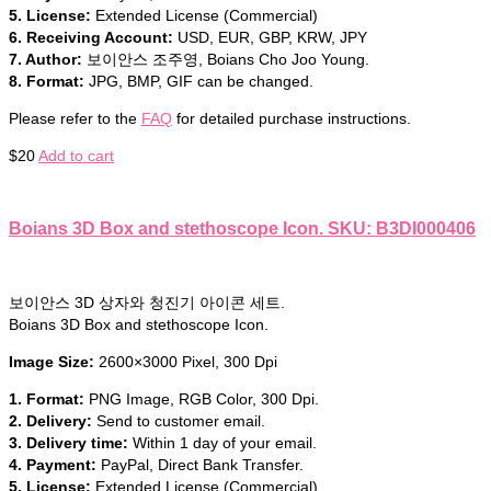
5. License:
Extended License (Commercial)
6. Receiving Account:
USD, EUR, GBP, KRW, JPY
7. Author:
보이안스 조주영, Boians Cho Joo Young.
8. Format:
JPG, BMP, GIF can be changed.
Please refer to the
FAQ
for detailed purchase instructions.
$
20
Add to cart
Boians 3D Box and stethoscope Icon. SKU: B3DI000406
보이안스 3D 상자와 청진기 아이콘 세트.
Boians 3D Box and stethoscope Icon.
Image Size:
2600×3000 Pixel, 300 Dpi
1. Format:
PNG Image, RGB Color, 300 Dpi.
2. Delivery:
Send to customer email.
3. Delivery time:
Within 1 day of your email.
4. Payment:
PayPal, Direct Bank Transfer.
5. License:
Extended License (Commercial)