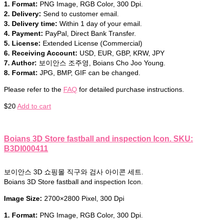
1. Format:
PNG Image, RGB Color, 300 Dpi.
2. Delivery:
Send to customer email.
3. Delivery time:
Within 1 day of your email.
4. Payment:
PayPal, Direct Bank Transfer.
5. License:
Extended License (Commercial)
6. Receiving Account:
USD, EUR, GBP, KRW, JPY
7. Author:
보이안스 조주영, Boians Cho Joo Young.
8. Format:
JPG, BMP, GIF can be changed.
Please refer to the
FAQ
for detailed purchase instructions.
$
20
Add to cart
Boians 3D Store fastball and inspection Icon. SKU:
B3DI000411
보이안스 3D 쇼핑몰 직구와 검사 아이콘 세트.
Boians 3D Store fastball and inspection Icon.
Image Size:
2700×2800 Pixel, 300 Dpi
1. Format:
PNG Image, RGB Color, 300 Dpi.