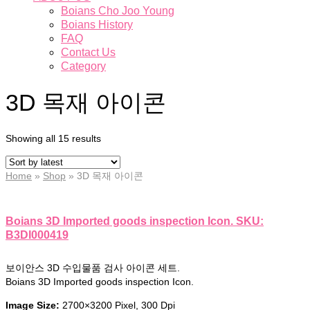
Boians Cho Joo Young
Boians History
FAQ
Contact Us
Category
3D 목재 아이콘
Showing all 15 results
Home
»
Shop
»
3D 목재 아이콘
Boians 3D Imported goods inspection Icon. SKU:
B3DI000419
보이안스 3D 수입물품 검사 아이콘 세트.
Boians 3D Imported goods inspection Icon.
Image Size:
2700×3200 Pixel, 300 Dpi