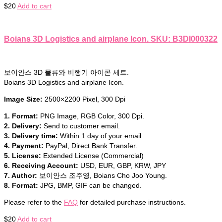
$
20
Add to cart
Boians 3D Logistics and airplane Icon. SKU: B3DI000322
보이안스 3D 물류와 비행기 아이콘 세트.
Boians 3D Logistics and airplane Icon.
Image Size:
2500×2200 Pixel, 300 Dpi
1. Format:
PNG Image, RGB Color, 300 Dpi.
2. Delivery:
Send to customer email.
3. Delivery time:
Within 1 day of your email.
4. Payment:
PayPal, Direct Bank Transfer.
5. License:
Extended License (Commercial)
6. Receiving Account:
USD, EUR, GBP, KRW, JPY
7. Author:
보이안스 조주영, Boians Cho Joo Young.
8. Format:
JPG, BMP, GIF can be changed.
Please refer to the
FAQ
for detailed purchase instructions.
$
20
Add to cart