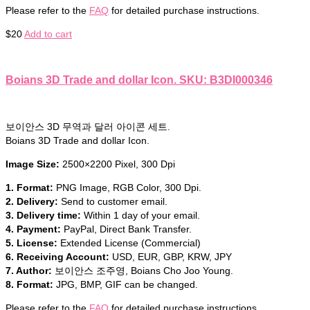
Please refer to the
FAQ
for detailed purchase instructions.
$
20
Add to cart
Boians 3D Trade and dollar Icon. SKU: B3DI000346
보이안스 3D 무역과 달러 아이콘 세트.
Boians 3D Trade and dollar Icon.
Image Size:
2500×2200 Pixel, 300 Dpi
1. Format:
PNG Image, RGB Color, 300 Dpi.
2. Delivery:
Send to customer email.
3. Delivery time:
Within 1 day of your email.
4. Payment:
PayPal, Direct Bank Transfer.
5. License:
Extended License (Commercial)
6. Receiving Account:
USD, EUR, GBP, KRW, JPY
7. Author:
보이안스 조주영, Boians Cho Joo Young.
8. Format:
JPG, BMP, GIF can be changed.
Please refer to the
FAQ
for detailed purchase instructions.