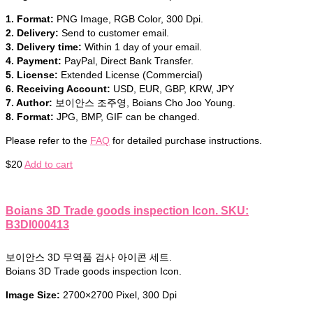
1. Format:
PNG Image, RGB Color, 300 Dpi.
2. Delivery:
Send to customer email.
3. Delivery time:
Within 1 day of your email.
4. Payment:
PayPal, Direct Bank Transfer.
5. License:
Extended License (Commercial)
6. Receiving Account:
USD, EUR, GBP, KRW, JPY
7. Author:
보이안스 조주영, Boians Cho Joo Young.
8. Format:
JPG, BMP, GIF can be changed.
Please refer to the
FAQ
for detailed purchase instructions.
$
20
Add to cart
Boians 3D Trade goods inspection Icon. SKU:
B3DI000413
보이안스 3D 무역품 검사 아이콘 세트.
Boians 3D Trade goods inspection Icon.
Image Size:
2700×2700 Pixel, 300 Dpi