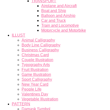
TRANSPORT
Airplane and Aircraft
Boat and Ship
Balloon and Airship
Car and Truck
Train and Locomotive
Motorcycle and Motorbike
ILLUST
Animal Calligraphy
Body Line Calligraphy
Business Calligraphy
Christmas Card
Couple Illustration
Typography Arts
Fruit Illustration
Game Illustration
Sport Calligraphy
New Year Card
People Life
Valentines Day
Vegetable Illustration
PATTERN
Damask Symbol