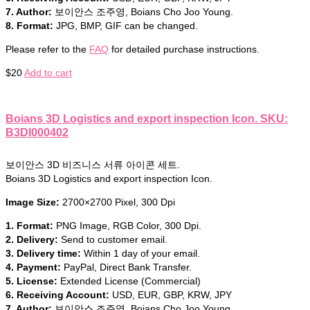
7. Author:
보이안스 조주영, Boians Cho Joo Young.
8. Format:
JPG, BMP, GIF can be changed.
Please refer to the
FAQ
for detailed purchase instructions.
$
20
Add to cart
Boians 3D Logistics and export inspection Icon. SKU:
B3DI000402
보이안스 3D 비즈니스 서류 아이콘 세트.
Boians 3D Logistics and export inspection Icon.
Image Size:
2700×2700 Pixel, 300 Dpi
1. Format:
PNG Image, RGB Color, 300 Dpi.
2. Delivery:
Send to customer email.
3. Delivery time:
Within 1 day of your email.
4. Payment:
PayPal, Direct Bank Transfer.
5. License:
Extended License (Commercial)
6. Receiving Account:
USD, EUR, GBP, KRW, JPY
7. Author:
보이안스 조주영, Boians Cho Joo Young.