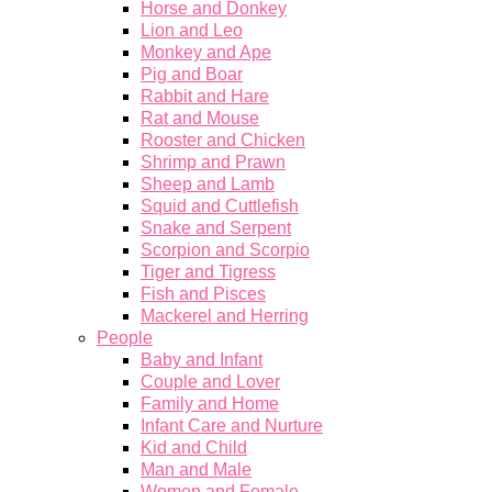
Horse and Donkey
Lion and Leo
Monkey and Ape
Pig and Boar
Rabbit and Hare
Rat and Mouse
Rooster and Chicken
Shrimp and Prawn
Sheep and Lamb
Squid and Cuttlefish
Snake and Serpent
Scorpion and Scorpio
Tiger and Tigress
Fish and Pisces
Mackerel and Herring
People
Baby and Infant
Couple and Lover
Family and Home
Infant Care and Nurture
Kid and Child
Man and Male
Women and Female