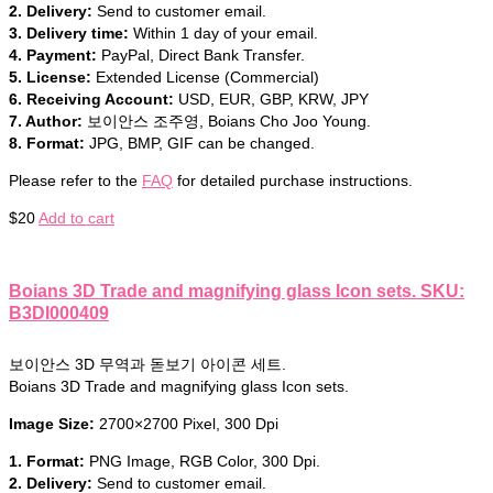
2. Delivery:
Send to customer email.
3. Delivery time:
Within 1 day of your email.
4. Payment:
PayPal, Direct Bank Transfer.
5. License:
Extended License (Commercial)
6. Receiving Account:
USD, EUR, GBP, KRW, JPY
7. Author:
보이안스 조주영, Boians Cho Joo Young.
8. Format:
JPG, BMP, GIF can be changed.
Please refer to the
FAQ
for detailed purchase instructions.
$
20
Add to cart
Boians 3D Trade and magnifying glass Icon sets. SKU:
B3DI000409
보이안스 3D 무역과 돋보기 아이콘 세트.
Boians 3D Trade and magnifying glass Icon sets.
Image Size:
2700×2700 Pixel, 300 Dpi
1. Format:
PNG Image, RGB Color, 300 Dpi.
2. Delivery:
Send to customer email.