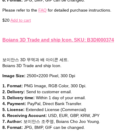
Please refer to the
FAQ
for detailed purchase instructions.
$
20
Add to cart
Boians 3D Trade and ship Icon. SKU: B3DI000374
보이안스 3D 무역과 배 아이콘 세트.
Boians 3D Trade and ship Icon.
Image Size:
2500×2200 Pixel, 300 Dpi
1. Format:
PNG Image, RGB Color, 300 Dpi.
2. Delivery:
Send to customer email.
3. Delivery time:
Within 1 day of your email.
4. Payment:
PayPal, Direct Bank Transfer.
5. License:
Extended License (Commercial)
6. Receiving Account:
USD, EUR, GBP, KRW, JPY
7. Author:
보이안스 조주영, Boians Cho Joo Young.
8. Format:
JPG, BMP, GIF can be changed.