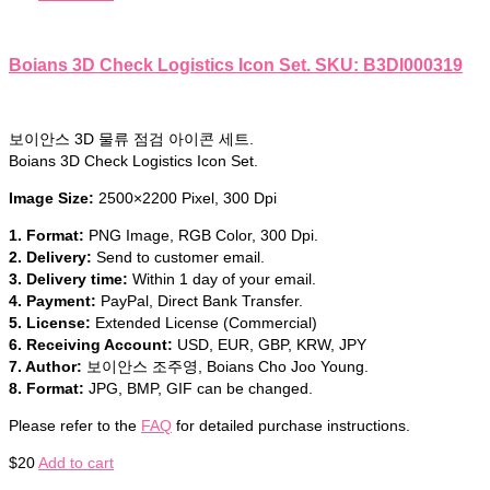
Boians 3D Check Logistics Icon Set. SKU: B3DI000319
보이안스 3D 물류 점검 아이콘 세트.
Boians 3D Check Logistics Icon Set.
Image Size:
2500×2200 Pixel, 300 Dpi
1. Format:
PNG Image, RGB Color, 300 Dpi.
2. Delivery:
Send to customer email.
3. Delivery time:
Within 1 day of your email.
4. Payment:
PayPal, Direct Bank Transfer.
5. License:
Extended License (Commercial)
6. Receiving Account:
USD, EUR, GBP, KRW, JPY
7. Author:
보이안스 조주영, Boians Cho Joo Young.
8. Format:
JPG, BMP, GIF can be changed.
Please refer to the
FAQ
for detailed purchase instructions.
$
20
Add to cart