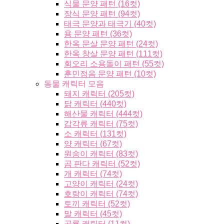
식물 문양 패턴 (16컷)
장식 문양 패턴 (94컷)
태극 문양과 태극기 (40컷)
용 문양 패턴 (36컷)
한옥 문살 문양 패턴 (24컷)
한옥 창살 문양 패턴 (111컷)
회오리 소용돌이 패턴 (55컷)
훈민정음 문양 패턴 (10컷)
동물 캐릭터 모음
돼지 캐릭터 (205컷)
닭 캐릭터 (440컷)
해산물 캐릭터 (444컷)
갑각류 캐릭터 (75컷)
소 캐릭터 (131컷)
양 캐릭터 (67컷)
원숭이 캐릭터 (83컷)
곰 판다 캐릭터 (52컷)
개 캐릭터 (74컷)
고양이 캐릭터 (24컷)
호랑이 캐릭터 (74컷)
토끼 캐릭터 (52컷)
말 캐릭터 (45컷)
공룡 캐릭터 (11컷)