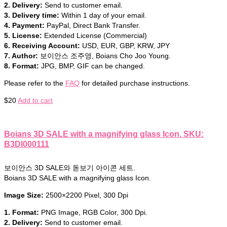
2. Delivery:
Send to customer email.
3. Delivery time:
Within 1 day of your email.
4. Payment:
PayPal, Direct Bank Transfer.
5. License:
Extended License (Commercial)
6. Receiving Account:
USD, EUR, GBP, KRW, JPY
7. Author:
보이안스 조주영, Boians Cho Joo Young.
8. Format:
JPG, BMP, GIF can be changed.
Please refer to the
FAQ
for detailed purchase instructions.
$
20
Add to cart
Boians 3D SALE with a magnifying glass Icon. SKU:
B3DI000111
보이안스 3D SALE와 돋보기 아이콘 세트.
Boians 3D SALE with a magnifying glass Icon.
Image Size:
2500×2200 Pixel, 300 Dpi
1. Format:
PNG Image, RGB Color, 300 Dpi.
2. Delivery:
Send to customer email.