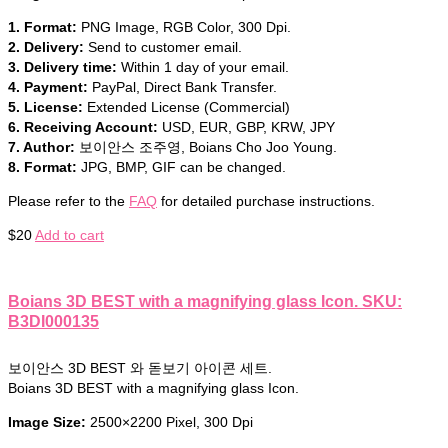
1. Format:
PNG Image, RGB Color, 300 Dpi.
2. Delivery:
Send to customer email.
3. Delivery time:
Within 1 day of your email.
4. Payment:
PayPal, Direct Bank Transfer.
5. License:
Extended License (Commercial)
6. Receiving Account:
USD, EUR, GBP, KRW, JPY
7. Author:
보이안스 조주영, Boians Cho Joo Young.
8. Format:
JPG, BMP, GIF can be changed.
Please refer to the
FAQ
for detailed purchase instructions.
$
20
Add to cart
Boians 3D BEST with a magnifying glass Icon. SKU:
B3DI000135
보이안스 3D BEST 와 돋보기 아이콘 세트.
Boians 3D BEST with a magnifying glass Icon.
Image Size:
2500×2200 Pixel, 300 Dpi