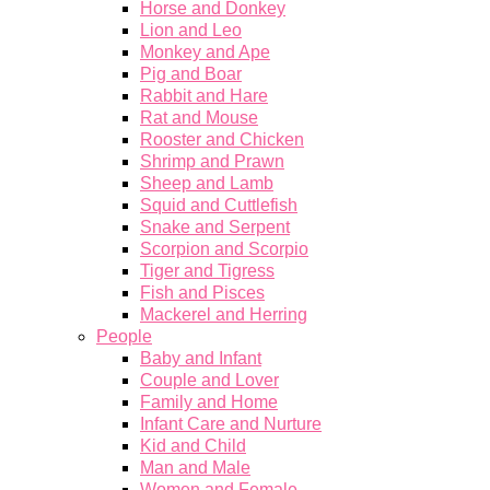
Horse and Donkey
Lion and Leo
Monkey and Ape
Pig and Boar
Rabbit and Hare
Rat and Mouse
Rooster and Chicken
Shrimp and Prawn
Sheep and Lamb
Squid and Cuttlefish
Snake and Serpent
Scorpion and Scorpio
Tiger and Tigress
Fish and Pisces
Mackerel and Herring
People
Baby and Infant
Couple and Lover
Family and Home
Infant Care and Nurture
Kid and Child
Man and Male
Women and Female