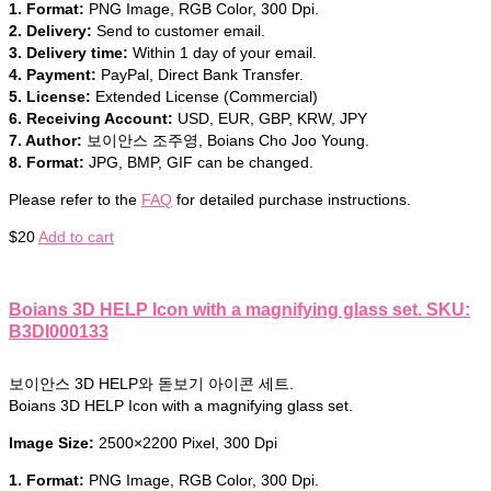
1. Format:
PNG Image, RGB Color, 300 Dpi.
2. Delivery:
Send to customer email.
3. Delivery time:
Within 1 day of your email.
4. Payment:
PayPal, Direct Bank Transfer.
5. License:
Extended License (Commercial)
6. Receiving Account:
USD, EUR, GBP, KRW, JPY
7. Author:
보이안스 조주영, Boians Cho Joo Young.
8. Format:
JPG, BMP, GIF can be changed.
Please refer to the
FAQ
for detailed purchase instructions.
$
20
Add to cart
Boians 3D HELP Icon with a magnifying glass set. SKU:
B3DI000133
보이안스 3D HELP와 돋보기 아이콘 세트.
Boians 3D HELP Icon with a magnifying glass set.
Image Size:
2500×2200 Pixel, 300 Dpi
1. Format:
PNG Image, RGB Color, 300 Dpi.