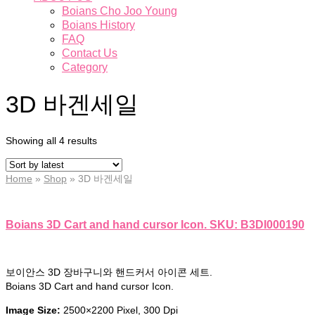
Boians Cho Joo Young
Boians History
FAQ
Contact Us
Category
3D 바겐세일
Showing all 4 results
Home
»
Shop
»
3D 바겐세일
Boians 3D Cart and hand cursor Icon. SKU: B3DI000190
보이안스 3D 장바구니와 핸드커서 아이콘 세트.
Boians 3D Cart and hand cursor Icon.
Image Size:
2500×2200 Pixel, 300 Dpi