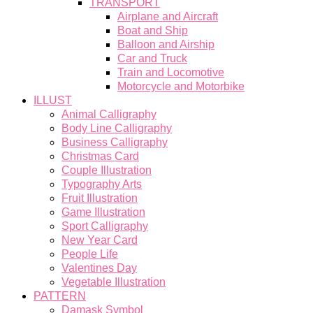
TRANSPORT
Airplane and Aircraft
Boat and Ship
Balloon and Airship
Car and Truck
Train and Locomotive
Motorcycle and Motorbike
ILLUST
Animal Calligraphy
Body Line Calligraphy
Business Calligraphy
Christmas Card
Couple Illustration
Typography Arts
Fruit Illustration
Game Illustration
Sport Calligraphy
New Year Card
People Life
Valentines Day
Vegetable Illustration
PATTERN
Damask Symbol