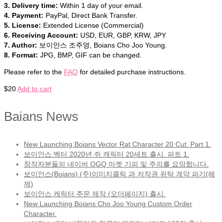
3. Delivery time:
Within 1 day of your email.
4. Payment:
PayPal, Direct Bank Transfer.
5. License:
Extended License (Commercial)
6. Receiving Account:
USD, EUR, GBP, KRW, JPY
7. Author:
보이안스 조주영, Boians Cho Joo Young.
8. Format:
JPG, BMP, GIF can be changed.
Please refer to the
FAQ
for detailed purchase instructions.
$
20
Add to cart
Baians News
New Launching Boians Vector Rat Character 20 Cut. Part 1.
보이안스 벡터 2020년 쥐 캐릭터 20세트 출시. 파트 1.
창작자분들의 네이버 OGQ 마켓 기피 및 주의를 요망합니다.
보이안스(Boians) (주)이미지클릭 과 저작권 위탁 계약 파기(해
제)
보이안스 캐릭터 주문 제작 (오더페이지) 출시.
New Launching Boians Cho Joo Young Custom Order
Character.