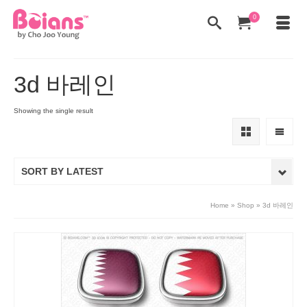
0
3d 바레인
Showing the single result
SORT BY LATEST
Home
»
Shop
»
3d 바레인