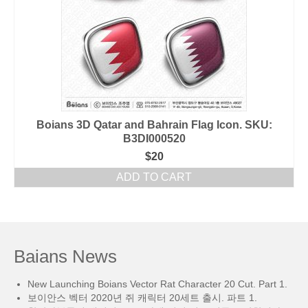
Boians 3D Qatar and Bahrain Flag Icon. SKU:
B3DI000520
$
20
ADD TO CART
Baians News
New Launching Boians Vector Rat Character 20 Cut. Part 1.
보이안스 벡터 2020년 쥐 캐릭터 20세트 출시. 파트 1.