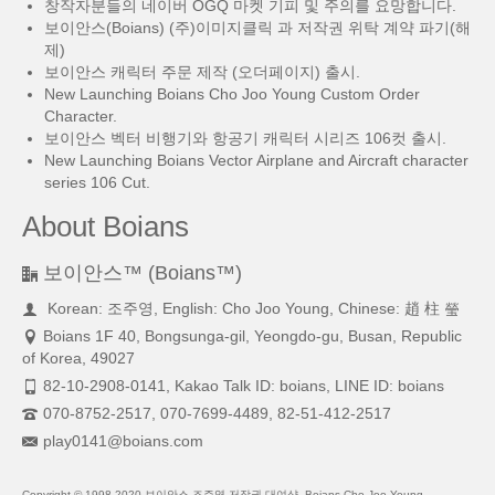
창작자분들의 네이버 OGQ 마켓 기피 및 주의를 요망합니다.
보이안스(Boians) (주)이미지클릭 과 저작권 위탁 계약 파기(해
제)
보이안스 캐릭터 주문 제작 (오더페이지) 출시.
New Launching Boians Cho Joo Young Custom Order
Character.
보이안스 벡터 비행기와 항공기 캐릭터 시리즈 106컷 출시.
New Launching Boians Vector Airplane and Aircraft character
series 106 Cut.
About Boians
보이안스™ (Boians™)
Korean: 조주영, English: Cho Joo Young, Chinese: 趙 柱 瑩
Boians 1F 40, Bongsunga-gil, Yeongdo-gu, Busan, Republic
of Korea, 49027
82-10-2908-0141, Kakao Talk ID: boians, LINE ID: boians
070-8752-2517, 070-7699-4489, 82-51-412-2517
play0141@boians.com
Copyright © 1998-2020 보이안스 조주영 저작권 대여샵, Boians Cho Joo Young