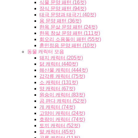
식물 문양 패턴 (16컷)
장식 문양 패턴 (94컷)
태극 문양과 태극기 (40컷)
용 문양 패턴 (36컷)
한옥 문살 문양 패턴 (24컷)
한옥 창살 문양 패턴 (111컷)
회오리 소용돌이 패턴 (55컷)
훈민정음 문양 패턴 (10컷)
동물 캐릭터 모음
돼지 캐릭터 (205컷)
닭 캐릭터 (440컷)
해산물 캐릭터 (444컷)
갑각류 캐릭터 (75컷)
소 캐릭터 (131컷)
양 캐릭터 (67컷)
원숭이 캐릭터 (83컷)
곰 판다 캐릭터 (52컷)
개 캐릭터 (74컷)
고양이 캐릭터 (24컷)
호랑이 캐릭터 (74컷)
토끼 캐릭터 (52컷)
말 캐릭터 (45컷)
공룡 캐릭터 (11컷)