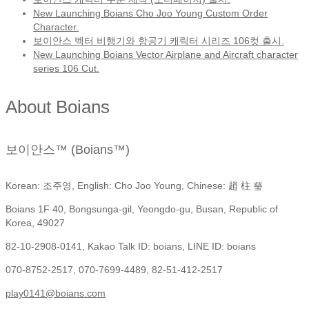
New Launching Boians Cho Joo Young Custom Order
Character.
보이안스 벡터 비행기와 항공기 캐릭터 시리즈 106컷 출시.
New Launching Boians Vector Airplane and Aircraft character
series 106 Cut.
About Boians
보이안스™ (Boians™)
Korean: 조주영, English: Cho Joo Young, Chinese: 趙 柱 瑩
Boians 1F 40, Bongsunga-gil, Yeongdo-gu, Busan, Republic of
Korea, 49027
82-10-2908-0141, Kakao Talk ID: boians, LINE ID: boians
070-8752-2517, 070-7699-4489, 82-51-412-2517
play0141@boians.com