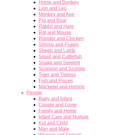
Horse and Donkey
Lion and Leo
Monkey and Ape
Pig and Boar
Rabbit and Hare
Rat and Mouse
Rooster and Chicken
Shrimp and Prawn
Sheep and Lamb
Squid and Cuttlefish
Snake and Serpent
Scorpion and Scorpio
Tiger and Tigress
Fish and Pisces
Mackerel and Herring
People
Baby and Infant
Couple and Lover
Family and Home
Infant Care and Nurture
Kid and Child
Man and Male
Women and Female