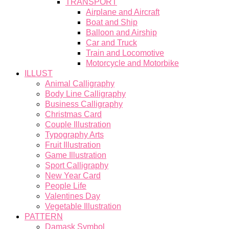
TRANSPORT
Airplane and Aircraft
Boat and Ship
Balloon and Airship
Car and Truck
Train and Locomotive
Motorcycle and Motorbike
ILLUST
Animal Calligraphy
Body Line Calligraphy
Business Calligraphy
Christmas Card
Couple Illustration
Typography Arts
Fruit Illustration
Game Illustration
Sport Calligraphy
New Year Card
People Life
Valentines Day
Vegetable Illustration
PATTERN
Damask Symbol