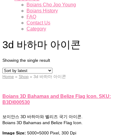
Boians Cho Joo Young
Boians History
FAQ
Contact Us
Category
3d 바하마 아이콘
Showing the single result
Home
»
Shop
»
3d 바하마 아이콘
Boians 3D Bahamas and Belize Flag Icon. SKU:
B3DI000530
보이안스 3D 바하마와 벨리즈 국기 아이콘.
Boians 3D Bahamas and Belize Flag Icon.
Image Size:
5000×5000 Pixel, 300 Dpi