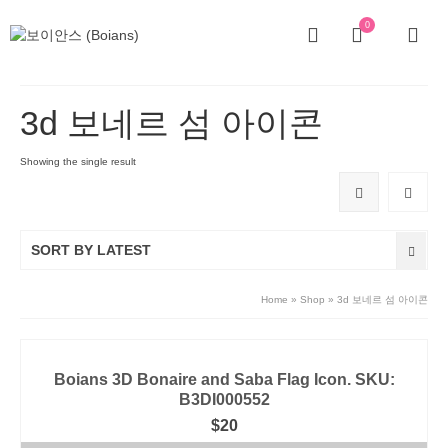
0
3d 보네르 섬 아이콘
Showing the single result
SORT BY LATEST
Home
»
Shop
»
3d 보네르 섬 아이콘
Boians 3D Bonaire and Saba Flag Icon. SKU:
B3DI000552
$
20