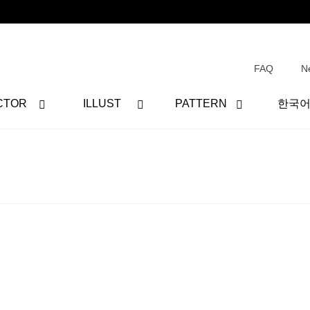
FAQ
N
CTOR
ILLUST
PATTERN
한국