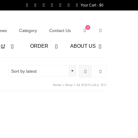
Your Cart
-
$
0
0
ews
Category
Contact Us
어샵
ORDER
ABOUT US
Sort by latest
Home
»
Shop
»
3d 부르키나파소 국기