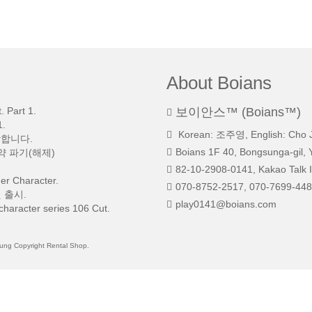
About Boians
 Part 1.
보이안스™ (Boians™)
.
Korean: 조주영, English: Cho 
망합니다.
Boians 1F 40, Bongsunga-gil, 
약 파기(해제)
82-10-2908-0141, Kakao Talk I
r Character.
070-8752-2517, 070-7699-448
 출시.
play0141@boians.com
character series 106 Cut.
 Copyright Rental Shop.