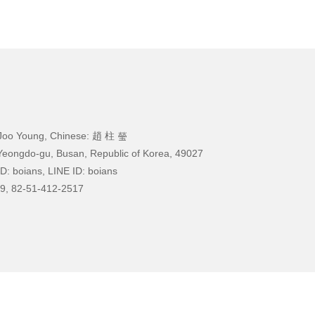
Joo Young, Chinese: 趙 柱 瑩
Yeongdo-gu, Busan, Republic of Korea, 49027
D: boians, LINE ID: boians
9, 82-51-412-2517