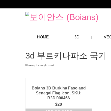
HOME
3D
VE
3d 부르키나파소 국기
Showing the single result
Boians 3D Burkina Faso and
Senegal Flag Icon. SKU:
B3DI000466
$
20