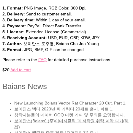
1. Format:
PNG Image, RGB Color, 300 Dpi.
2. Delivery:
Send to customer email.
3. Delivery time:
Within 1 day of your email.
4. Payment:
PayPal, Direct Bank Transfer.
5. License:
Extended License (Commercial)
6. Receiving Account:
USD, EUR, GBP, KRW, JPY
7. Author:
보이안스 조주영, Boians Cho Joo Young.
8. Format:
JPG, BMP, GIF can be changed.
Please refer to the
FAQ
for detailed purchase instructions.
$
20
Add to cart
Baians News
New Launching Boians Vector Rat Character 20 Cut. Part 1.
보이안스 벡터 2020년 쥐 캐릭터 20세트 출시. 파트 1.
창작자분들의 네이버 OGQ 마켓 기피 및 주의를 요망합니다.
보이안스(Boians) (주)이미지클릭 과 저작권 위탁 계약 파기(해
제)
보이안스 캐릭터 주문 제작 (오더페이지) 출시.