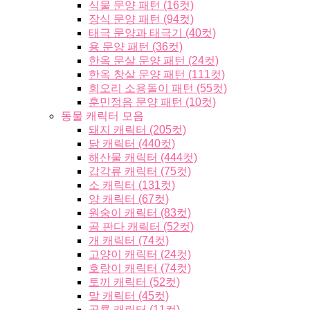
식물 문양 패턴 (16컷)
장식 문양 패턴 (94컷)
태극 문양과 태극기 (40컷)
용 문양 패턴 (36컷)
한옥 문살 문양 패턴 (24컷)
한옥 창살 문양 패턴 (111컷)
회오리 소용돌이 패턴 (55컷)
훈민정음 문양 패턴 (10컷)
동물 캐릭터 모음
돼지 캐릭터 (205컷)
닭 캐릭터 (440컷)
해산물 캐릭터 (444컷)
갑각류 캐릭터 (75컷)
소 캐릭터 (131컷)
양 캐릭터 (67컷)
원숭이 캐릭터 (83컷)
곰 판다 캐릭터 (52컷)
개 캐릭터 (74컷)
고양이 캐릭터 (24컷)
호랑이 캐릭터 (74컷)
토끼 캐릭터 (52컷)
말 캐릭터 (45컷)
공룡 캐릭터 (11컷)