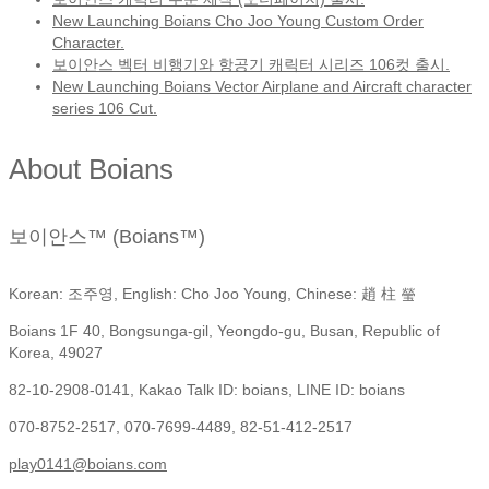
New Launching Boians Cho Joo Young Custom Order
Character.
보이안스 벡터 비행기와 항공기 캐릭터 시리즈 106컷 출시.
New Launching Boians Vector Airplane and Aircraft character
series 106 Cut.
About Boians
보이안스™ (Boians™)
Korean: 조주영, English: Cho Joo Young, Chinese: 趙 柱 瑩
Boians 1F 40, Bongsunga-gil, Yeongdo-gu, Busan, Republic of
Korea, 49027
82-10-2908-0141, Kakao Talk ID: boians, LINE ID: boians
070-8752-2517, 070-7699-4489, 82-51-412-2517
play0141@boians.com