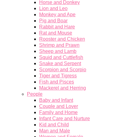
Horse and Donkey
Lion and Leo
Monkey and Ape
Pig and Boar
Rabbit and Hare
Rat and Mouse
Rooster and Chicken
Shrimp and Prawn
Sheep and Lamb
Squid and Cuttlefish
Snake and Serpent
Scorpion and Scorpio
Tiger and Tigress
Fish and Pisces
Mackerel and Herring
People
Baby and Infant
Couple and Lover
Family and Home
Infant Care and Nurture
Kid and Child
Man and Male
Women and Female