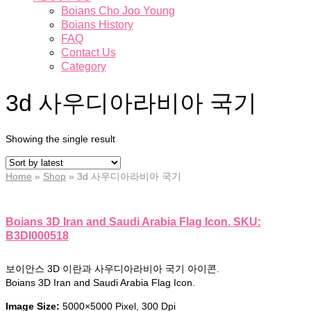
Boians Cho Joo Young
Boians History
FAQ
Contact Us
Category
3d 사우디아라비아 국기
Showing the single result
Home
»
Shop
»
3d 사우디아라비아 국기
Boians 3D Iran and Saudi Arabia Flag Icon. SKU:
B3DI000518
보이안스 3D 이란과 사우디아라비아 국기 아이콘.
Boians 3D Iran and Saudi Arabia Flag Icon.
Image Size:
5000×5000 Pixel, 300 Dpi