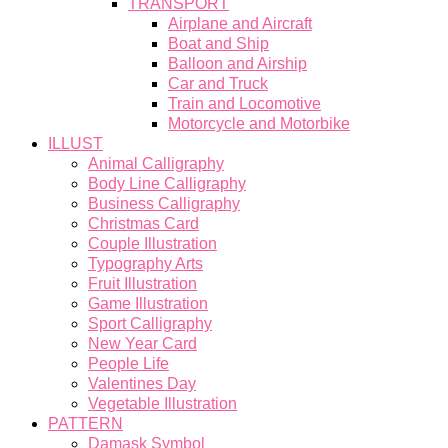
TRANSPORT
Airplane and Aircraft
Boat and Ship
Balloon and Airship
Car and Truck
Train and Locomotive
Motorcycle and Motorbike
ILLUST
Animal Calligraphy
Body Line Calligraphy
Business Calligraphy
Christmas Card
Couple Illustration
Typography Arts
Fruit Illustration
Game Illustration
Sport Calligraphy
New Year Card
People Life
Valentines Day
Vegetable Illustration
PATTERN
Damask Symbol