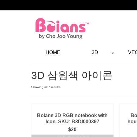
HOME
3D
VE
3D 삼원색 아이콘
Showing all 7 results
Boians 3D RGB notebook with
Bo
Icon. SKU: B3DI000397
hou
$
20