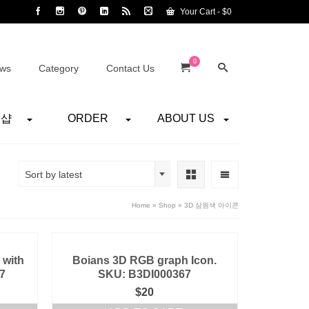
Your Cart
-
$
0
0
ws
Category
Contact Us
어샵
ORDER
ABOUT US
Sort by latest
Home
»
Shop
»
3D 삼원색 아이콘
 with
Boians 3D RGB graph Icon.
7
SKU: B3DI000367
$
20