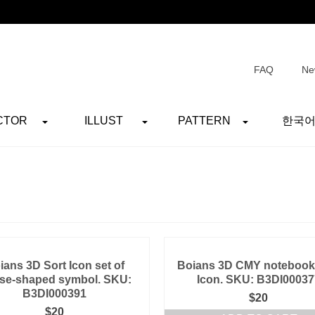
FAQ
Ne
CTOR
ILLUST
PATTERN
한국
ians 3D Sort Icon set of
Boians 3D CMY notebook
se-shaped symbol. SKU:
Icon. SKU: B3DI00037
B3DI000391
$
20
$
20