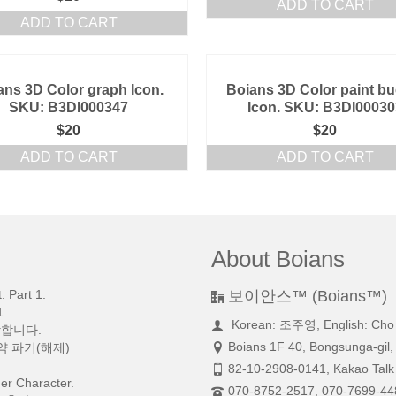
ADD TO CART
ADD TO CART
ans 3D Color graph Icon.
Boians 3D Color paint bu
SKU: B3DI000347
Icon. SKU: B3DI00030
$
20
$
20
ADD TO CART
ADD TO CART
About Boians
 Part 1.
보이안스™ (Boians™)
.
Korean: 조주영, English: Cho
망합니다.
Boians 1F 40, Bongsunga-gil,
약 파기(해제)
82-10-2908-0141, Kakao Talk 
r Character.
070-8752-2517, 070-7699-44