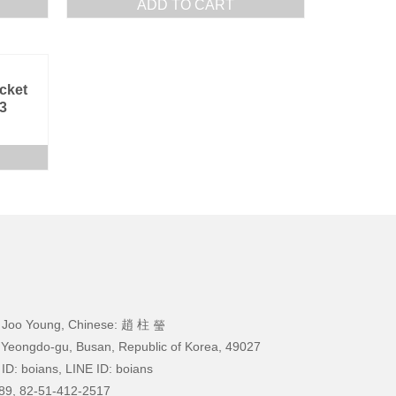
ADD TO CART
cket
3
 Joo Young, Chinese: 趙 柱 瑩
 Yeongdo-gu, Busan, Republic of Korea, 49027
ID: boians, LINE ID: boians
89, 82-51-412-2517