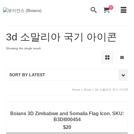
0
3d 소말리아 국기 아이콘
Showing the single result
SORT BY LATEST
Home
»
Shop
»
3d 소말리아 국기 아이콘
Boians 3D Zimbabwe and Somalia Flag Icon. SKU:
B3DI000454
$
20