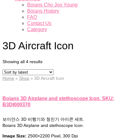
Boians Cho Joo Young
Boians History
FAQ
Contact Us
Category
3D Aircraft Icon
Showing all 4 results
Home
»
Shop
»
3D Aircraft Icon
Boians 3D Airplane and stethoscope Icon. SKU:
B3DI000370
보이안스 3D 비행기와 청진기 아이콘 세트.
Boians 3D Airplane and stethoscope Icon.
Image Size:
2500×2200 Pixel, 300 Dpi