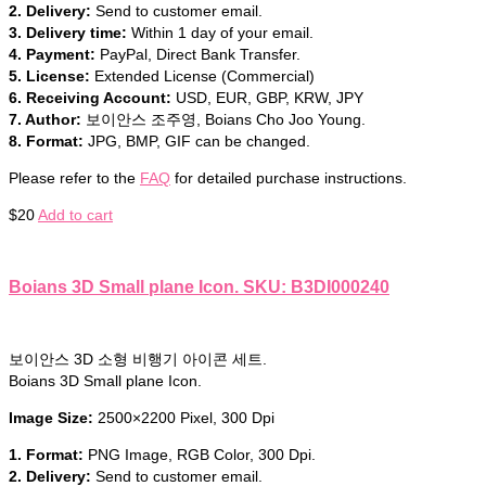
2. Delivery:
Send to customer email.
3. Delivery time:
Within 1 day of your email.
4. Payment:
PayPal, Direct Bank Transfer.
5. License:
Extended License (Commercial)
6. Receiving Account:
USD, EUR, GBP, KRW, JPY
7. Author:
보이안스 조주영, Boians Cho Joo Young.
8. Format:
JPG, BMP, GIF can be changed.
Please refer to the
FAQ
for detailed purchase instructions.
$
20
Add to cart
Boians 3D Small plane Icon. SKU: B3DI000240
보이안스 3D 소형 비행기 아이콘 세트.
Boians 3D Small plane Icon.
Image Size:
2500×2200 Pixel, 300 Dpi
1. Format:
PNG Image, RGB Color, 300 Dpi.
2. Delivery:
Send to customer email.