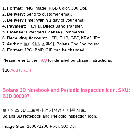
1. Format:
PNG Image, RGB Color, 300 Dpi.
2. Delivery:
Send to customer email.
3. Delivery time:
Within 1 day of your email.
4. Payment:
PayPal, Direct Bank Transfer.
5. License:
Extended License (Commercial)
6. Receiving Account:
USD, EUR, GBP, KRW, JPY
7. Author:
보이안스 조주영, Boians Cho Joo Young.
8. Format:
JPG, BMP, GIF can be changed.
Please refer to the
FAQ
for detailed purchase instructions.
$
20
Add to cart
Boians 3D Notebook and Periodic Inspection Icon. SKU:
B3DI000307
보이안스 3D 노트북과 정기점검 아이콘 세트.
Boians 3D Notebook and Periodic Inspection Icon.
Image Size:
2500×2200 Pixel, 300 Dpi