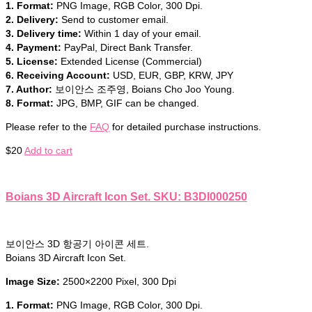
1. Format:
PNG Image, RGB Color, 300 Dpi.
2. Delivery:
Send to customer email.
3. Delivery time:
Within 1 day of your email.
4. Payment:
PayPal, Direct Bank Transfer.
5. License:
Extended License (Commercial)
6. Receiving Account:
USD, EUR, GBP, KRW, JPY
7. Author:
보이안스 조주영, Boians Cho Joo Young.
8. Format:
JPG, BMP, GIF can be changed.
Please refer to the
FAQ
for detailed purchase instructions.
$
20
Add to cart
Boians 3D Aircraft Icon Set. SKU: B3DI000250
보이안스 3D 항공기 아이콘 세트.
Boians 3D Aircraft Icon Set.
Image Size:
2500×2200 Pixel, 300 Dpi
1. Format:
PNG Image, RGB Color, 300 Dpi.