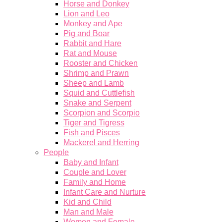
Horse and Donkey
Lion and Leo
Monkey and Ape
Pig and Boar
Rabbit and Hare
Rat and Mouse
Rooster and Chicken
Shrimp and Prawn
Sheep and Lamb
Squid and Cuttlefish
Snake and Serpent
Scorpion and Scorpio
Tiger and Tigress
Fish and Pisces
Mackerel and Herring
People
Baby and Infant
Couple and Lover
Family and Home
Infant Care and Nurture
Kid and Child
Man and Male
Women and Female