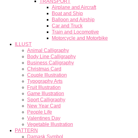
TRANSPORT
Airplane and Aircraft
Boat and Ship
Balloon and Airship
Car and Truck
Train and Locomotive
Motorcycle and Motorbike
ILLUST
Animal Calligraphy
Body Line Calligraphy
Business Calligraphy
Christmas Card
Couple Illustration
Typography Arts
Fruit Illustration
Game Illustration
Sport Calligraphy
New Year Card
People Life
Valentines Day
Vegetable Illustration
PATTERN
Damask Symbol