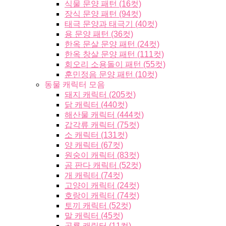
식물 문양 패턴 (16컷)
장식 문양 패턴 (94컷)
태극 문양과 태극기 (40컷)
용 문양 패턴 (36컷)
한옥 문살 문양 패턴 (24컷)
한옥 창살 문양 패턴 (111컷)
회오리 소용돌이 패턴 (55컷)
훈민정음 문양 패턴 (10컷)
동물 캐릭터 모음
돼지 캐릭터 (205컷)
닭 캐릭터 (440컷)
해산물 캐릭터 (444컷)
갑각류 캐릭터 (75컷)
소 캐릭터 (131컷)
양 캐릭터 (67컷)
원숭이 캐릭터 (83컷)
곰 판다 캐릭터 (52컷)
개 캐릭터 (74컷)
고양이 캐릭터 (24컷)
호랑이 캐릭터 (74컷)
토끼 캐릭터 (52컷)
말 캐릭터 (45컷)
공룡 캐릭터 (11컷)