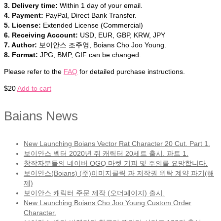
3. Delivery time:
Within 1 day of your email.
4. Payment:
PayPal, Direct Bank Transfer.
5. License:
Extended License (Commercial)
6. Receiving Account:
USD, EUR, GBP, KRW, JPY
7. Author:
보이안스 조주영, Boians Cho Joo Young.
8. Format:
JPG, BMP, GIF can be changed.
Please refer to the
FAQ
for detailed purchase instructions.
$
20
Add to cart
Baians News
New Launching Boians Vector Rat Character 20 Cut. Part 1.
보이안스 벡터 2020년 쥐 캐릭터 20세트 출시. 파트 1.
창작자분들의 네이버 OGQ 마켓 기피 및 주의를 요망합니다.
보이안스(Boians) (주)이미지클릭 과 저작권 위탁 계약 파기(해
제)
보이안스 캐릭터 주문 제작 (오더페이지) 출시.
New Launching Boians Cho Joo Young Custom Order
Character.