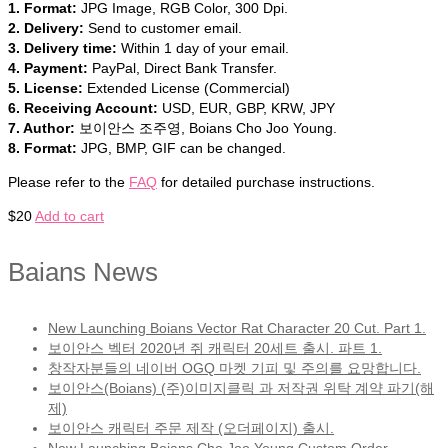
1. Format:
JPG Image, RGB Color, 300 Dpi.
2. Delivery:
Send to customer email.
3. Delivery time:
Within 1 day of your email.
4. Payment:
PayPal, Direct Bank Transfer.
5. License:
Extended License (Commercial)
6. Receiving Account:
USD, EUR, GBP, KRW, JPY
7. Author:
보이안스 조주영, Boians Cho Joo Young.
8. Format:
JPG, BMP, GIF can be changed.
Please refer to the
FAQ
for detailed purchase instructions.
$
20
Add to cart
Baians News
New Launching Boians Vector Rat Character 20 Cut. Part 1.
보이안스 벡터 2020년 쥐 캐릭터 20세트 출시. 파트 1.
창작자분들의 네이버 OGQ 마켓 기피 및 주의를 요망합니다.
보이안스(Boians) (주)이미지클릭 과 저작권 위탁 계약 파기(해
제)
보이안스 캐릭터 주문 제작 (오더페이지) 출시.