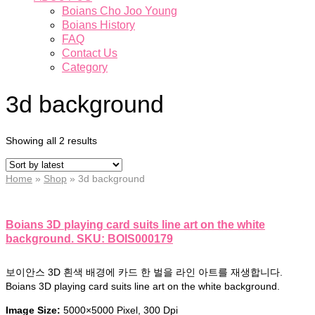
Boians Cho Joo Young
Boians History
FAQ
Contact Us
Category
3d background
Showing all 2 results
Home
»
Shop
»
3d background
Boians 3D playing card suits line art on the white
background. SKU: BOIS000179
보이안스 3D 흰색 배경에 카드 한 벌을 라인 아트를 재생합니다.
Boians 3D playing card suits line art on the white background.
Image Size:
5000×5000 Pixel, 300 Dpi