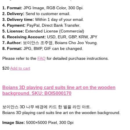
1. Format:
JPG Image, RGB Color, 300 Dpi.
2. Delivery:
Send to customer email.
3. Delivery time:
Within 1 day of your email.
4. Payment:
PayPal, Direct Bank Transfer.
5. License:
Extended License (Commercial)
6. Receiving Account:
USD, EUR, GBP, KRW, JPY
7. Author:
보이안스 조주영, Boians Cho Joo Young.
8. Format:
JPG, BMP, GIF can be changed.
Please refer to the
FAQ
for detailed purchase instructions.
$
20
Add to cart
Boians 3D playing card suits line art on the wooden
background. SKU: BOIS000170
보이안스 3D 나무 배경에 카드 한 벌을 라인 아트.
Boians 3D playing card suits line art on the wooden background.
Image Size:
5000×5000 Pixel, 300 Dpi