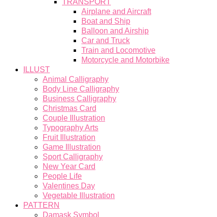
TRANSPORT
Airplane and Aircraft
Boat and Ship
Balloon and Airship
Car and Truck
Train and Locomotive
Motorcycle and Motorbike
ILLUST
Animal Calligraphy
Body Line Calligraphy
Business Calligraphy
Christmas Card
Couple Illustration
Typography Arts
Fruit Illustration
Game Illustration
Sport Calligraphy
New Year Card
People Life
Valentines Day
Vegetable Illustration
PATTERN
Damask Symbol