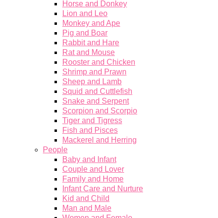
Horse and Donkey
Lion and Leo
Monkey and Ape
Pig and Boar
Rabbit and Hare
Rat and Mouse
Rooster and Chicken
Shrimp and Prawn
Sheep and Lamb
Squid and Cuttlefish
Snake and Serpent
Scorpion and Scorpio
Tiger and Tigress
Fish and Pisces
Mackerel and Herring
People
Baby and Infant
Couple and Lover
Family and Home
Infant Care and Nurture
Kid and Child
Man and Male
Women and Female