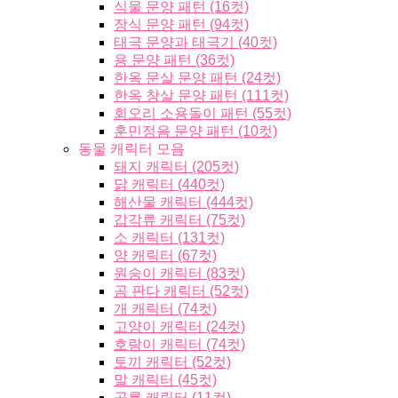
식물 문양 패턴 (16컷)
장식 문양 패턴 (94컷)
태극 문양과 태극기 (40컷)
용 문양 패턴 (36컷)
한옥 문살 문양 패턴 (24컷)
한옥 창살 문양 패턴 (111컷)
회오리 소용돌이 패턴 (55컷)
훈민정음 문양 패턴 (10컷)
동물 캐릭터 모음
돼지 캐릭터 (205컷)
닭 캐릭터 (440컷)
해산물 캐릭터 (444컷)
갑각류 캐릭터 (75컷)
소 캐릭터 (131컷)
양 캐릭터 (67컷)
원숭이 캐릭터 (83컷)
곰 판다 캐릭터 (52컷)
개 캐릭터 (74컷)
고양이 캐릭터 (24컷)
호랑이 캐릭터 (74컷)
토끼 캐릭터 (52컷)
말 캐릭터 (45컷)
공룡 캐릭터 (11컷)