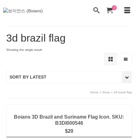
0
3d brazil flag
Showing the single result
SORT BY LATEST
Home
»
Shop
»
3d brazil flag
Boians 3D Brazil and Suriname Flag Icon. SKU:
B3DI000546
$
20