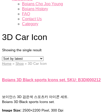
Boians Cho Joo Young
Boians History
FAQ
Contact Us
Category
3D Car Icon
Showing the single result
Home
»
Shop
»
3D Car Icon
Boians 3D Black sports Icons set. SKU: B3DI000212
보이안스 3D 검은색 스포츠카 아이콘 세트.
Boians 3D Black sports Icons set.
Image Size:
2500×2200 Pixel, 300 Dpi