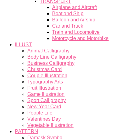
TRANSPORT
Airplane and Aircraft
Boat and Ship
Balloon and Airship
Car and Truck
Train and Locomotive
Motorcycle and Motorbike
ILLUST
Animal Calligraphy
Body Line Calligraphy
Business Calligraphy
Christmas Card
Couple Illustration
Typography Arts
Fruit Illustration
Game Illustration
Sport Calligraphy
New Year Card
People Life
Valentines Day
Vegetable Illustration
PATTERN
Damask Symbol