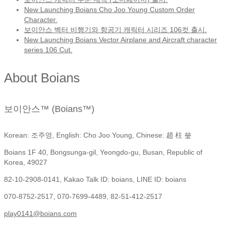
New Launching Boians Cho Joo Young Custom Order
Character.
보이안스 벡터 비행기와 항공기 캐릭터 시리즈 106컷 출시.
New Launching Boians Vector Airplane and Aircraft character
series 106 Cut.
About Boians
보이안스™ (Boians™)
Korean: 조주영, English: Cho Joo Young, Chinese: 趙 柱 瑩
Boians 1F 40, Bongsunga-gil, Yeongdo-gu, Busan, Republic of
Korea, 49027
82-10-2908-0141, Kakao Talk ID: boians, LINE ID: boians
070-8752-2517, 070-7699-4489, 82-51-412-2517
play0141@boians.com