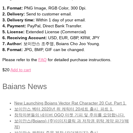
1. Format:
PNG Image, RGB Color, 300 Dpi.
2. Delivery:
Send to customer email.
3. Delivery time:
Within 1 day of your email.
4. Payment:
PayPal, Direct Bank Transfer.
5. License:
Extended License (Commercial)
6. Receiving Account:
USD, EUR, GBP, KRW, JPY
7. Author:
보이안스 조주영, Boians Cho Joo Young.
8. Format:
JPG, BMP, GIF can be changed.
Please refer to the
FAQ
for detailed purchase instructions.
$
20
Add to cart
Baians News
New Launching Boians Vector Rat Character 20 Cut. Part 1.
보이안스 벡터 2020년 쥐 캐릭터 20세트 출시. 파트 1.
창작자분들의 네이버 OGQ 마켓 기피 및 주의를 요망합니다.
보이안스(Boians) (주)이미지클릭 과 저작권 위탁 계약 파기(해
제)
보이안스 캐릭터 주문 제작 (오더페이지) 출시.