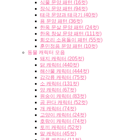
식물 문양 패턴 (16컷)
장식 문양 패턴 (94컷)
태극 문양과 태극기 (40컷)
용 문양 패턴 (36컷)
한옥 문살 문양 패턴 (24컷)
한옥 창살 문양 패턴 (111컷)
회오리 소용돌이 패턴 (55컷)
훈민정음 문양 패턴 (10컷)
동물 캐릭터 모음
돼지 캐릭터 (205컷)
닭 캐릭터 (440컷)
해산물 캐릭터 (444컷)
갑각류 캐릭터 (75컷)
소 캐릭터 (131컷)
양 캐릭터 (67컷)
원숭이 캐릭터 (83컷)
곰 판다 캐릭터 (52컷)
개 캐릭터 (74컷)
고양이 캐릭터 (24컷)
호랑이 캐릭터 (74컷)
토끼 캐릭터 (52컷)
말 캐릭터 (45컷)
공룡 캐릭터 (11컷)