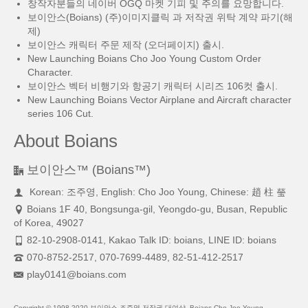
창작자분들의 네이버 OGQ 마켓 기피 및 주의를 요망합니다.
보이안스(Boians) (주)이미지클릭 과 저작권 위탁 계약 파기(해
제)
보이안스 캐릭터 주문 제작 (오더페이지) 출시.
New Launching Boians Cho Joo Young Custom Order
Character.
보이안스 벡터 비행기와 항공기 캐릭터 시리즈 106컷 출시.
New Launching Boians Vector Airplane and Aircraft character
series 106 Cut.
About Boians
보이안스™ (Boians™)
Korean: 조주영, English: Cho Joo Young, Chinese: 趙 柱 瑩
Boians 1F 40, Bongsunga-gil, Yeongdo-gu, Busan, Republic
of Korea, 49027
82-10-2908-0141, Kakao Talk ID: boians, LINE ID: boians
070-8752-2517, 070-7699-4489, 82-51-412-2517
play0141@boians.com
Copyright © 1998-2020 보이안스 조주영 저작권 대여샵, Boians Cho Joo Young