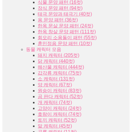
식물 문양 패턴 (16컷)
장식 문양 패턴 (94컷)
태극 문양과 태극기 (40컷)
용 문양 패턴 (36컷)
한옥 문살 문양 패턴 (24컷)
한옥 창살 문양 패턴 (111컷)
회오리 소용돌이 패턴 (55컷)
훈민정음 문양 패턴 (10컷)
동물 캐릭터 모음
돼지 캐릭터 (205컷)
닭 캐릭터 (440컷)
해산물 캐릭터 (444컷)
갑각류 캐릭터 (75컷)
소 캐릭터 (131컷)
양 캐릭터 (67컷)
원숭이 캐릭터 (83컷)
곰 판다 캐릭터 (52컷)
개 캐릭터 (74컷)
고양이 캐릭터 (24컷)
호랑이 캐릭터 (74컷)
토끼 캐릭터 (52컷)
말 캐릭터 (45컷)
공룡 캐릭터 (11컷)