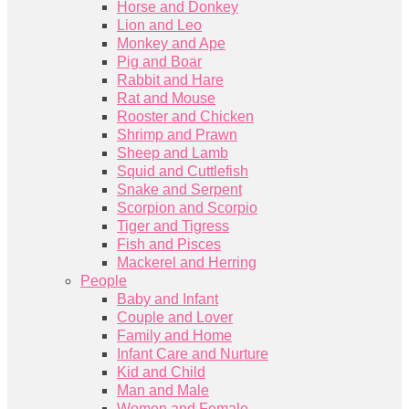
Horse and Donkey
Lion and Leo
Monkey and Ape
Pig and Boar
Rabbit and Hare
Rat and Mouse
Rooster and Chicken
Shrimp and Prawn
Sheep and Lamb
Squid and Cuttlefish
Snake and Serpent
Scorpion and Scorpio
Tiger and Tigress
Fish and Pisces
Mackerel and Herring
People
Baby and Infant
Couple and Lover
Family and Home
Infant Care and Nurture
Kid and Child
Man and Male
Women and Female