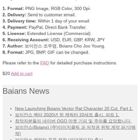
1. Format:
PNG Image, RGB Color, 300 Dpi.
2. Delivery:
Send to customer email.
3. Delivery time:
Within 1 day of your email.
4. Payment:
PayPal, Direct Bank Transfer.
5. License:
Extended License (Commercial)
6. Receiving Account:
USD, EUR, GBP, KRW, JPY
7. Author:
보이안스 조주영, Boians Cho Joo Young.
8. Format:
JPG, BMP, GIF can be changed.
Please refer to the
FAQ
for detailed purchase instructions.
$
20
Add to cart
Baians News
New Launching Boians Vector Rat Character 20 Cut. Part 1.
보이안스 벡터 2020년 쥐 캐릭터 20세트 출시. 파트 1.
창작자분들의 네이버 OGQ 마켓 기피 및 주의를 요망합니다.
보이안스(Boians) (주)이미지클릭 과 저작권 위탁 계약 파기(해
제)
보이안스 캐릭터 주문 제작 (오더페이지) 출시.