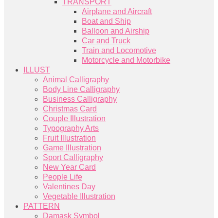
TRANSPORT
Airplane and Aircraft
Boat and Ship
Balloon and Airship
Car and Truck
Train and Locomotive
Motorcycle and Motorbike
ILLUST
Animal Calligraphy
Body Line Calligraphy
Business Calligraphy
Christmas Card
Couple Illustration
Typography Arts
Fruit Illustration
Game Illustration
Sport Calligraphy
New Year Card
People Life
Valentines Day
Vegetable Illustration
PATTERN
Damask Symbol