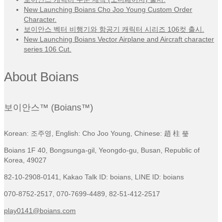
New Launching Boians Cho Joo Young Custom Order
Character.
보이안스 벡터 비행기와 항공기 캐릭터 시리즈 106컷 출시.
New Launching Boians Vector Airplane and Aircraft character
series 106 Cut.
About Boians
보이안스™ (Boians™)
Korean: 조주영, English: Cho Joo Young, Chinese: 趙 柱 瑩
Boians 1F 40, Bongsunga-gil, Yeongdo-gu, Busan, Republic of
Korea, 49027
82-10-2908-0141, Kakao Talk ID: boians, LINE ID: boians
070-8752-2517, 070-7699-4489, 82-51-412-2517
play0141@boians.com