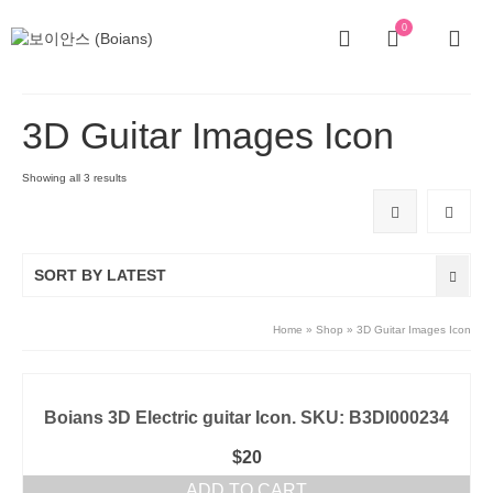
0
3D Guitar Images Icon
Showing all 3 results
SORT BY LATEST
Home
»
Shop
»
3D Guitar Images Icon
Boians 3D Electric guitar Icon. SKU: B3DI000234
$
20
ADD TO CART