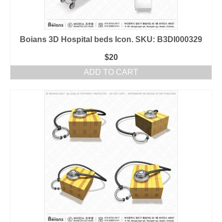
Boians 3D Hospital beds Icon. SKU: B3DI000329
$
20
ADD TO CART