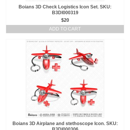
Boians 3D Check Logistics Icon Set. SKU:
B3DI000319
$
20
ADD TO CART
Boians 3D Airplane and stethoscope Icon. SKU:
B3DI000306