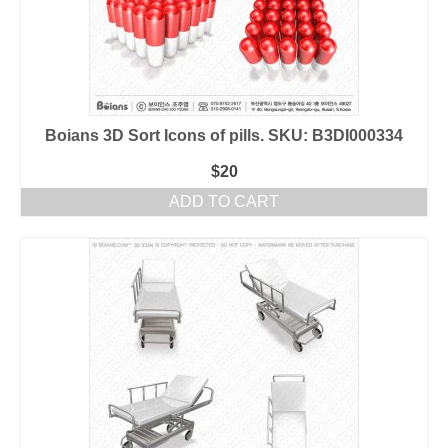
Boians 3D Sort Icons of pills. SKU: B3DI000334
$
20
ADD TO CART