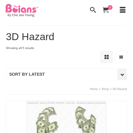
0
3D Hazard
Showing all 5 results
SORT BY LATEST
Home
»
Shop
»
3D Hazard