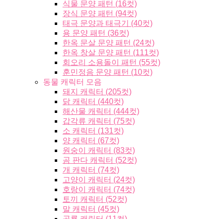
식물 문양 패턴 (16컷)
장식 문양 패턴 (94컷)
태극 문양과 태극기 (40컷)
용 문양 패턴 (36컷)
한옥 문살 문양 패턴 (24컷)
한옥 창살 문양 패턴 (111컷)
회오리 소용돌이 패턴 (55컷)
훈민정음 문양 패턴 (10컷)
동물 캐릭터 모음
돼지 캐릭터 (205컷)
닭 캐릭터 (440컷)
해산물 캐릭터 (444컷)
갑각류 캐릭터 (75컷)
소 캐릭터 (131컷)
양 캐릭터 (67컷)
원숭이 캐릭터 (83컷)
곰 판다 캐릭터 (52컷)
개 캐릭터 (74컷)
고양이 캐릭터 (24컷)
호랑이 캐릭터 (74컷)
토끼 캐릭터 (52컷)
말 캐릭터 (45컷)
공룡 캐릭터 (11컷)