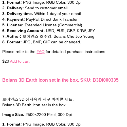
1. Format:
PNG Image, RGB Color, 300 Dpi.
2. Delivery:
Send to customer email.
3. Delivery time:
Within 1 day of your email.
4. Payment:
PayPal, Direct Bank Transfer.
5. License:
Extended License (Commercial)
6. Receiving Account:
USD, EUR, GBP, KRW, JPY
7. Author:
보이안스 조주영, Boians Cho Joo Young.
8. Format:
JPG, BMP, GIF can be changed.
Please refer to the
FAQ
for detailed purchase instructions.
$
20
Add to cart
Boians 3D Earth Icon set in the box. SKU: B3DI000335
보이안스 3D 상자속의 지구 아이콘 세트.
Boians 3D Earth Icon set in the box.
Image Size:
2500×2200 Pixel, 300 Dpi
1. Format:
PNG Image, RGB Color, 300 Dpi.