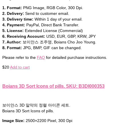
1. Format:
PNG Image, RGB Color, 300 Dpi.
2. Delivery:
Send to customer email.
3. Delivery time:
Within 1 day of your email.
4. Payment:
PayPal, Direct Bank Transfer.
5. License:
Extended License (Commercial)
6. Receiving Account:
USD, EUR, GBP, KRW, JPY
7. Author:
보이안스 조주영, Boians Cho Joo Young.
8. Format:
JPG, BMP, GIF can be changed.
Please refer to the
FAQ
for detailed purchase instructions.
$
20
Add to cart
Boians 3D Sort Icons of pills. SKU: B3DI000353
보이안스 3D 알약의 정렬 아이콘 세트.
Boians 3D Sort Icons of pills.
Image Size:
2500×2200 Pixel, 300 Dpi