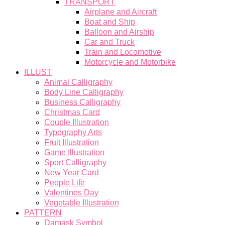
TRANSPORT
Airplane and Aircraft
Boat and Ship
Balloon and Airship
Car and Truck
Train and Locomotive
Motorcycle and Motorbike
ILLUST
Animal Calligraphy
Body Line Calligraphy
Business Calligraphy
Christmas Card
Couple Illustration
Typography Arts
Fruit Illustration
Game Illustration
Sport Calligraphy
New Year Card
People Life
Valentines Day
Vegetable Illustration
PATTERN
Damask Symbol