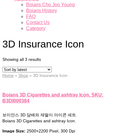
Boians Cho Joo Young
Boians History
FAQ
Contact Us
Category
3D Insurance Icon
Showing all 3 results
Home
»
Shop
»
3D Insurance Icon
Boians 3D Cigarettes and ashtray Icon. SKU:
B3DI000384
보이안스 3D 담배와 재떨이 아이콘 세트.
Boians 3D Cigarettes and ashtray Icon.
Image Size:
2500×2200 Pixel, 300 Dpi