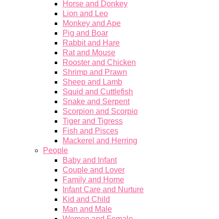
Horse and Donkey
Lion and Leo
Monkey and Ape
Pig and Boar
Rabbit and Hare
Rat and Mouse
Rooster and Chicken
Shrimp and Prawn
Sheep and Lamb
Squid and Cuttlefish
Snake and Serpent
Scorpion and Scorpio
Tiger and Tigress
Fish and Pisces
Mackerel and Herring
People
Baby and Infant
Couple and Lover
Family and Home
Infant Care and Nurture
Kid and Child
Man and Male
Women and Female