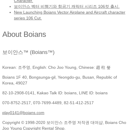
Character.
보이안스 벡터 비행기와 항공기 캐릭터 시리즈 106컷 출시.
New Launching Boians Vector Airplane and Aircraft character
series 106 Cut.
About Boians
보이안스™ (Boians™)
Korean: 조주영, English: Cho Joo Young, Chinese: 趙 柱 瑩
Boians 1F 40, Bongsunga-gil, Yeongdo-gu, Busan, Republic of
Korea, 49027
82-10-2908-0141, Kakao Talk ID: boians, LINE ID: boians
070-8752-2517, 070-7699-4489, 82-51-412-2517
play0141@boians.com
Copyright © 1998-2020 보이안스 조주영 저작권 대여샵, Boians Cho
Joo Young Copyright Rental Shop.