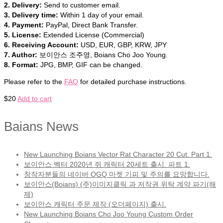
2. Delivery:
Send to customer email.
3. Delivery time:
Within 1 day of your email.
4. Payment:
PayPal, Direct Bank Transfer.
5. License:
Extended License (Commercial)
6. Receiving Account:
USD, EUR, GBP, KRW, JPY
7. Author:
보이안스 조주영, Boians Cho Joo Young.
8. Format:
JPG, BMP, GIF can be changed.
Please refer to the
FAQ
for detailed purchase instructions.
$
20
Add to cart
Baians News
New Launching Boians Vector Rat Character 20 Cut. Part 1.
보이안스 벡터 2020년 쥐 캐릭터 20세트 출시. 파트 1.
창작자분들의 네이버 OGQ 마켓 기피 및 주의를 요망합니다.
보이안스(Boians) (주)이미지클릭 과 저작권 위탁 계약 파기(해
제)
보이안스 캐릭터 주문 제작 (오더페이지) 출시.
New Launching Boians Cho Joo Young Custom Order