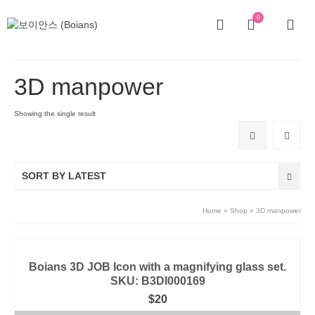
0
3D manpower
Showing the single result
SORT BY LATEST
Home
»
Shop
»
3D manpower
Boians 3D JOB Icon with a magnifying glass set.
SKU: B3DI000169
$
20