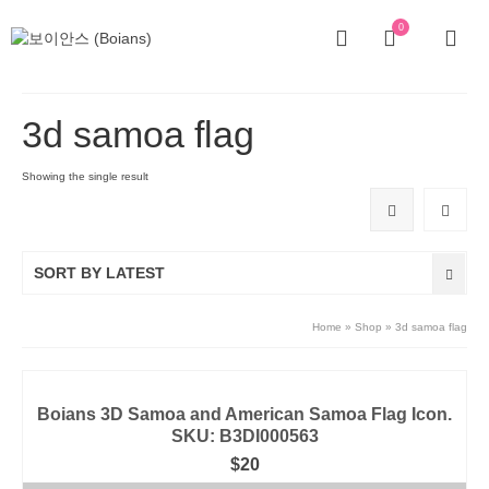
0
3d samoa flag
Showing the single result
SORT BY LATEST
Home
»
Shop
»
3d samoa flag
Boians 3D Samoa and American Samoa Flag Icon.
SKU: B3DI000563
$
20