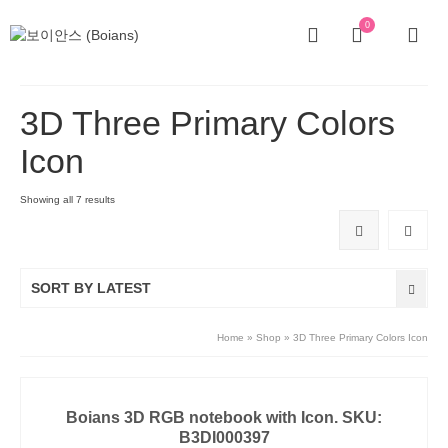
0
3D Three Primary Colors
Icon
Showing all 7 results
SORT BY LATEST
Home
»
Shop
»
3D Three Primary Colors Icon
Boians 3D RGB notebook with Icon. SKU:
B3DI000397