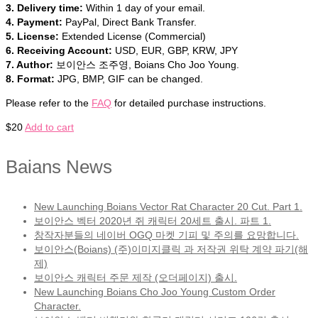
3. Delivery time:
Within 1 day of your email.
4. Payment:
PayPal, Direct Bank Transfer.
5. License:
Extended License (Commercial)
6. Receiving Account:
USD, EUR, GBP, KRW, JPY
7. Author:
보이안스 조주영, Boians Cho Joo Young.
8. Format:
JPG, BMP, GIF can be changed.
Please refer to the
FAQ
for detailed purchase instructions.
$
20
Add to cart
Baians News
New Launching Boians Vector Rat Character 20 Cut. Part 1.
보이안스 벡터 2020년 쥐 캐릭터 20세트 출시. 파트 1.
창작자분들의 네이버 OGQ 마켓 기피 및 주의를 요망합니다.
보이안스(Boians) (주)이미지클릭 과 저작권 위탁 계약 파기(해
제)
보이안스 캐릭터 주문 제작 (오더페이지) 출시.
New Launching Boians Cho Joo Young Custom Order
Character.