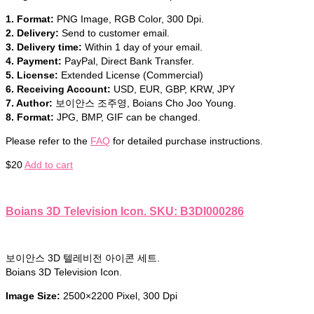
1. Format:
PNG Image, RGB Color, 300 Dpi.
2. Delivery:
Send to customer email.
3. Delivery time:
Within 1 day of your email.
4. Payment:
PayPal, Direct Bank Transfer.
5. License:
Extended License (Commercial)
6. Receiving Account:
USD, EUR, GBP, KRW, JPY
7. Author:
보이안스 조주영, Boians Cho Joo Young.
8. Format:
JPG, BMP, GIF can be changed.
Please refer to the
FAQ
for detailed purchase instructions.
$
20
Add to cart
Boians 3D Television Icon. SKU: B3DI000286
보이안스 3D 텔레비전 아이콘 세트.
Boians 3D Television Icon.
Image Size:
2500×2200 Pixel, 300 Dpi