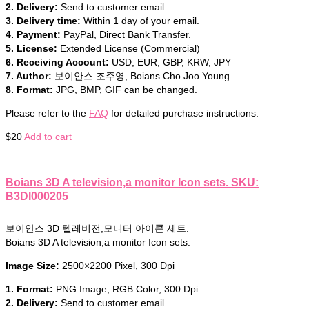
2. Delivery:
Send to customer email.
3. Delivery time:
Within 1 day of your email.
4. Payment:
PayPal, Direct Bank Transfer.
5. License:
Extended License (Commercial)
6. Receiving Account:
USD, EUR, GBP, KRW, JPY
7. Author:
보이안스 조주영, Boians Cho Joo Young.
8. Format:
JPG, BMP, GIF can be changed.
Please refer to the
FAQ
for detailed purchase instructions.
$
20
Add to cart
Boians 3D A television,a monitor Icon sets. SKU:
B3DI000205
보이안스 3D 텔레비전,모니터 아이콘 세트.
Boians 3D A television,a monitor Icon sets.
Image Size:
2500×2200 Pixel, 300 Dpi
1. Format:
PNG Image, RGB Color, 300 Dpi.
2. Delivery:
Send to customer email.