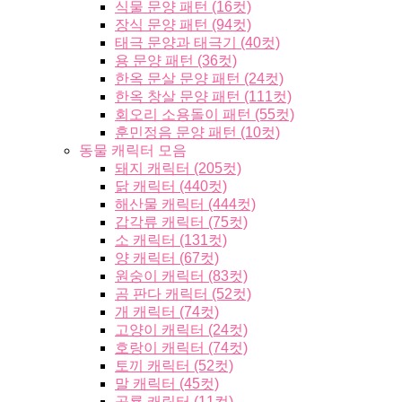
식물 문양 패턴 (16컷)
장식 문양 패턴 (94컷)
태극 문양과 태극기 (40컷)
용 문양 패턴 (36컷)
한옥 문살 문양 패턴 (24컷)
한옥 창살 문양 패턴 (111컷)
회오리 소용돌이 패턴 (55컷)
훈민정음 문양 패턴 (10컷)
동물 캐릭터 모음
돼지 캐릭터 (205컷)
닭 캐릭터 (440컷)
해산물 캐릭터 (444컷)
갑각류 캐릭터 (75컷)
소 캐릭터 (131컷)
양 캐릭터 (67컷)
원숭이 캐릭터 (83컷)
곰 판다 캐릭터 (52컷)
개 캐릭터 (74컷)
고양이 캐릭터 (24컷)
호랑이 캐릭터 (74컷)
토끼 캐릭터 (52컷)
말 캐릭터 (45컷)
공룡 캐릭터 (11컷)