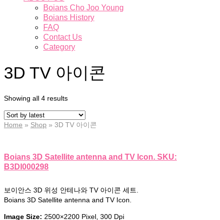
Boians Cho Joo Young
Boians History
FAQ
Contact Us
Category
3D TV 아이콘
Showing all 4 results
Home
»
Shop
»
3D TV 아이콘
Boians 3D Satellite antenna and TV Icon. SKU:
B3DI000298
보이안스 3D 위성 안테나와 TV 아이콘 세트.
Boians 3D Satellite antenna and TV Icon.
Image Size:
2500×2200 Pixel, 300 Dpi