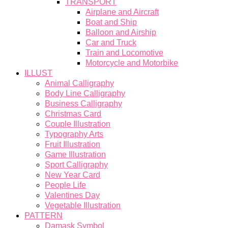
TRANSPORT
Airplane and Aircraft
Boat and Ship
Balloon and Airship
Car and Truck
Train and Locomotive
Motorcycle and Motorbike
ILLUST
Animal Calligraphy
Body Line Calligraphy
Business Calligraphy
Christmas Card
Couple Illustration
Typography Arts
Fruit Illustration
Game Illustration
Sport Calligraphy
New Year Card
People Life
Valentines Day
Vegetable Illustration
PATTERN
Damask Symbol