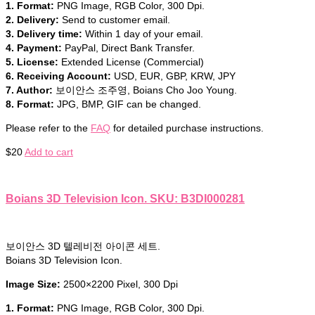
1. Format:
PNG Image, RGB Color, 300 Dpi.
2. Delivery:
Send to customer email.
3. Delivery time:
Within 1 day of your email.
4. Payment:
PayPal, Direct Bank Transfer.
5. License:
Extended License (Commercial)
6. Receiving Account:
USD, EUR, GBP, KRW, JPY
7. Author:
보이안스 조주영, Boians Cho Joo Young.
8. Format:
JPG, BMP, GIF can be changed.
Please refer to the
FAQ
for detailed purchase instructions.
$
20
Add to cart
Boians 3D Television Icon. SKU: B3DI000281
보이안스 3D 텔레비전 아이콘 세트.
Boians 3D Television Icon.
Image Size:
2500×2200 Pixel, 300 Dpi
1. Format:
PNG Image, RGB Color, 300 Dpi.