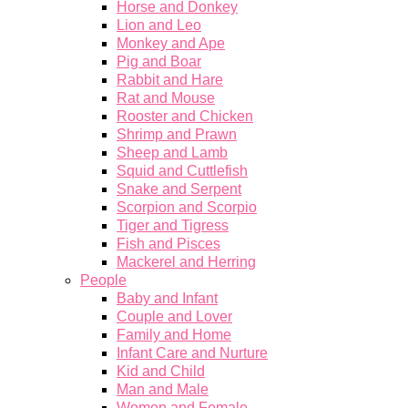
Horse and Donkey
Lion and Leo
Monkey and Ape
Pig and Boar
Rabbit and Hare
Rat and Mouse
Rooster and Chicken
Shrimp and Prawn
Sheep and Lamb
Squid and Cuttlefish
Snake and Serpent
Scorpion and Scorpio
Tiger and Tigress
Fish and Pisces
Mackerel and Herring
People
Baby and Infant
Couple and Lover
Family and Home
Infant Care and Nurture
Kid and Child
Man and Male
Women and Female