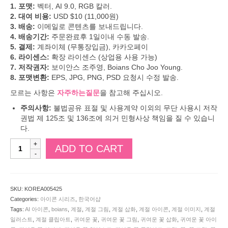
1. 포맷:
벡터, AI 9.0, RGB 칼러.
2. 대여 비용:
USD $10 (11,000원)
3. 배송:
이메일로 콘텐츠를 보내드립니다.
4. 배송기간:
주문완료후 1일이내 수동 발송.
5. 결제:
계좌이체 (무통장입금), 카카오페이
6. 라이센스:
확장 라이센스 (상업용 사용 가능)
7. 저작권자:
보이안스 조주영, Boians Cho Joo Young.
8. 포맷변환:
EPS, JPG, PNG, PSD 요청시 수정 발송.
모르는 사항은
자주하는질문
을 참고해 주십시오.
주의사항:
불법공유 표절 및 사용계약 이외의 무단 사용시 저작
권법 제 125조 및 136조에 의거 민형사상 책임을 질 수 있습니
다.
보
ADD TO CART
이
안
스
벡
SKU:
KOREA005425
터
Categories:
아이콘 시리즈
,
한국어샵
귀
Tags:
AI 아이콘
,
boians
,
계절
,
계절 그림
,
계절 삽화
,
계절 아이콘
,
계절 이미지
,
계절
여
일러스트
,
계절 클립아트
,
귀여운 꽃
,
귀여운 꽃 그림
,
귀여운 꽃 삽화
,
귀여운 꽃 아이
운