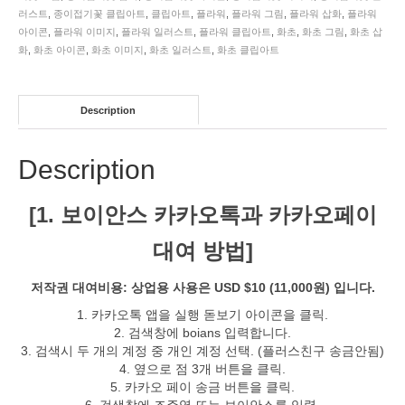
러스트
,
종이접기꽃 클립아트
,
클립아트
,
플라워
,
플라워 그림
,
플라워 삽화
,
플라워
아이콘
,
플라워 이미지
,
플라워 일러스트
,
플라워 클립아트
,
화초
,
화초 그림
,
화초 삽
화
,
화초 아이콘
,
화초 이미지
,
화초 일러스트
,
화초 클립아트
Description
Description
[1. 보이안스 카카오톡과 카카오페이
대여 방법]
저작권 대여비용: 상업용 사용은 USD $10 (11,000원) 입니다.
1. 카카오톡 앱을 실행 돋보기 아이콘을 클릭.
2. 검색창에 boians 입력합니다.
3. 검색시 두 개의 계정 중 개인 계정 선택. (플러스친구 송금안됨)
4. 옆으로 점 3개 버튼을 클릭.
5. 카카오 페이 송금 버튼을 클릭.