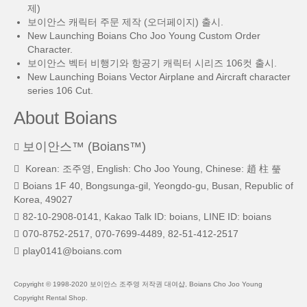
제)
보이안스 캐릭터 주문 제작 (오더페이지) 출시.
New Launching Boians Cho Joo Young Custom Order
Character.
보이안스 벡터 비행기와 항공기 캐릭터 시리즈 106컷 출시.
New Launching Boians Vector Airplane and Aircraft character
series 106 Cut.
About Boians
보이안스™ (Boians™)
Korean: 조주영, English: Cho Joo Young, Chinese: 趙 柱 瑩
Boians 1F 40, Bongsunga-gil, Yeongdo-gu, Busan, Republic of
Korea, 49027
82-10-2908-0141, Kakao Talk ID: boians, LINE ID: boians
070-8752-2517, 070-7699-4489, 82-51-412-2517
play0141@boians.com
Copyright © 1998-2020 보이안스 조주영 저작권 대여샵, Boians Cho Joo Young
Copyright Rental Shop.