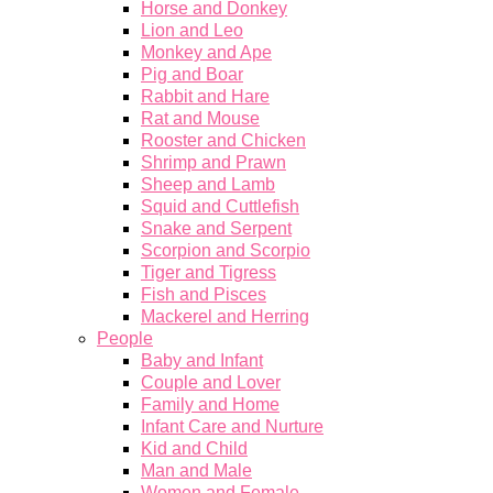
Horse and Donkey
Lion and Leo
Monkey and Ape
Pig and Boar
Rabbit and Hare
Rat and Mouse
Rooster and Chicken
Shrimp and Prawn
Sheep and Lamb
Squid and Cuttlefish
Snake and Serpent
Scorpion and Scorpio
Tiger and Tigress
Fish and Pisces
Mackerel and Herring
People
Baby and Infant
Couple and Lover
Family and Home
Infant Care and Nurture
Kid and Child
Man and Male
Women and Female