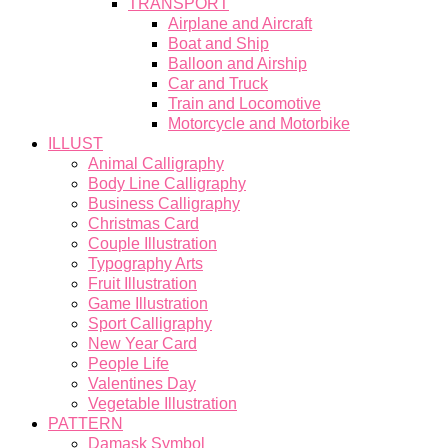
TRANSPORT
Airplane and Aircraft
Boat and Ship
Balloon and Airship
Car and Truck
Train and Locomotive
Motorcycle and Motorbike
ILLUST
Animal Calligraphy
Body Line Calligraphy
Business Calligraphy
Christmas Card
Couple Illustration
Typography Arts
Fruit Illustration
Game Illustration
Sport Calligraphy
New Year Card
People Life
Valentines Day
Vegetable Illustration
PATTERN
Damask Symbol