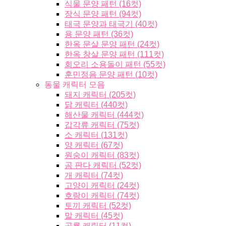
식물 문양 패턴 (16컷)
장식 문양 패턴 (94컷)
태극 문양과 태극기 (40컷)
용 문양 패턴 (36컷)
한옥 문살 문양 패턴 (24컷)
한옥 창살 문양 패턴 (111컷)
회오리 소용돌이 패턴 (55컷)
훈민정음 문양 패턴 (10컷)
동물 캐릭터 모음
돼지 캐릭터 (205컷)
닭 캐릭터 (440컷)
해산물 캐릭터 (444컷)
갑각류 캐릭터 (75컷)
소 캐릭터 (131컷)
양 캐릭터 (67컷)
원숭이 캐릭터 (83컷)
곰 판다 캐릭터 (52컷)
개 캐릭터 (74컷)
고양이 캐릭터 (24컷)
호랑이 캐릭터 (74컷)
토끼 캐릭터 (52컷)
말 캐릭터 (45컷)
공룡 캐릭터 (11컷)