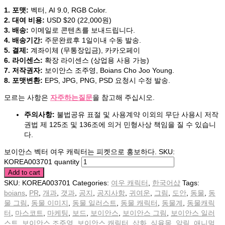
1. 포맷:
벡터, AI 9.0, RGB Color.
2. 대여 비용:
USD $20 (22,000원)
3. 배송:
이메일로 콘텐츠를 보내드립니다.
4. 배송기간:
주문완료후 1일이내 수동 발송.
5. 결제:
계좌이체 (무통장입금), 카카오페이
6. 라이센스:
확장 라이센스 (상업용 사용 가능)
7. 저작권자:
보이안스 조주영, Boians Cho Joo Young.
8. 포맷변환:
EPS, JPG, PNG, PSD 요청시 수정 발송.
모르는 사항은
자주하는질문
을 참고해 주십시오.
주의사항:
불법공유 표절 및 사용계약 이외의 무단 사용시 저작
권법 제 125조 및 136조에 의거 민형사상 책임을 질 수 있습니
다.
보이안스 벡터 여우 캐릭터는 피켓으로 홍보하다. SKU:
KOREA003701 quantity
Add to cart
SKU:
KOREA003701
Categories:
여우 캐릭터
,
한국어샵
Tags:
boians
,
PR
,
개과
,
갯과
,
공지
,
공지사항
,
귀여운
,
그림
,
도안
,
동물
,
동
물 그림
,
동물 이미지
,
동물 일러스트
,
동물 캐릭터
,
동물계
,
동물캐릭
터
,
마스코트
,
마케팅
,
보드
,
보이안스
,
보이안스 그림
,
보이안스 일러
스트
,
보이안스 조주영
,
보이안스 캐릭터
,
삽화
,
식육목
,
알림
,
애니멀
,