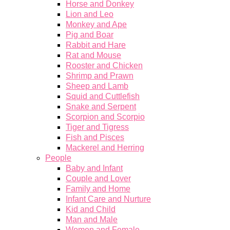
Horse and Donkey
Lion and Leo
Monkey and Ape
Pig and Boar
Rabbit and Hare
Rat and Mouse
Rooster and Chicken
Shrimp and Prawn
Sheep and Lamb
Squid and Cuttlefish
Snake and Serpent
Scorpion and Scorpio
Tiger and Tigress
Fish and Pisces
Mackerel and Herring
People
Baby and Infant
Couple and Lover
Family and Home
Infant Care and Nurture
Kid and Child
Man and Male
Women and Female