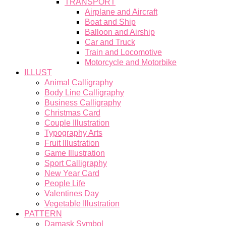
TRANSPORT
Airplane and Aircraft
Boat and Ship
Balloon and Airship
Car and Truck
Train and Locomotive
Motorcycle and Motorbike
ILLUST
Animal Calligraphy
Body Line Calligraphy
Business Calligraphy
Christmas Card
Couple Illustration
Typography Arts
Fruit Illustration
Game Illustration
Sport Calligraphy
New Year Card
People Life
Valentines Day
Vegetable Illustration
PATTERN
Damask Symbol