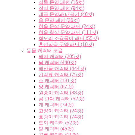
식물 문양 패턴 (16컷)
장식 문양 패턴 (94컷)
태극 문양과 태극기 (40컷)
용 문양 패턴 (36컷)
한옥 문살 문양 패턴 (24컷)
한옥 창살 문양 패턴 (111컷)
회오리 소용돌이 패턴 (55컷)
훈민정음 문양 패턴 (10컷)
동물 캐릭터 모음
돼지 캐릭터 (205컷)
닭 캐릭터 (440컷)
해산물 캐릭터 (444컷)
갑각류 캐릭터 (75컷)
소 캐릭터 (131컷)
양 캐릭터 (67컷)
원숭이 캐릭터 (83컷)
곰 판다 캐릭터 (52컷)
개 캐릭터 (74컷)
고양이 캐릭터 (24컷)
호랑이 캐릭터 (74컷)
토끼 캐릭터 (52컷)
말 캐릭터 (45컷)
공룡 캐릭터 (11컷)