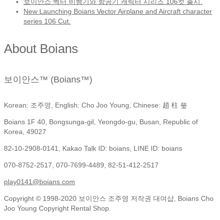
보이안스 벡터 비행기와 항공기 캐릭터 시리즈 106컷 출시.
New Launching Boians Vector Airplane and Aircraft character
series 106 Cut.
About Boians
보이안스™ (Boians™)
Korean: 조주영, English: Cho Joo Young, Chinese: 趙 柱 瑩
Boians 1F 40, Bongsunga-gil, Yeongdo-gu, Busan, Republic of
Korea, 49027
82-10-2908-0141, Kakao Talk ID: boians, LINE ID: boians
070-8752-2517, 070-7699-4489, 82-51-412-2517
play0141@boians.com
Copyright © 1998-2020 보이안스 조주영 저작권 대여샵, Boians Cho
Joo Young Copyright Rental Shop.