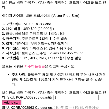
보이안스 벡터 한국 대나무와 죽순 캐릭터는 포크와 나이프를 들고 있
다.
이미지 사이즈:
벡터 프리사이즈 (Vector Free Size)
1. 포맷:
벡터, AI 9.0, RGB Color.
2. 대여 비용:
USD $20 (22,000원)
3. 배송:
이메일로 콘텐츠를 보내드립니다.
4. 배송기간:
주문완료후 1일이내 수동 발송.
5. 결제:
계좌이체 (무통장입금), 카카오페이
6. 라이센스:
확장 라이센스 (상업용 사용 가능)
7. 저작권자:
보이안스 조주영, Boians Cho Joo Young.
8. 포맷변환:
EPS, JPG, PNG, PSD 요청시 수정 발송.
모르는 사항은
자주하는질문
을 참고해 주십시오.
주의사항:
불법공유 표절 및 사용계약 이외의 무단 사용시 저작
권법 제 125조 및 136조에 의거 민형사상 책임을 질 수 있습니
다.
보이안스 벡터 한국 대나무와 죽순 캐릭터는 포크와 나이프를 들고 있
다. SKU: KOREA002963 quantity
Add to cart
SKU:
KOREA002963
Categories:
대나무 죽순 캐릭터
,
한국어샵