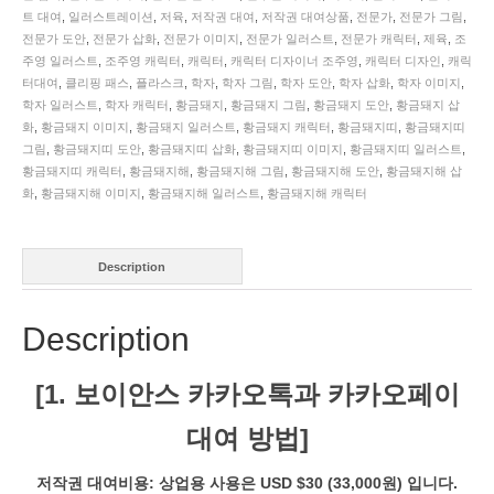
스
트 대여
,
일러스트레이션
,
저육
,
저작권 대여
,
저작권 대여상품
,
전문가
,
전문가 그림
,
트.
전문가 도안
,
전문가 삽화
,
전문가 이미지
,
전문가 일러스트
,
전문가 캐릭터
,
제육
,
조
SKU:
주영 일러스트
,
조주영 캐릭터
,
캐릭터
,
캐릭터 디자이너 조주영
,
캐릭터 디자인
,
캐릭
KOREA005366
터대여
,
클리핑 패스
,
플라스크
,
학자
,
학자 그림
,
학자 도안
,
학자 삽화
,
학자 이미지
,
quantity
학자 일러스트
,
학자 캐릭터
,
황금돼지
,
황금돼지 그림
,
황금돼지 도안
,
황금돼지 삽
화
,
황금돼지 이미지
,
황금돼지 일러스트
,
황금돼지 캐릭터
,
황금돼지띠
,
황금돼지띠
그림
,
황금돼지띠 도안
,
황금돼지띠 삽화
,
황금돼지띠 이미지
,
황금돼지띠 일러스트
,
황금돼지띠 캐릭터
,
황금돼지해
,
황금돼지해 그림
,
황금돼지해 도안
,
황금돼지해 삽
화
,
황금돼지해 이미지
,
황금돼지해 일러스트
,
황금돼지해 캐릭터
Description
Description
[1. 보이안스 카카오톡과 카카오페이
대여 방법]
저작권 대여비용: 상업용 사용은 USD $30 (33,000원) 입니다.