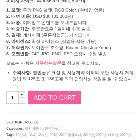
이미지 사이즈:
4400×6200 Pixel, 600 Dpi
1. 포맷:
투명 PNG 포맷, RGB Color. (흰배경 없음)
2. 대여 비용:
USD $30 (33,000원)
3. 배송:
이메일로 콘텐츠를 보내드립니다.
4. 배송기간:
주문완료후 1일이내 수동 발송.
5. 결제:
계좌이체 (무통장입금), 카카오페이
6. 라이센스:
확장 라이센스 (상업용 사용 가능)
7. 저작권자:
보이안스 조주영, Boians Cho Joo Young.
8. 포맷변환:
GIF, JPG, PNG, PSD 요청시 수정 발송.
모르는 사항은
자주하는질문
을 참고해 주십시오.
주의사항:
불법공유 표절 및 사용계약 이외의 무단 사용시 저작
권법 제 125조 및 136조에 의거 민형사상 책임을 질 수 있습니
다.
보
ADD TO CART
이
안
스
3D
SKU:
KOREA005366
실
Categories:
돼지 캐릭터
,
한국어샵
험
Tags:
12간지
,
12지
,
12지신
,
2019
,
2019 황금돼지
,
2019년
,
2019년 기해년
,
2019년
실