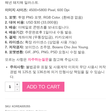
해년 돼지해 일러스트.
이미지 사이즈:
4500×5800 Pixel, 600 Dpi
1. 포맷:
투명 PNG 포맷, RGB Color. (흰배경 없음)
2. 대여 비용:
USD $30 (33,000원)
3. 배송:
이메일로 콘텐츠를 보내드립니다.
4. 배송기간:
주문완료후 1일이내 수동 발송.
5. 결제:
계좌이체 (무통장입금), 카카오페이
6. 라이센스:
확장 라이센스 (상업용 사용 가능)
7. 저작권자:
보이안스 조주영, Boians Cho Joo Young.
8. 포맷변환:
GIF, JPG, PNG, PSD 요청시 수정 발송.
모르는 사항은
자주하는질문
을 참고해 주십시오.
주의사항:
불법공유 표절 및 사용계약 이외의 무단 사용시 저작
권법 제 125조 및 136조에 의거 민형사상 책임을 질 수 있습니
다.
보
ADD TO CART
이
안
스
3D
SKU:
KOREA005355
총