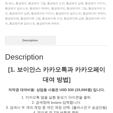
돼
핑 패스
,
황금돼지
,
황금돼지 그림
,
황금돼지 도안
,
황금돼지 삽화
,
황금돼지 이미지
,
지
황금돼지 일러스트
,
황금돼지 캐릭터
,
황금돼지띠
,
황금돼지띠 그림
,
황금돼지띠 도
해
안
,
황금돼지띠 삽화
,
황금돼지띠 이미지
,
황금돼지띠 일러스트
,
황금돼지띠 캐릭터
,
일
황금돼지해
,
황금돼지해 그림
,
황금돼지해 도안
,
황금돼지해 삽화
,
황금돼지해 이미
러
지
,
황금돼지해 일러스트
,
황금돼지해 캐릭터
스
트.
SKU:
Description
KOREA005355
quantity
Description
[1. 보이안스 카카오톡과 카카오페이
대여 방법]
저작권 대여비용: 상업용 사용은 USD $30 (33,000원) 입니다.
1. 카카오톡 앱을 실행 돋보기 아이콘을 클릭.
2. 검색창에 boians 입력합니다.
3. 검색시 두 개의 계정 중 개인 계정 선택. (플러스친구 송금안됨)
4. 옆으로 점 3개 버튼을 클릭.