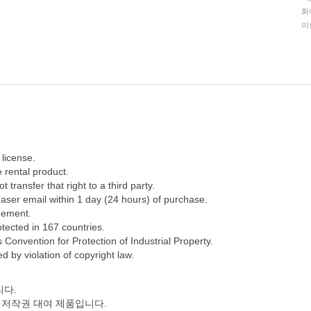
화
이
license.
 rental product.
 transfer that right to a third party.
aser email within 1 day (24 hours) of purchase.
eement.
tected in 167 countries.
Convention for Protection of Industrial Property.
 by violation of copyright law.
니다.
 저작권 대여 제품입니다.