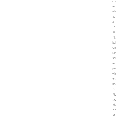
ch
S
ma
B
wh
q
3d
3
모
트
이
bo
Ch
ren
sq
ma
pe
wh
ch
pe
스
터
스
러
주
여