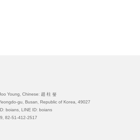
Joo Young, Chinese: 趙 柱 瑩
Yeongdo-gu, Busan, Republic of Korea, 49027
D: boians, LINE ID: boians
9, 82-51-412-2517