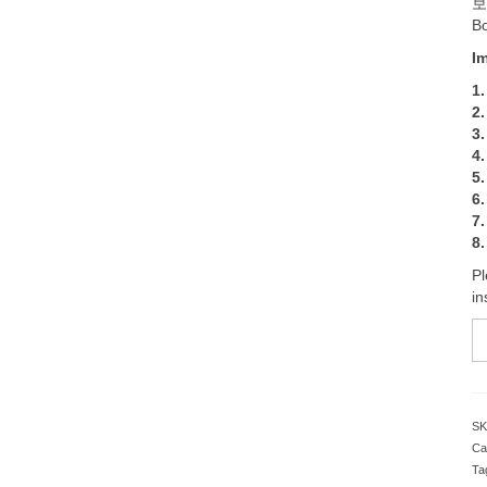
보
Bo
I
1.
2.
3.
4
5.
6
7.
8.
Pl
in
B
3
W
P
C
SK
is
Ca
fi
Ta
g