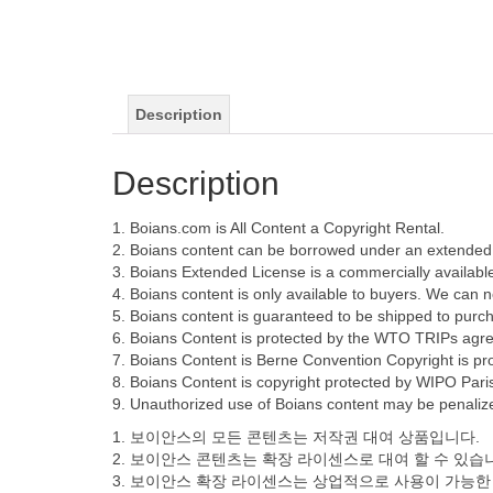
Description
Description
1. Boians.com is All Content a Copyright Rental.
2. Boians content can be borrowed under an extended 
3. Boians Extended License is a commercially available
4. Boians content is only available to buyers. We can not
5. Boians content is guaranteed to be shipped to purch
6. Boians Content is protected by the WTO TRIPs agr
7. Boians Content is Berne Convention Copyright is pro
8. Boians Content is copyright protected by WIPO Paris 
9. Unauthorized use of Boians content may be penalized
1. 보이안스의 모든 콘텐츠는 저작권 대여 상품입니다.
2. 보이안스 콘텐츠는 확장 라이센스로 대여 할 수 있습
3. 보이안스 확장 라이센스는 상업적으로 사용이 가능한