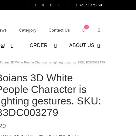
Your Cart
-
$
0
0
ews
Category
Contact Us
어샵
ORDER
ABOUT US
Boians 3D White People Character is fighting gestures. SKU: B3DC003279
Boians 3D White
People Character is
fighting gestures. SKU:
B3DC003279
20