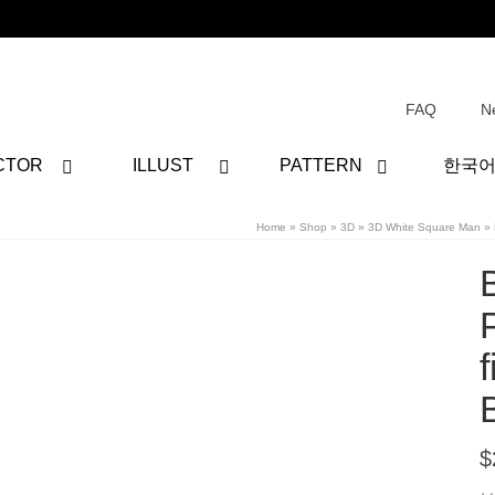
FAQ
N
CTOR
ILLUST
PATTERN
한국
Home
»
Shop
»
3D
»
3D White Square Man
»
$