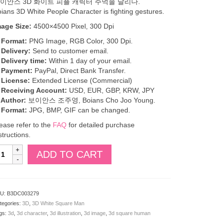
이안스 3D 화이트 피플 캐릭터 주먹을 날리다.
ians 3D White People Character is fighting gestures.
mage Size:
4500×4500 Pixel, 300 Dpi
 Format:
PNG Image, RGB Color, 300 Dpi.
 Delivery:
Send to customer email.
 Delivery time:
Within 1 day of your email.
. Payment:
PayPal, Direct Bank Transfer.
 License:
Extended License (Commercial)
. Receiving Account:
USD, EUR, GBP, KRW, JPY
 Author:
보이안스 조주영, Boians Cho Joo Young.
 Format:
JPG, BMP, GIF can be changed.
ease refer to the
FAQ
for detailed purchase
structions.
oians
ADD TO CART
D
hite
eople
haracter
U:
B3DC003279
tegories:
3D
,
3D White Square Man
ghting
gs:
3d
,
3d character
,
3d illustration
,
3d image
,
3d square human
estures.