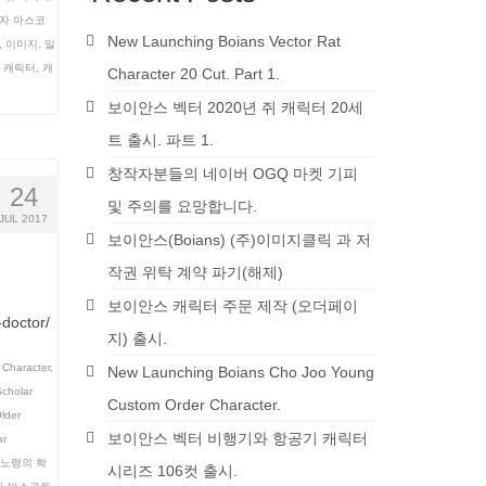
자 마스코
New Launching Boians Vector Rat
,
이미지
,
일
 캐릭터
,
캐
Character 20 Cut. Part 1.
보이안스 벡터 2020년 쥐 캐릭터 20세
트 출시. 파트 1.
창작자분들의 네이버 OGQ 마켓 기피
24
및 주의를 요망합니다.
JUL 2017
보이안스(Boians) (주)이미지클릭 과 저
작권 위탁 계약 파기(해제)
보이안스 캐릭터 주문 제작 (오더페이
doctor/
지) 출시.
 Character
,
New Launching Boians Cho Joo Young
cholar
Custom Order Character.
lder
보이안스 벡터 비행기와 항공기 캐릭터
ar
 노령의 학
시리즈 106컷 출시.