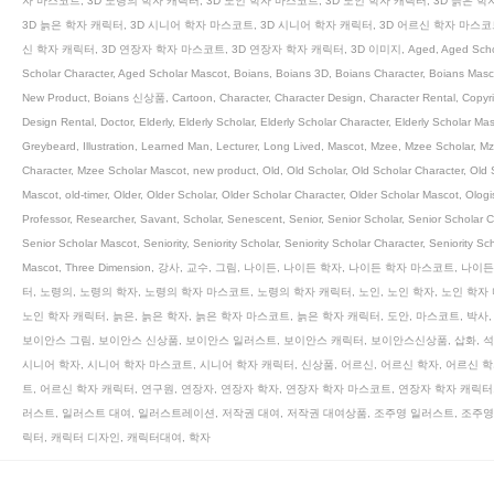
자 마스코트
,
3D 노령의 학자 캐릭터
,
3D 노인 학자 마스코트
,
3D 노인 학자 캐릭터
,
3D 늙은 학
3D 늙은 학자 캐릭터
,
3D 시니어 학자 마스코트
,
3D 시니어 학자 캐릭터
,
3D 어르신 학자 마스코
신 학자 캐릭터
,
3D 연장자 학자 마스코트
,
3D 연장자 학자 캐릭터
,
3D 이미지
,
Aged
,
Aged Scho
Scholar Character
,
Aged Scholar Mascot
,
Boians
,
Boians 3D
,
Boians Character
,
Boians Masc
New Product
,
Boians 신상품
,
Cartoon
,
Character
,
Character Design
,
Character Rental
,
Copyri
Design Rental
,
Doctor
,
Elderly
,
Elderly Scholar
,
Elderly Scholar Character
,
Elderly Scholar Ma
Greybeard
,
Illustration
,
Learned Man
,
Lecturer
,
Long Lived
,
Mascot
,
Mzee
,
Mzee Scholar
,
Mz
Character
,
Mzee Scholar Mascot
,
new product
,
Old
,
Old Scholar
,
Old Scholar Character
,
Old 
Mascot
,
old-timer
,
Older
,
Older Scholar
,
Older Scholar Character
,
Older Scholar Mascot
,
Ologi
Professor
,
Researcher
,
Savant
,
Scholar
,
Senescent
,
Senior
,
Senior Scholar
,
Senior Scholar C
Senior Scholar Mascot
,
Seniority
,
Seniority Scholar
,
Seniority Scholar Character
,
Seniority Sc
Mascot
,
Three Dimension
,
강사
,
교수
,
그림
,
나이든
,
나이든 학자
,
나이든 학자 마스코트
,
나이든
터
,
노령의
,
노령의 학자
,
노령의 학자 마스코트
,
노령의 학자 캐릭터
,
노인
,
노인 학자
,
노인 학자
노인 학자 캐릭터
,
늙은
,
늙은 학자
,
늙은 학자 마스코트
,
늙은 학자 캐릭터
,
도안
,
마스코트
,
박사
보이안스 그림
,
보이안스 신상품
,
보이안스 일러스트
,
보이안스 캐릭터
,
보이안스신상품
,
삽화
,
석
시니어 학자
,
시니어 학자 마스코트
,
시니어 학자 캐릭터
,
신상품
,
어르신
,
어르신 학자
,
어르신 학
트
,
어르신 학자 캐릭터
,
연구원
,
연장자
,
연장자 학자
,
연장자 학자 마스코트
,
연장자 학자 캐릭터
러스트
,
일러스트 대여
,
일러스트레이션
,
저작권 대여
,
저작권 대여상품
,
조주영 일러스트
,
조주영
릭터
,
캐릭터 디자인
,
캐릭터대여
,
학자