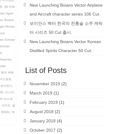
자 마스코트
,
New Launching Boians Vector Airplane
트
,
3D 어르
lar
,
Aged
and Aircraft character series 106 Cut.
ot
,
Boians
보이안스 벡터 한국의 전통술 소주 캐릭
ght Rental
,
터 시리즈 50 Cut 출시.
scot
,
ee Scholar
New Launching Boians Vector Korean
Scholar
Distilled Spirits Character 50 Cut.
st
,
haracter
,
holar
List of Posts
 학자 캐릭
 마스코트
,
November 2019
(2)
,
보이안스
,
학
,
시니어
,
March 2019
(1)
자 마스코
February 2019
(1)
,
이미지
,
일
August 2018
(2)
 캐릭터
,
캐
January 2018
(4)
October 2017
(2)