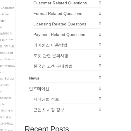
Customer Related Questions
 Character
,
Format Related Questions
cholar
lder
Licensing Related Questions
ar
 노령의 학
Payment Related Questions
자 마스코트
,
라이센스 이용방법
트
,
3D 어르
lar
,
Aged
포맷 관련 문의사항
ot
,
Boians
한국인 고객 구매방법
ght Rental
,
scot
,
News
ee Scholar
Scholar
인포메이션
st
,
haracter
,
저작권법 정보
holar
콘텐츠 시장 정보
 학자 캐릭
 마스코트
,
,
보이안스
,
Recent Posts
학
,
시니어
,