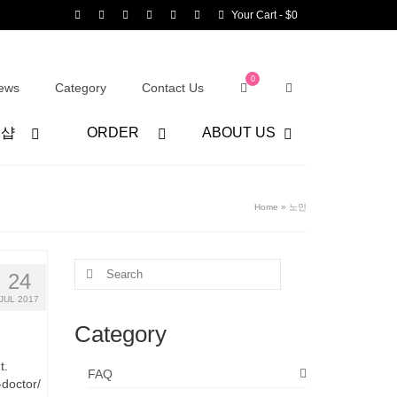
Your Cart
-
$
0
0
ews
Category
Contact Us
어샵
ORDER
ABOUT US
Home
»
노인
Search
24
for:
JUL 2017
Category
t.
FAQ
doctor/