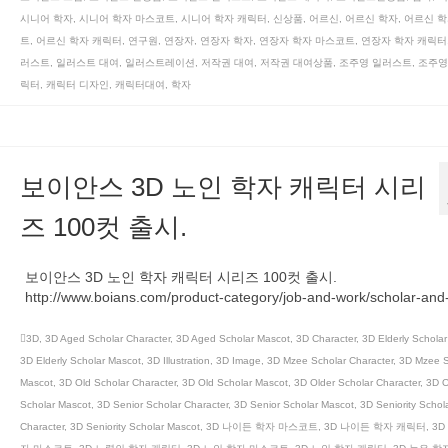
시니어 학자
,
시니어 학자 마스코트
,
시니어 학자 캐릭터
,
신상품
,
어르신
,
어르신 학자
,
어르신 학
트
,
어르신 학자 캐릭터
,
연구원
,
연장자
,
연장자 학자
,
연장자 학자 마스코트
,
연장자 학자 캐릭터
러스트
,
일러스트 대여
,
일러스트레이션
,
저작권 대여
,
저작권 대여상품
,
조주영 일러스트
,
조주영
릭터
,
캐릭터 디자인
,
캐릭터대여
,
학자
보이안스 3D 노인 학자 캐릭터 시리
즈 100컷 출시.
보이안스 3D 노인 학자 캐릭터 시리즈 100컷 출시.
http://www.boians.com/product-category/job-and-work/scholar-and-
3D
,
3D Aged Scholar Character
,
3D Aged Scholar Mascot
,
3D Character
,
3D Elderly Scholar
3D Elderly Scholar Mascot
,
3D Illustration
,
3D Image
,
3D Mzee Scholar Character
,
3D Mzee S
Mascot
,
3D Old Scholar Character
,
3D Old Scholar Mascot
,
3D Older Scholar Character
,
3D O
Scholar Mascot
,
3D Senior Scholar Character
,
3D Senior Scholar Mascot
,
3D Seniority Schol
Character
,
3D Seniority Scholar Mascot
,
3D 나이든 학자 마스코트
,
3D 나이든 학자 캐릭터
,
3D