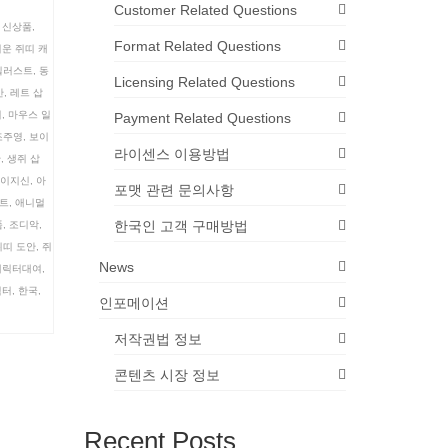
Customer Related Questions
s 신상품
,
Format Related Questions
운 쥐띠 캐
일러스트
,
동
Licensing Related Questions
안
,
레트 삽
지
,
마우스 일
Payment Related Questions
조주영
,
보이
라이센스 이용방법
안
,
생쥐 삽
이지신
,
아
포맷 관련 문의사항
트
,
애니멀
한국인 고객 구매방법
품
,
조디악
,
쥐띠 도안
,
쥐
News
캐릭터대여
,
릭터
,
한국
,
인포메이션
저작권법 정보
콘텐츠 시장 정보
Recent Posts