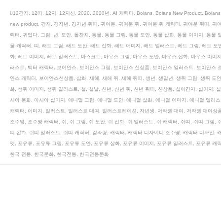
12간지
,
12띠
,
12지
,
12지신
,
2020
,
2020년
,
AI 캐릭터
,
Boians
,
Boians New Product
,
Boian
new product
,
간지
,
경자년
,
경자년 쥐띠
,
귀여운
,
귀여운 쥐
,
귀여운 쥐 캐릭터
,
귀여운 쥐띠
,
귀여
릭터
,
귀엽다
,
그림
,
년
,
도안
,
돌잔치
,
동물
,
동물 그림
,
동물 도안
,
동물 삽화
,
동물 이미지
,
동물 
물 캐릭터
,
띠
,
래트 그림
,
래트 도안
,
래트 삽화
,
래트 이미지
,
래트 일러스트
,
레트 그림
,
레트 도
화
,
레트 이미지
,
레트 일러스트
,
마스코트
,
마우스 그림
,
마우스 도안
,
마우스 삽화
,
마우스 이미
러스트
,
벡터 캐릭터
,
보이안스
,
보이안스 그림
,
보이안스 신상품
,
보이안스 일러스트
,
보이안스 
안스 캐릭터
,
보이안스신상품
,
삽화
,
새해
,
새해 쥐
,
새해 쥐띠
,
생년
,
생일년
,
생쥐 그림
,
생쥐 도
화
,
생쥐 이미지
,
생쥐 일러스트
,
설
,
설날
,
신년
,
신년 쥐
,
신년 쥐띠
,
신상품
,
십이간지
,
십이지
,
십
시아 문화
,
아시아 십이지
,
애니멀 그림
,
애니멀 도안
,
애니멀 삽화
,
애니멀 이미지
,
애니멀 일러스
캐릭터
,
이미지
,
일러스트
,
일러스트 대여
,
일러스트레이션
,
자년생
,
저작권 대여
,
저작권 대여상
조주영
,
조주영 캐릭터
,
쥐
,
쥐 그림
,
쥐 도안
,
쥐 삽화
,
쥐 일러스트
,
쥐 캐릭터
,
쥐띠
,
쥐띠 그림
,
띠 삽화
,
쥐띠 일러스트
,
쥐띠 캐릭터
,
칼라링
,
캐릭터
,
캐릭터 디자이너 조주영
,
캐릭터 디자인
,
펫
,
포유류
,
포유류 그림
,
포유류 도안
,
포유류 삽화
,
포유류 이미지
,
포유류 일러스트
,
포유류 캐
한국 전통
,
한국문화
,
한국전통
,
한국전통문화