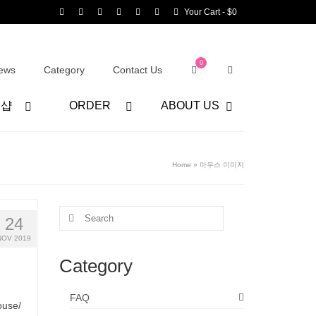
Your Cart
-
$
0
0
ews
Category
Contact Us
어샵
ORDER
ABOUT US
Home
»
마우스 이미지
Search
24
for:
NOV 2019
Category
FAQ
ouse/