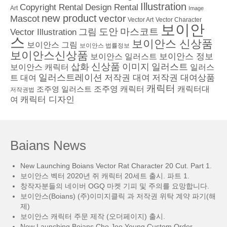
Illustration
Copyright Rental
Design Rental
Art
Image
new product
vector
Mascot
Vector Character
Vector Art
보이안
도안
그림
마스코트
Vector Illustration
스
보이안스 신상품
보이안스 그림
보이안스 법률정보
보이안스신상품
보이안스 정보
보이안스 일러스트
삽화
신상품
이미지
일러스트
보이안스 캐릭터
일러스
일러스트레이션
저작권 대여
저작권 대여상품
트 대여
캐릭터
조주영 일러스트
조주영 캐릭터
캐릭터대
저작권법
캐릭터 디자인
여
Baians News
New Launching Boians Vector Rat Character 20 Cut. Part 1.
보이안스 벡터 2020년 쥐 캐릭터 20세트 출시. 파트 1.
창작자분들의 네이버 OGQ 마켓 기피 및 주의를 요망합니다.
보이안스(Boians) (주)이미지클릭 과 저작권 위탁 계약 파기(해
제)
보이안스 캐릭터 주문 제작 (오더페이지) 출시.
New Launching Boians Cho Joo Young Custom Order