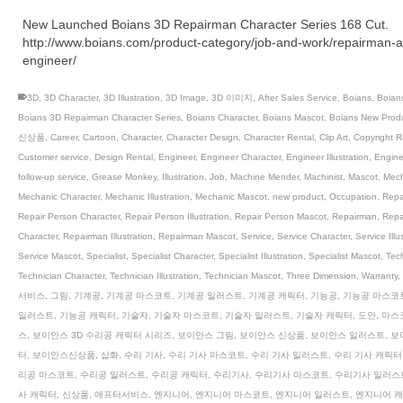
New Launched Boians 3D Repairman Character Series 168 Cut.
http://www.boians.com/product-category/job-and-work/repairman-
engineer/
3D
,
3D Character
,
3D Illustration
,
3D Image
,
3D 이미지
,
After Sales Service
,
Boians
,
Boian
Boians 3D Repairman Character Series
,
Boians Character
,
Boians Mascot
,
Boians New Prod
신상품
,
Career
,
Cartoon
,
Character
,
Character Design
,
Character Rental
,
Clip Art
,
Copyright R
Customer service
,
Design Rental
,
Engineer
,
Engineer Character
,
Engineer Illustration
,
Engine
follow-up service
,
Grease Monkey
,
Illustration
,
Job
,
Machine Mender
,
Machinist
,
Mascot
,
Mech
Mechanic Character
,
Mechanic Illustration
,
Mechanic Mascot
,
new product
,
Occupation
,
Repa
Repair Person Character
,
Repair Person Illustration
,
Repair Person Mascot
,
Repairman
,
Repa
Character
,
Repairman Illustration
,
Repairman Mascot
,
Service
,
Service Character
,
Service Illu
Service Mascot
,
Specialist
,
Specialist Character
,
Specialist Illustration
,
Specialist Mascot
,
Tec
Technician Character
,
Technician Illustration
,
Technician Mascot
,
Three Dimension
,
Warranty
,
서비스
,
그림
,
기계공
,
기계공 마스코트
,
기계공 일러스트
,
기계공 캐릭터
,
기능공
,
기능공 마스코
일러스트
,
기능공 캐릭터
,
기술자
,
기술자 마스코트
,
기술자 일러스트
,
기술자 캐릭터
,
도안
,
마스
스
,
보이안스 3D 수리공 캐릭터 시리즈
,
보이안스 그림
,
보이안스 신상품
,
보이안스 일러스트
,
보
터
,
보이안스신상품
,
삽화
,
수리 기사
,
수리 기사 마스코트
,
수리 기사 일러스트
,
수리 기사 캐릭터
리공 마스코트
,
수리공 일러스트
,
수리공 캐릭터
,
수리기사
,
수리기사 마스코트
,
수리기사 일러스
사 캐릭터
,
신상품
,
애프터서비스
,
엔지니어
,
엔지니어 마스코트
,
엔지니어 일러스트
,
엔지니어 