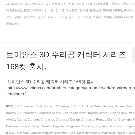
지
,
일러스트
,
일러스트 대여
,
일러스트레이션
,
저작권 대여
,
저작권 대여상품
,
전문가
,
전문가 마
가 일러스트
,
전문가 캐릭터
,
정비공
,
정비공 마스코트
,
정비공 일러스트
,
정비공 캐릭터
,
정비사
,
코트
,
정비사 일러스트
,
정비사 캐릭터
,
조주영 일러스트
,
조주영 캐릭터
,
캐릭터
,
캐릭터 디자인
,
품질보증
보이안스 3D 수리공 캐릭터 시리즈
168컷 출시.
보이안스 3D 수리공 캐릭터 시리즈 168컷 출시.
http://www.boians.com/product-category/job-and-work/repairman-
engineer/
3D
,
3D Character
,
3D Illustration
,
3D Image
,
3D 이미지
,
After Sales Service
,
Boians
,
Boian
Boians 3D Repairman Character Series
,
Boians Character
,
Boians Mascot
,
Boians New Prod
신상품
,
Career
,
Cartoon
,
Character
,
Character Design
,
Character Rental
,
Clip Art
,
Copyright R
Customer service
,
Design Rental
,
Engineer
,
Engineer Character
,
Engineer Illustration
,
Engine
follow-up service
,
Grease Monkey
,
Illustration
,
Job
,
Machine Mender
,
Machinist
,
Mascot
,
Mech