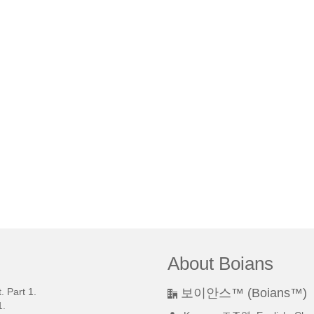
About Boians
 Part 1.
보이안스™ (Boians™)
.