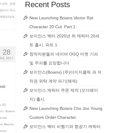
Recent Posts
스코트
,
전문
정비사 마스
캐릭터대여
,
New Launching Boians Vector Rat
Character 20 Cut. Part 1.
보이안스 벡터 2020년 쥐 캐릭터 20세
트 출시. 파트 1.
28
창작자분들의 네이버 OGQ 마켓 기피
JUL 2017
및 주의를 요망합니다.
보이안스(Boians) (주)이미지클릭 과 저
작권 위탁 계약 파기(해제)
and-
보이안스 캐릭터 주문 제작 (오더페이
지) 출시.
s 3D
,
New Launching Boians Cho Joo Young
uct
,
Boians
Custom Order Character.
ental
,
er Mascot
,
보이안스 벡터 비행기와 항공기 캐릭터
anic
,