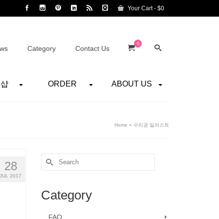
Your Cart
-
$
0
0
ws
Category
Contact Us
어샵
ORDER
ABOUT US
Home
»
수리공 일러스트
Search
28
for:
JUL 2017
Category
FAQ