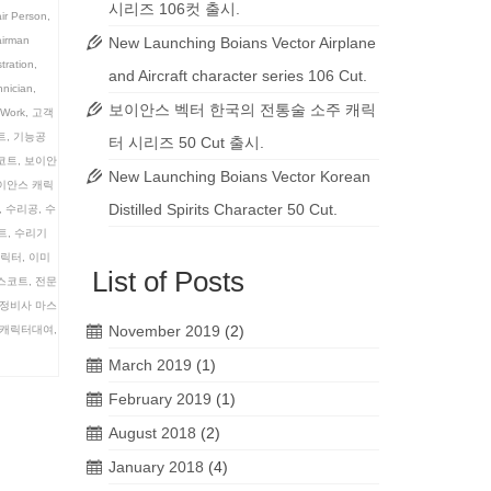
시리즈 106컷 출시.
ir Person
,
irman
New Launching Boians Vector Airplane
stration
,
and Aircraft character series 106 Cut.
hnician
,
보이안스 벡터 한국의 전통술 소주 캐릭
Work
,
고객
트
,
기능공
터 시리즈 50 Cut 출시.
코트
,
보이안
New Launching Boians Vector Korean
이안스 캐릭
Distilled Spirits Character 50 Cut.
,
수리공
,
수
트
,
수리기
캐릭터
,
이미
List of Posts
스코트
,
전문
정비사 마스
November 2019
(2)
캐릭터대여
,
March 2019
(1)
February 2019
(1)
August 2018
(2)
January 2018
(4)