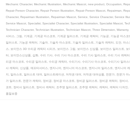
Mechanic Character
,
Mechanic Illustration
,
Mechanic Mascot
,
new product
,
Occupation
,
Repa
Repair Person Character
,
Repair Person Illustration
,
Repair Person Mascot
,
Repairman
,
Repa
Character
,
Repairman Illustration
,
Repairman Mascot
,
Service
,
Service Character
,
Service Illu
Service Mascot
,
Specialist
,
Specialist Character
,
Specialist Illustration
,
Specialist Mascot
,
Tec
Technician Character
,
Technician Illustration
,
Technician Mascot
,
Three Dimension
,
Warranty
,
서비스
,
그림
,
기계공
,
기계공 마스코트
,
기계공 일러스트
,
기계공 캐릭터
,
기능공
,
기능공 마스코
일러스트
,
기능공 캐릭터
,
기술자
,
기술자 마스코트
,
기술자 일러스트
,
기술자 캐릭터
,
도안
,
마스
스
,
보이안스 3D 수리공 캐릭터 시리즈
,
보이안스 그림
,
보이안스 신상품
,
보이안스 일러스트
,
보
터
,
보이안스신상품
,
삽화
,
수리 기사
,
수리 기사 마스코트
,
수리 기사 일러스트
,
수리 기사 캐릭터
리공 마스코트
,
수리공 일러스트
,
수리공 캐릭터
,
수리기사
,
수리기사 마스코트
,
수리기사 일러스
사 캐릭터
,
신상품
,
애프터서비스
,
엔지니어
,
엔지니어 마스코트
,
엔지니어 일러스트
,
엔지니어 
지
,
일러스트
,
일러스트 대여
,
일러스트레이션
,
저작권 대여
,
저작권 대여상품
,
전문가
,
전문가 마
가 일러스트
,
전문가 캐릭터
,
정비공
,
정비공 마스코트
,
정비공 일러스트
,
정비공 캐릭터
,
정비사
,
코트
,
정비사 일러스트
,
정비사 캐릭터
,
조주영 일러스트
,
조주영 캐릭터
,
캐릭터
,
캐릭터 디자인
,
품질보증