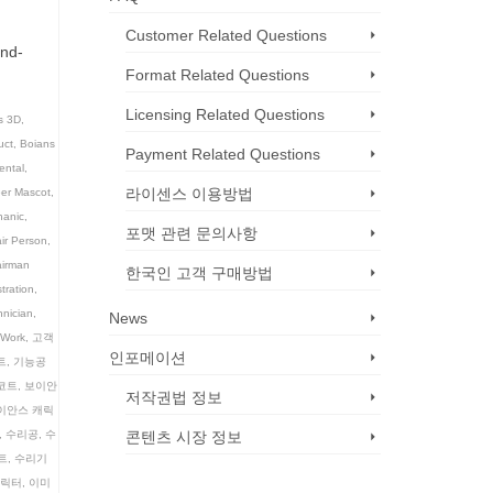
Customer Related Questions
and-
Format Related Questions
Licensing Related Questions
s 3D
,
uct
,
Boians
Payment Related Questions
ental
,
라이센스 이용방법
er Mascot
,
anic
,
포맷 관련 문의사항
ir Person
,
irman
한국인 고객 구매방법
stration
,
hnician
,
News
Work
,
고객
인포메이션
트
,
기능공
코트
,
보이안
저작권법 정보
이안스 캐릭
,
수리공
,
수
콘텐츠 시장 정보
트
,
수리기
캐릭터
,
이미