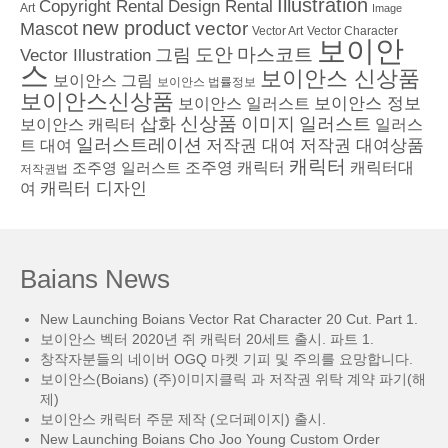
Illustration
Copyright Rental
Design Rental
Art
Image
new product
vector
Mascot
Vector Character
Vector Art
보이안
도안
그림
마스코트
Vector Illustration
스
보이안스 신상품
보이안스 그림
보이안스 법률정보
보이안스신상품
보이안스 정보
보이안스 일러스트
삽화
신상품
이미지
일러스트
보이안스 캐릭터
일러스
일러스트레이션
저작권 대여
저작권 대여상품
트 대여
캐릭터
조주영 일러스트
조주영 캐릭터
캐릭터대
저작권법
캐릭터 디자인
여
Baians News
New Launching Boians Vector Rat Character 20 Cut. Part 1.
보이안스 벡터 2020년 쥐 캐릭터 20세트 출시. 파트 1.
창작자분들의 네이버 OGQ 마켓 기피 및 주의를 요망합니다.
보이안스(Boians) (주)이미지클릭 과 저작권 위탁 계약 파기(해
제)
보이안스 캐릭터 주문 제작 (오더페이지) 출시.
New Launching Boians Cho Joo Young Custom Order