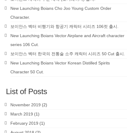
New Launching Boians Cho Joo Young Custom Order
Character.
보이안스 벡터 비행기와 항공기 캐릭터 시리즈 106컷 출시.
New Launching Boians Vector Airplane and Aircraft character
series 106 Cut.
보이안스 벡터 한국의 전통술 소주 캐릭터 시리즈 50 Cut 출시.
New Launching Boians Vector Korean Distilled Spirits
Character 50 Cut.
List of Posts
November 2019
(2)
March 2019
(1)
February 2019
(1)
August 2018
(2)