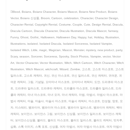
Blood
,
Boians
,
Boians Character
,
Boians Mascot
,
Boians New Product
,
Boians
Vector
,
Boians 신상품
,
Broom
,
Cartoon
,
celebration
,
Character
,
Character Design
,
Character Rental
,
Copyright Rental
,
Costume
,
Couple
,
Cute
,
Design Rental
,
Dracula
,
Dracula Cartoon
,
Dracula Character
,
Dracula Illustration
,
Dracula Mascot
,
fantasy
,
Funny
,
Ghost
,
Gothic
,
Halloween
,
Halloween Day
,
Happy
,
hat
,
Holiday
,
Illustration
,
Illustrations
,
isolated
,
Isolated Dracula
,
Isolated Sorceress
,
Isolated Vampire
,
Isolated Witch
,
Little
,
magic
,
Magician
,
Mascot
,
Monster
,
mystery
,
new product
,
party
,
Scary
,
season
,
Sorcerer
,
Sorceress
,
Spooky
,
Stock Photos
,
Vampire
,
vector
,
Vector
Art
,
Vector Character
,
Vector Illustration
,
Witch
,
Witch Cartoon
,
Witch Character
,
Witch
Illustration
,
Witch Mascot
,
witchcraft
,
Wizard
,
Zombie
,
고스트
,
고스트 마스코트
,
고스트
일러스트
,
고스트 캐릭터
,
귀신
,
귀신 마스코트
,
귀신 일러스트
,
귀신 캐릭터
,
귀여운
,
귀
여운 캐릭터
,
그림
,
기념일
,
꼬마마녀 마스코트
,
꼬마마녀 캐릭터
,
도안
,
드라큐라 마스코
트
,
드라큐라 일러스트
,
드라큐라 캐릭터
,
드라큘라 마스코트
,
드라큘라 일러스트
,
드라
큘라 캐릭터
,
마녀 마스코트
,
마녀 모자
,
마녀 캐릭터
,
마법
,
마법사
,
마법사 마스코트
,
마
법사 캐릭터
,
마술
,
마술사
,
마술사 마스코트
,
마술사 캐릭터
,
마스코트
,
만성절
,
망토
,
모
자
,
미스테리
,
뱀파이어
,
뱀파이어 마스코트
,
뱀파이어 일러스트
,
뱀파이어 캐릭터
,
벡터
캐릭터
,
보이안스
,
보이안스 그림
,
보이안스 신상품
,
보이안스 일러스트
,
보이안스 캐릭
터
,
보이안스신상품
,
블러드
,
블러드 마스코트
,
블러드 일러스트
,
블러드 캐릭터
,
빗자루
,
삽화
,
스톡 이미지
,
스톡 포토
,
신상품
,
여자 마법사
,
여자 마법사 마스코트
,
여자 마법사