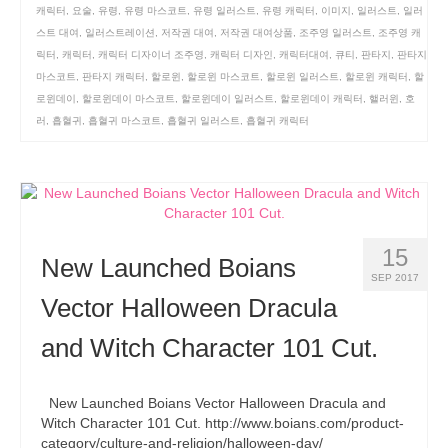
캐릭터
,
요술
,
유령
,
유령 마스코트
,
유령 일러스트
,
유령 캐릭터
,
이미지
,
일러스트
,
일러
스트 대여
,
일러스트레이션
,
저작권 대여
,
저작권 대여상품
,
조주영 일러스트
,
조주영 캐
릭터
,
캐릭터
,
캐릭터 디자이너 조주영
,
캐릭터 디자인
,
캐릭터대여
,
큐티
,
판타지
,
판타지
마스코트
,
판타지 캐릭터
,
할로윈
,
할로윈 마스코트
,
할로윈 일러스트
,
할로윈 캐릭터
,
할
로윈데이
,
할로윈데이 마스코트
,
할로윈데이 일러스트
,
할로윈데이 캐릭터
,
핼러윈
,
호
러
,
흡혈귀
,
흡혈귀 마스코트
,
흡혈귀 일러스트
,
흡혈귀 캐릭터
15
New Launched Boians
SEP 2017
Vector Halloween Dracula
and Witch Character 101 Cut.
New Launched Boians Vector Halloween Dracula and
Witch Character 101 Cut. http://www.boians.com/product-
category/culture-and-religion/halloween-day/