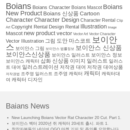
Boians
Boians
Boians Character
Boians Mascot
New Product
Boians 신상품
Cartoon
Character
Character Design
Character Rental
Clip
Illustration
Copyright Rental
Design Rental
Art
Image
new product
vector
Mascot
Vector Character
Vector Art
보이안
도안
그림
마스코트
Vector Illustration
스
보이안스 신상품
보이안스 그림
보이안스 법률정보
보이안스신상품
보이안스 정보
보이안스 일러스트
삽화
신상품
이미지
일러스트
보이안스 캐릭터
일러스
일러스트레이션
저작권 대여
저작권 대여상품
트 대여
캐릭터
조주영 일러스트
조주영 캐릭터
캐릭터대
저작권법
캐릭터 디자인
여
Baians News
New Launching Boians Vector Rat Character 20 Cut. Part 1.
보이안스 벡터 2020년 쥐 캐릭터 20세트 출시. 파트 1.
창작자분들의 네이버 OGQ 마켓 기피 및 주의를 요망합니다.