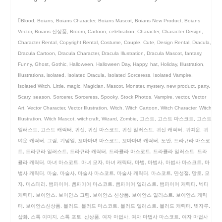
Blood
,
Boians
,
Boians Character
,
Boians Mascot
,
Boians New Product
,
Boians
Vector
,
Boians 신상품
,
Broom
,
Cartoon
,
celebration
,
Character
,
Character Design
,
Character Rental
,
Copyright Rental
,
Costume
,
Couple
,
Cute
,
Design Rental
,
Dracula
,
Dracula Cartoon
,
Dracula Character
,
Dracula Illustration
,
Dracula Mascot
,
fantasy
,
Funny
,
Ghost
,
Gothic
,
Halloween
,
Halloween Day
,
Happy
,
hat
,
Holiday
,
Illustration
,
Illustrations
,
isolated
,
Isolated Dracula
,
Isolated Sorceress
,
Isolated Vampire
,
Isolated Witch
,
Little
,
magic
,
Magician
,
Mascot
,
Monster
,
mystery
,
new product
,
party
,
Scary
,
season
,
Sorcerer
,
Sorceress
,
Spooky
,
Stock Photos
,
Vampire
,
vector
,
Vector
Art
,
Vector Character
,
Vector Illustration
,
Witch
,
Witch Cartoon
,
Witch Character
,
Witch
Illustration
,
Witch Mascot
,
witchcraft
,
Wizard
,
Zombie
,
고스트
,
고스트 마스코트
,
고스트
일러스트
,
고스트 캐릭터
,
귀신
,
귀신 마스코트
,
귀신 일러스트
,
귀신 캐릭터
,
귀여운
,
귀
여운 캐릭터
,
그림
,
기념일
,
꼬마마녀 마스코트
,
꼬마마녀 캐릭터
,
도안
,
드라큐라 마스코
트
,
드라큐라 일러스트
,
드라큐라 캐릭터
,
드라큘라 마스코트
,
드라큘라 일러스트
,
드라
큘라 캐릭터
,
마녀 마스코트
,
마녀 모자
,
마녀 캐릭터
,
마법
,
마법사
,
마법사 마스코트
,
마
법사 캐릭터
,
마술
,
마술사
,
마술사 마스코트
,
마술사 캐릭터
,
마스코트
,
만성절
,
망토
,
모
자
,
미스테리
,
뱀파이어
,
뱀파이어 마스코트
,
뱀파이어 일러스트
,
뱀파이어 캐릭터
,
벡터
캐릭터
,
보이안스
,
보이안스 그림
,
보이안스 신상품
,
보이안스 일러스트
,
보이안스 캐릭
터
,
보이안스신상품
,
블러드
,
블러드 마스코트
,
블러드 일러스트
,
블러드 캐릭터
,
빗자루
,
삽화
,
스톡 이미지
,
스톡 포토
,
신상품
,
여자 마법사
,
여자 마법사 마스코트
,
여자 마법사