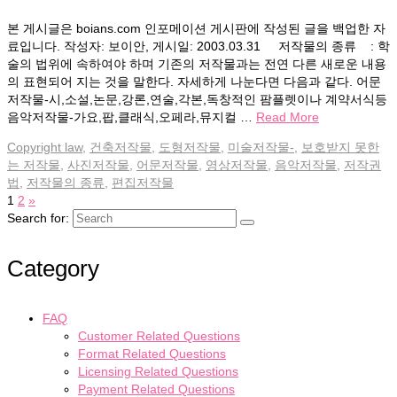
본 게시글은 boians.com 인포메이션 게시판에 작성된 글을 백업한 자
료입니다. 작성자: 보이안, 게시일: 2003.03.31 저작물의 종류 : 학
술의 법위에 속하여야 하며 기존의 저작물과는 전연 다른 새로운 내용
의 표현되어 지는 것을 말한다. 자세하게 나눈다면 다음과 같다. 어문
저작물-시,소설,논문,강론,연술,각본,독창적인 팜플렛이나 계약서식등
음악저작물-가요,팝,클래식,오페라,뮤지컬 …
Read More
Copyright law
,
건축저작물
,
도형저작물
,
미술저작물-
,
보호받지 못한
는 저작물
,
사진저작물
,
어문저작물
,
영상저작물
,
음악저작물
,
저작권
법
,
저작물의 종류
,
편집저작물
1
2
»
Search for:
Category
FAQ
Customer Related Questions
Format Related Questions
Licensing Related Questions
Payment Related Questions