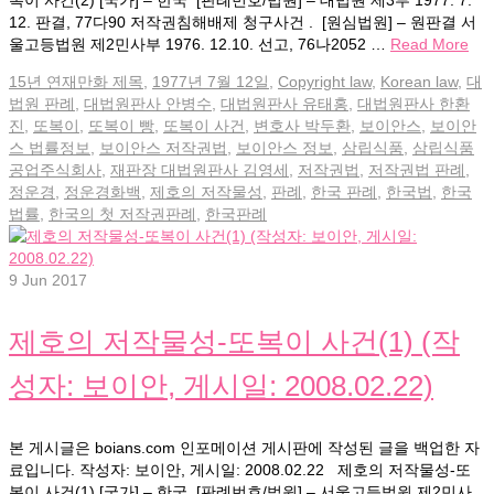
12. 판결, 77다90 저작권침해배제 청구사건 . [원심법원] – 원판결 서
울고등법원 제2민사부 1976. 12.10. 선고, 76나2052 …
Read More
15년 연재만화 제목
,
1977년 7월 12일
,
Copyright law
,
Korean law
,
대
법원 판례
,
대법원판사 안병수
,
대법원판사 유태홍
,
대법원판사 한환
진
,
또복이
,
또복이 빵
,
또복이 사건
,
변호사 박두환
,
보이안스
,
보이안
스 법률정보
,
보이안스 저작권법
,
보이안스 정보
,
삼립식품
,
삼립식품
공업주식회사
,
재판장 대법원판사 김영세
,
저작권법
,
저작권법 판례
,
정운경
,
정운경화백
,
제호의 저작물성
,
판례
,
한국 판례
,
한국법
,
한국
법률
,
한국의 첫 저작권판례
,
한국판례
9
Jun 2017
제호의 저작물성-또복이 사건(1) (작
성자: 보이안, 게시일: 2008.02.22)
본 게시글은 boians.com 인포메이션 게시판에 작성된 글을 백업한 자
료입니다. 작성자: 보이안, 게시일: 2008.02.22 제호의 저작물성-또
복이 사건(1) [국가] – 한국 [판례번호/법원] – 서울고등법원 제2민사