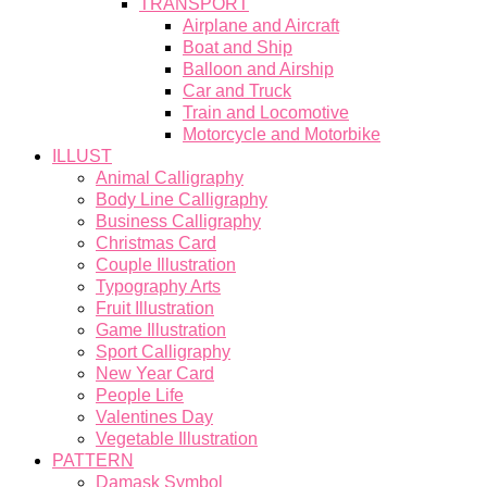
TRANSPORT
Airplane and Aircraft
Boat and Ship
Balloon and Airship
Car and Truck
Train and Locomotive
Motorcycle and Motorbike
ILLUST
Animal Calligraphy
Body Line Calligraphy
Business Calligraphy
Christmas Card
Couple Illustration
Typography Arts
Fruit Illustration
Game Illustration
Sport Calligraphy
New Year Card
People Life
Valentines Day
Vegetable Illustration
PATTERN
Damask Symbol