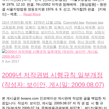
부 1976. 12.10. 판결, 76나2052 저작권 침해배제 . [원심법원] – 원판
결 서울지방법원 영등포지원 1976. 6. 9. 선고, 76가합25 판결 . [키워
드] – 제호, …
Read More
15년 연재만화 제목
,
1976년 12월 10일
,
Copyright law
,
Korean law
,
고등법원 판례
,
또복이
,
또복이 빵
,
또복이 사건
,
변호사 박두환
,
보이
안스
,
보이안스 법률정보
,
보이안스 저작권법
,
보이안스 정보
,
삼립식
품
,
삼립식품 공업주식회사
,
재판장 판사 박영서
,
저작권법
,
저작권법
판례
,
정운경
,
정운경화백
,
제호의 저작물성
,
판례
,
판사 정상학
,
판사
천경종
,
한국 판례
,
한국법
,
한국법률
,
한국의 첫 저작권판례
,
한국판례
9
Jun 2017
2009년 저작권법 시행규칙 일부개정
(작성자: 보이안, 게시일: 2009.08.07)
본 게시글은 boians.com 인포메이션 게시판에 작성된 글을 백업한 자
료입니다. 작성자: 보이안, 게시일: 2009.08.07 저 작 권 법 시 행 규
칙 [일부개정 2009.07.24, 문화체육관광부령 제37호〕 제1조(목적) 이