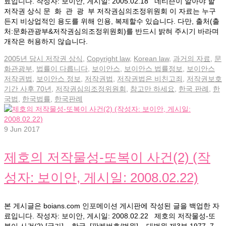
료입니다. 작성자: 보이안, 게시일: 2005.02.18 네티즌이 알아야 할
저작권 상식 문 화 관 광 부 저작권심의조정위원회 이 자료는 누구
든지 비상업적인 용도를 위해 인용, 복제할수 있습니다. 다만, 출처(출
처:문화관광부&저작권심의조정위원회)를 반드시 밝혀 주시기 바라며
개작은 허용하지 않습니다.
2005년 당시 저작권 상식
,
Copyright law
,
Korean law
,
과거의 자료
,
문
화관광부
,
법률이 다릅니다
,
보이안스
,
보이안스 법률정보
,
보이안스
저작권법
,
보이안스 정보
,
저작권법
,
저작권법은 비친고죄
,
저작권보호
기간 사후 70년
,
저작권심의조정위원회
,
참고만 하세요
,
한국 판례
,
한
국법
,
한국법률
,
한국판례
9
Jun 2017
제호의 저작물성-또복이 사건(2) (작
성자: 보이안, 게시일: 2008.02.22)
본 게시글은 boians.com 인포메이션 게시판에 작성된 글을 백업한 자
료입니다. 작성자: 보이안, 게시일: 2008.02.22 제호의 저작물성-또
복이 사건(2) [국가] – 한국 [판례번호/법원] – 대법원 제3부 1977. 7.