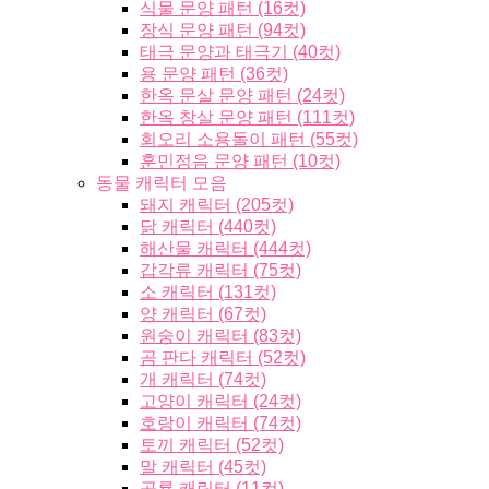
식물 문양 패턴 (16컷)
장식 문양 패턴 (94컷)
태극 문양과 태극기 (40컷)
용 문양 패턴 (36컷)
한옥 문살 문양 패턴 (24컷)
한옥 창살 문양 패턴 (111컷)
회오리 소용돌이 패턴 (55컷)
훈민정음 문양 패턴 (10컷)
동물 캐릭터 모음
돼지 캐릭터 (205컷)
닭 캐릭터 (440컷)
해산물 캐릭터 (444컷)
갑각류 캐릭터 (75컷)
소 캐릭터 (131컷)
양 캐릭터 (67컷)
원숭이 캐릭터 (83컷)
곰 판다 캐릭터 (52컷)
개 캐릭터 (74컷)
고양이 캐릭터 (24컷)
호랑이 캐릭터 (74컷)
토끼 캐릭터 (52컷)
말 캐릭터 (45컷)
공룡 캐릭터 (11컷)