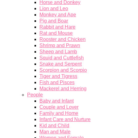
Horse and Donkey
Lion and Leo
Monkey and Ape
Pig and Boar
Rabbit and Hare
Rat and Mouse
Rooster and Chicken
Shrimp and Prawn
Sheep and Lamb
Squid and Cuttlefish
Snake and Serpent
Scorpion and Scorpio
Tiger and Tigress
Fish and Pisces
Mackerel and Herring
People
Baby and Infant
Couple and Lover
Family and Home
Infant Care and Nurture
Kid and Child
Man and Male
Women and Female