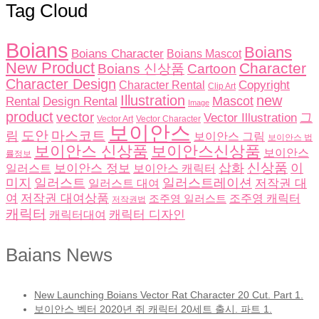
Tag Cloud
Boians
Boians
Boians Character
Boians Mascot
New Product
Character
Boians 신상품
Cartoon
Character Design
Copyright
Character Rental
Clip Art
Illustration
new
Rental
Design Rental
Mascot
Image
product
vector
그
Vector Illustration
Vector Character
Vector Art
보이안스
도안
림
마스코트
보이안스 그림
보이안스 법
보이안스 신상품
보이안스신상품
보이안스
률정보
삽화
신상품
이
보이안스 정보
일러스트
보이안스 캐릭터
미지
일러스트
일러스트레이션
저작권 대
일러스트 대여
여
저작권 대여상품
조주영 일러스트
조주영 캐릭터
저작권법
캐릭터
캐릭터 디자인
캐릭터대여
Baians News
New Launching Boians Vector Rat Character 20 Cut. Part 1.
보이안스 벡터 2020년 쥐 캐릭터 20세트 출시. 파트 1.