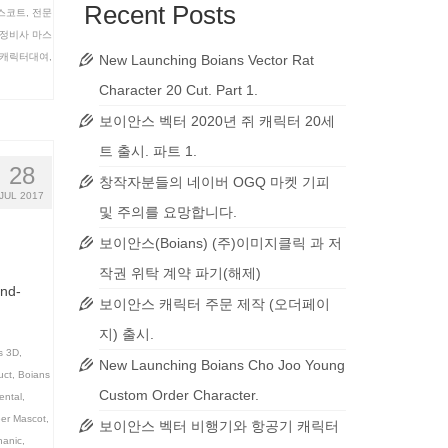
Recent Posts
스코트
,
전문
정비사 마스
캐릭터대여
,
New Launching Boians Vector Rat
Character 20 Cut. Part 1.
보이안스 벡터 2020년 쥐 캐릭터 20세
트 출시. 파트 1.
28
창작자분들의 네이버 OGQ 마켓 기피
JUL 2017
및 주의를 요망합니다.
보이안스(Boians) (주)이미지클릭 과 저
작권 위탁 계약 파기(해제)
and-
보이안스 캐릭터 주문 제작 (오더페이
지) 출시.
s 3D
,
New Launching Boians Cho Joo Young
uct
,
Boians
Custom Order Character.
ental
,
er Mascot
,
보이안스 벡터 비행기와 항공기 캐릭터
anic
,