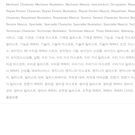
Mechanic Character
,
Mechanic Illustration
,
Mechanic Mascot
,
new product
,
Occupation
,
Repa
Repair Person Character
,
Repair Person Illustration
,
Repair Person Mascot
,
Repairman
,
Repa
Character
,
Repairman Illustration
,
Repairman Mascot
,
Service
,
Service Character
,
Service Illu
Service Mascot
,
Specialist
,
Specialist Character
,
Specialist Illustration
,
Specialist Mascot
,
Tec
Technician Character
,
Technician Illustration
,
Technician Mascot
,
Three Dimension
,
Warranty
,
서비스
,
그림
,
기계공
,
기계공 마스코트
,
기계공 일러스트
,
기계공 캐릭터
,
기능공
,
기능공 마스코
일러스트
,
기능공 캐릭터
,
기술자
,
기술자 마스코트
,
기술자 일러스트
,
기술자 캐릭터
,
도안
,
마스
스
,
보이안스 3D 수리공 캐릭터 시리즈
,
보이안스 그림
,
보이안스 신상품
,
보이안스 일러스트
,
보
터
,
보이안스신상품
,
삽화
,
수리 기사
,
수리 기사 마스코트
,
수리 기사 일러스트
,
수리 기사 캐릭터
리공 마스코트
,
수리공 일러스트
,
수리공 캐릭터
,
수리기사
,
수리기사 마스코트
,
수리기사 일러스
사 캐릭터
,
신상품
,
애프터서비스
,
엔지니어
,
엔지니어 마스코트
,
엔지니어 일러스트
,
엔지니어 
지
,
일러스트
,
일러스트 대여
,
일러스트레이션
,
저작권 대여
,
저작권 대여상품
,
전문가
,
전문가 마
가 일러스트
,
전문가 캐릭터
,
정비공
,
정비공 마스코트
,
정비공 일러스트
,
정비공 캐릭터
,
정비사
,
코트
,
정비사 일러스트
,
정비사 캐릭터
,
조주영 일러스트
,
조주영 캐릭터
,
캐릭터
,
캐릭터 디자인
,
품질보증