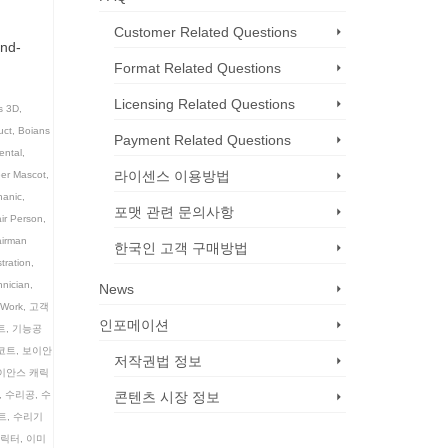
Customer Related Questions
and-
Format Related Questions
Licensing Related Questions
s 3D
,
uct
,
Boians
Payment Related Questions
ental
,
라이센스 이용방법
er Mascot
,
anic
,
포맷 관련 문의사항
ir Person
,
irman
한국인 고객 구매방법
stration
,
hnician
,
News
Work
,
고객
인포메이션
트
,
기능공
코트
,
보이안
저작권법 정보
이안스 캐릭
,
수리공
,
수
콘텐츠 시장 정보
트
,
수리기
캐릭터
,
이미