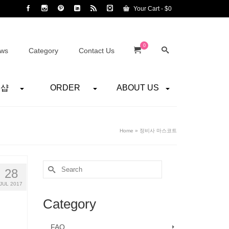
Your Cart
-
$
0
0
ws
Category
Contact Us
어샵
ORDER
ABOUT US
Home
»
정비사 마스코트
Search
28
for:
JUL 2017
Category
FAQ