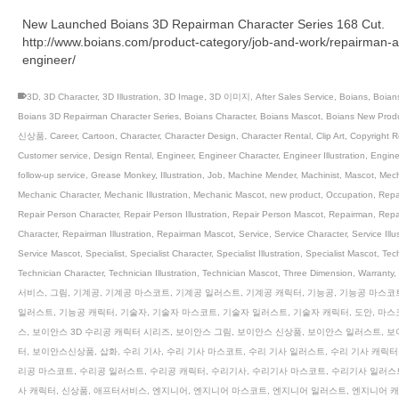
New Launched Boians 3D Repairman Character Series 168 Cut.
http://www.boians.com/product-category/job-and-work/repairman-
engineer/
3D
,
3D Character
,
3D Illustration
,
3D Image
,
3D 이미지
,
After Sales Service
,
Boians
,
Boian
Boians 3D Repairman Character Series
,
Boians Character
,
Boians Mascot
,
Boians New Prod
신상품
,
Career
,
Cartoon
,
Character
,
Character Design
,
Character Rental
,
Clip Art
,
Copyright R
Customer service
,
Design Rental
,
Engineer
,
Engineer Character
,
Engineer Illustration
,
Engine
follow-up service
,
Grease Monkey
,
Illustration
,
Job
,
Machine Mender
,
Machinist
,
Mascot
,
Mech
Mechanic Character
,
Mechanic Illustration
,
Mechanic Mascot
,
new product
,
Occupation
,
Repa
Repair Person Character
,
Repair Person Illustration
,
Repair Person Mascot
,
Repairman
,
Repa
Character
,
Repairman Illustration
,
Repairman Mascot
,
Service
,
Service Character
,
Service Illu
Service Mascot
,
Specialist
,
Specialist Character
,
Specialist Illustration
,
Specialist Mascot
,
Tec
Technician Character
,
Technician Illustration
,
Technician Mascot
,
Three Dimension
,
Warranty
,
서비스
,
그림
,
기계공
,
기계공 마스코트
,
기계공 일러스트
,
기계공 캐릭터
,
기능공
,
기능공 마스코
일러스트
,
기능공 캐릭터
,
기술자
,
기술자 마스코트
,
기술자 일러스트
,
기술자 캐릭터
,
도안
,
마스
스
,
보이안스 3D 수리공 캐릭터 시리즈
,
보이안스 그림
,
보이안스 신상품
,
보이안스 일러스트
,
보
터
,
보이안스신상품
,
삽화
,
수리 기사
,
수리 기사 마스코트
,
수리 기사 일러스트
,
수리 기사 캐릭터
리공 마스코트
,
수리공 일러스트
,
수리공 캐릭터
,
수리기사
,
수리기사 마스코트
,
수리기사 일러스
사 캐릭터
,
신상품
,
애프터서비스
,
엔지니어
,
엔지니어 마스코트
,
엔지니어 일러스트
,
엔지니어 