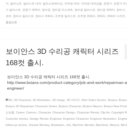
지
,
일러스트
,
일러스트 대여
,
일러스트레이션
,
저작권 대여
,
저작권 대여상품
,
전문가
,
전문가 마
가 일러스트
,
전문가 캐릭터
,
정비공
,
정비공 마스코트
,
정비공 일러스트
,
정비공 캐릭터
,
정비사
,
코트
,
정비사 일러스트
,
정비사 캐릭터
,
조주영 일러스트
,
조주영 캐릭터
,
캐릭터
,
캐릭터 디자인
,
품질보증
보이안스 3D 수리공 캐릭터 시리즈
168컷 출시.
보이안스 3D 수리공 캐릭터 시리즈 168컷 출시.
http://www.boians.com/product-category/job-and-work/repairman-
engineer/
3D
,
3D Character
,
3D Illustration
,
3D Image
,
3D 이미지
,
After Sales Service
,
Boians
,
Boian
Boians 3D Repairman Character Series
,
Boians Character
,
Boians Mascot
,
Boians New Prod
신상품
,
Career
,
Cartoon
,
Character
,
Character Design
,
Character Rental
,
Clip Art
,
Copyright R
Customer service
,
Design Rental
,
Engineer
,
Engineer Character
,
Engineer Illustration
,
Engine
follow-up service
,
Grease Monkey
,
Illustration
,
Job
,
Machine Mender
,
Machinist
,
Mascot
,
Mech