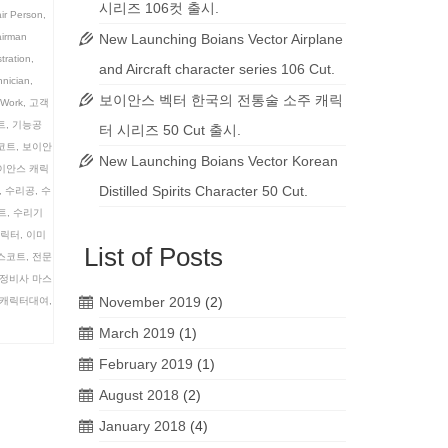
시리즈 106컷 출시.
ir Person
,
irman
New Launching Boians Vector Airplane
stration
,
and Aircraft character series 106 Cut.
hnician
,
보이안스 벡터 한국의 전통술 소주 캐릭
Work
,
고객
트
,
기능공
터 시리즈 50 Cut 출시.
코트
,
보이안
New Launching Boians Vector Korean
이안스 캐릭
Distilled Spirits Character 50 Cut.
,
수리공
,
수
트
,
수리기
캐릭터
,
이미
List of Posts
스코트
,
전문
정비사 마스
November 2019
(2)
캐릭터대여
,
March 2019
(1)
February 2019
(1)
August 2018
(2)
January 2018
(4)