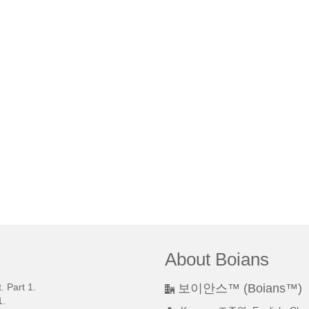
About Boians
 Part 1.
보이안스™ (Boians™)
.