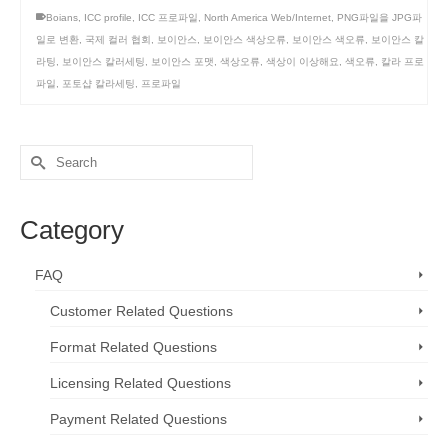
Boians
,
ICC profile
,
ICC 프로파일
,
North America Web/Internet
,
PNG파일을 JPG파
일로 변환
,
국제 컬러 협회
,
보이안스
,
보이안스 색상오류
,
보이안스 색오류
,
보이안스 칼
라팅
,
보이안스 칼러세팅
,
보이안스 포맷
,
색상오류
,
색상이 이상해요
,
색오류
,
칼라 프로
파일
,
포토샵 칼라세팅
,
프로파일
Search
for:
Category
FAQ
Customer Related Questions
Format Related Questions
Licensing Related Questions
Payment Related Questions