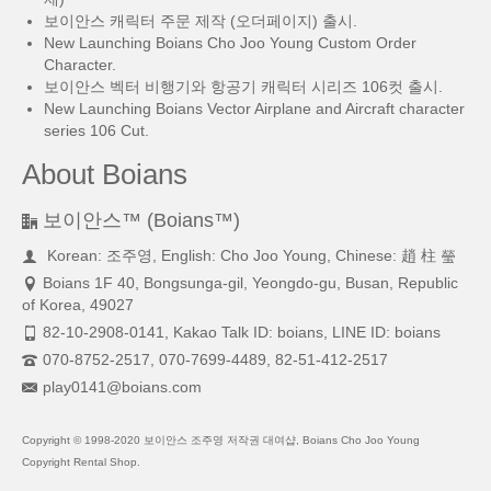
보이안스 캐릭터 주문 제작 (오더페이지) 출시.
New Launching Boians Cho Joo Young Custom Order
Character.
보이안스 벡터 비행기와 항공기 캐릭터 시리즈 106컷 출시.
New Launching Boians Vector Airplane and Aircraft character
series 106 Cut.
About Boians
보이안스™ (Boians™)
Korean: 조주영, English: Cho Joo Young, Chinese: 趙 柱 瑩
Boians 1F 40, Bongsunga-gil, Yeongdo-gu, Busan, Republic
of Korea, 49027
82-10-2908-0141, Kakao Talk ID: boians, LINE ID: boians
070-8752-2517, 070-7699-4489, 82-51-412-2517
play0141@boians.com
Copyright © 1998-2020 보이안스 조주영 저작권 대여샵, Boians Cho Joo Young
Copyright Rental Shop.