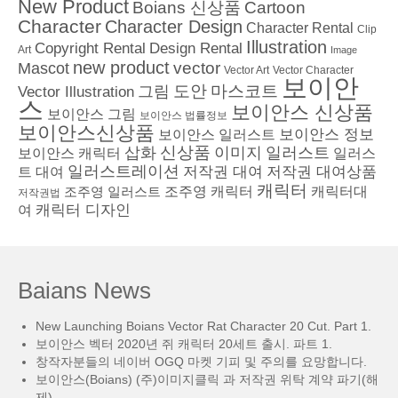
New Product
Boians 신상품
Cartoon
Character
Character Design
Character Rental
Clip
Illustration
Copyright Rental
Design Rental
Art
Image
new product
vector
Mascot
Vector Character
Vector Art
보이안
도안
그림
마스코트
Vector Illustration
스
보이안스 신상품
보이안스 그림
보이안스 법률정보
보이안스신상품
보이안스 정보
보이안스 일러스트
삽화
신상품
이미지
일러스트
보이안스 캐릭터
일러스
일러스트레이션
저작권 대여
저작권 대여상품
트 대여
캐릭터
조주영 일러스트
조주영 캐릭터
캐릭터대
저작권법
캐릭터 디자인
여
Baians News
New Launching Boians Vector Rat Character 20 Cut. Part 1.
보이안스 벡터 2020년 쥐 캐릭터 20세트 출시. 파트 1.
창작자분들의 네이버 OGQ 마켓 기피 및 주의를 요망합니다.
보이안스(Boians) (주)이미지클릭 과 저작권 위탁 계약 파기(해
제)