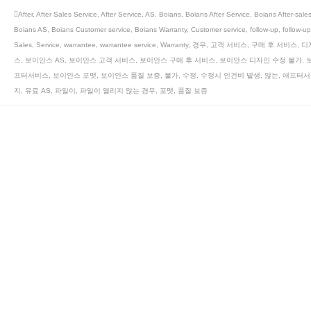
After
,
After Sales Service
,
After Service
,
AS
,
Boians
,
Boians After Service
,
Boians After-sales
Boians AS
,
Boians Customer service
,
Boians Warranty
,
Customer service
,
follow-up
,
follow-up
Sales
,
Service
,
warrantee
,
warrantee service
,
Warranty
,
경우
,
고객 서비스
,
구매 후 서비스
,
디
스
,
보이안스 AS
,
보이안스 고객 서비스
,
보이안스 구매 후 서비스
,
보이안스 디자인 수정 불가
,
프터서비스
,
보이안스 포맷
,
보이안스 품질 보증
,
불가
,
수정
,
수정시 인건비 발생
,
않는
,
애프터서
지
,
유료 AS
,
파일이
,
파일이 열리지 않는 경우
,
포맷
,
품질 보증