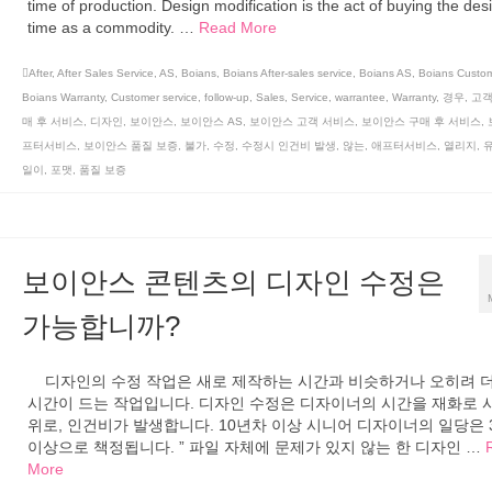
time of production. Design modification is the act of buying the des
time as a commodity. …
Read More
After
,
After Sales Service
,
AS
,
Boians
,
Boians After-sales service
,
Boians AS
,
Boians Custom
Boians Warranty
,
Customer service
,
follow-up
,
Sales
,
Service
,
warrantee
,
Warranty
,
경우
,
고객
매 후 서비스
,
디자인
,
보이안스
,
보이안스 AS
,
보이안스 고객 서비스
,
보이안스 구매 후 서비스
,
프터서비스
,
보이안스 품질 보증
,
불가
,
수정
,
수정시 인건비 발생
,
않는
,
애프터서비스
,
열리지
,
유
일이
,
포맷
,
품질 보증
보이안스 콘텐츠의 디자인 수정은
가능합니까?
디자인의 수정 작업은 새로 제작하는 시간과 비슷하거나 오히려 더
시간이 드는 작업입니다. 디자인 수정은 디자이너의 시간을 재화로 
위로, 인건비가 발생합니다. 10년차 이상 시니어 디자이너의 일당은 
이상으로 책정됩니다. ” 파일 자체에 문제가 있지 않는 한 디자인 …
More