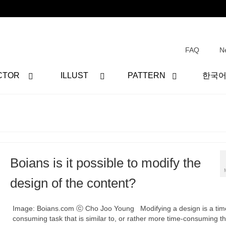
FAQ
N
CTOR
ILLUST
PATTERN
한국
Boians is it possible to modify the
design of the content?
Image: Boians.com ⓒ Cho Joo Young Modifying a design is a tim
consuming task that is similar to, or rather more time-consuming th