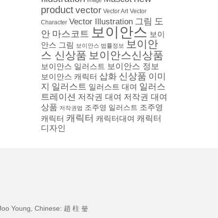
Image
product
vector
Vector
Vector Art
도
그림
Vector Illustration
Character
보이안스
안
마스코트
보이
보이안
안스 그림
보이안스 법률정보
스 신상품
보이안스신상품
보이안스 정보
보이안스 일러스트
삽화
신상품
이미
보이안스 캐릭터
지
일러스트
일러스
일러스트 대여
트레이션
저작권 대여
저작권 대여
상품
조주영 일러스트
조주영
저작권법
캐릭터
캐릭터
캐릭터
캐릭터대여
디자인
Joo Young, Chinese: 趙 柱 瑩