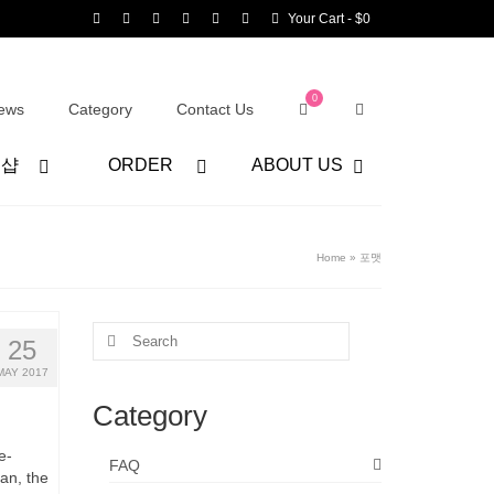
Your Cart
-
$
0
0
ews
Category
Contact Us
어샵
ORDER
ABOUT US
Home
»
포맷
Search
25
for:
MAY 2017
Category
e-
FAQ
an, the