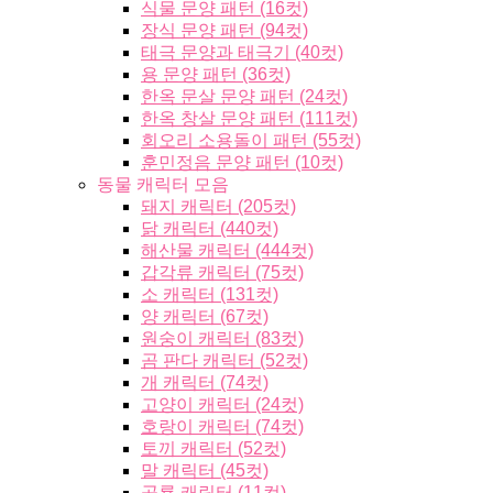
식물 문양 패턴 (16컷)
장식 문양 패턴 (94컷)
태극 문양과 태극기 (40컷)
용 문양 패턴 (36컷)
한옥 문살 문양 패턴 (24컷)
한옥 창살 문양 패턴 (111컷)
회오리 소용돌이 패턴 (55컷)
훈민정음 문양 패턴 (10컷)
동물 캐릭터 모음
돼지 캐릭터 (205컷)
닭 캐릭터 (440컷)
해산물 캐릭터 (444컷)
갑각류 캐릭터 (75컷)
소 캐릭터 (131컷)
양 캐릭터 (67컷)
원숭이 캐릭터 (83컷)
곰 판다 캐릭터 (52컷)
개 캐릭터 (74컷)
고양이 캐릭터 (24컷)
호랑이 캐릭터 (74컷)
토끼 캐릭터 (52컷)
말 캐릭터 (45컷)
공룡 캐릭터 (11컷)