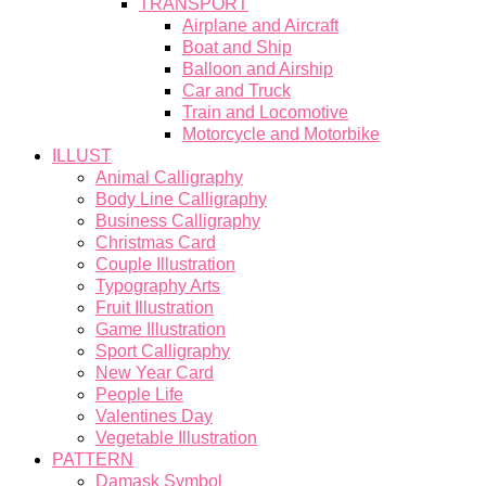
TRANSPORT
Airplane and Aircraft
Boat and Ship
Balloon and Airship
Car and Truck
Train and Locomotive
Motorcycle and Motorbike
ILLUST
Animal Calligraphy
Body Line Calligraphy
Business Calligraphy
Christmas Card
Couple Illustration
Typography Arts
Fruit Illustration
Game Illustration
Sport Calligraphy
New Year Card
People Life
Valentines Day
Vegetable Illustration
PATTERN
Damask Symbol