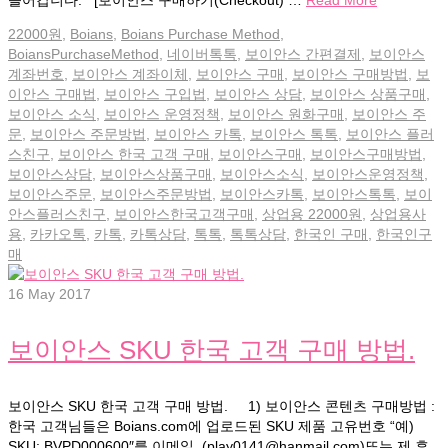
22000원
,
Boians
,
Boians Purchase Method
,
BoiansPurchaseMethod
,
네이버톡톡
,
보이안스 간편결제
,
보이안스
계좌번호
,
보이안스 계좌이체
,
보이안스 구매
,
보이안스 구매방법
,
보
이안스 구매법
,
보이안스 구입법
,
보이안스 상담
,
보이안스 상품구매
,
보이안스 소식
,
보이안스 운영정책
,
보이안스 원화구매
,
보이안스 주
문
,
보이안스 주문방법
,
보이안스 카톡
,
보이안스 톡톡
,
보이안스 플러
스친구
,
보이안스 한국 고객 구매
,
보이안스구매
,
보이안스구매방법
,
보이안스상담
,
보이안스상품구매
,
보이안스소식
,
보이안스운영정책
,
보이안스주문
,
보이안스주문방법
,
보이안스카톡
,
보이안스톡톡
,
보이
안스플러스친구
,
보이안스한국고객구매
,
상업용 22000원
,
상업용사
용
,
카카오톡
,
카톡
,
카톡상담
,
톡톡
,
톡톡상담
,
한국인 구매
,
한국인구
매
16
May 2017
보이안스 SKU 한국 고객 구매 방법.
보이안스 SKU 한국 고객 구매 방법. 1) 보이안스 콘텐츠 구매방법 :
한국 고객님들은 Boians.com에 업로드된 SKU 제품 고유번호 “예)
SKU: BVPD000600″를 이메일 (play0141@hanmail.com)또는 제 휴