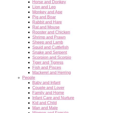
Horse and Donkey
Lion and Leo
Monkey and Ape
Pig and Boar
Rabbit and Hare
Rat and Mouse
Rooster and Chicken
Shrimp and Prawn
Sheep and Lamb
Squid and Cuttlefish
Snake and Serpent
Scorpion and Scorpio
Tiger and Tigress
Fish and Pisces
Mackerel and Herring
People
Baby and Infant
Couple and Lover
Family and Home
Infant Care and Nurture
Kid and Child
Man and Male
Women and Female