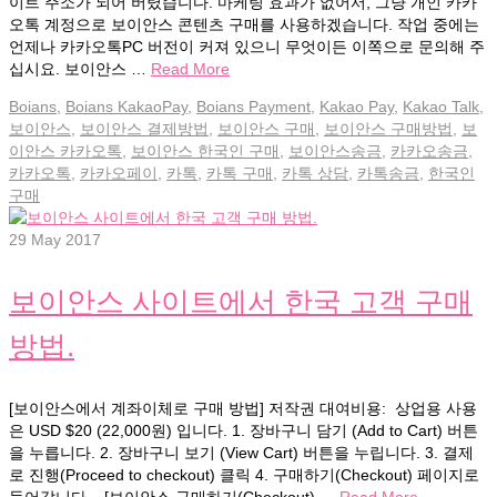
이트 주소가 되어 버렸습니다. 마케팅 효과가 없어서, 그냥 개인 카카
오톡 계정으로 보이안스 콘텐츠 구매를 사용하겠습니다. 작업 중에는
언제나 카카오톡PC 버전이 커져 있으니 무엇이든 이쪽으로 문의해 주
십시요. 보이안스 …
Read More
Boians
,
Boians KakaoPay
,
Boians Payment
,
Kakao Pay
,
Kakao Talk
,
보이안스
,
보이안스 결제방법
,
보이안스 구매
,
보이안스 구매방법
,
보
이안스 카카오톡
,
보이안스 한국인 구매
,
보이안스송금
,
카카오송금
,
카카오톡
,
카카오페이
,
카톡
,
카톡 구매
,
카톡 상담
,
카톡송금
,
한국인
구매
29
May 2017
보이안스 사이트에서 한국 고객 구매
방법.
[보이안스에서 계좌이체로 구매 방법] 저작권 대여비용: 상업용 사용
은 USD $20 (22,000원) 입니다. 1. 장바구니 담기 (Add to Cart) 버튼
을 누릅니다. 2. 장바구니 보기 (View Cart) 버튼을 누립니다. 3. 결제
로 진행(Proceed to checkout) 클릭 4. 구매하기(Checkout) 페이지로
들어갑니다. [보이안스 구매하기(Checkout) …
Read More