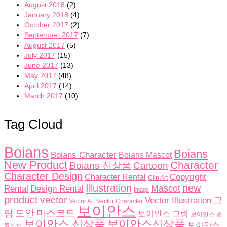
August 2018
(2)
January 2018
(4)
October 2017
(2)
September 2017
(7)
August 2017
(5)
July 2017
(15)
June 2017
(13)
May 2017
(48)
April 2017
(14)
March 2017
(10)
Tag Cloud
Boians
Boians
Boians Character
Boians Mascot
New Product
Character
Boians 신상품
Cartoon
Character Design
Copyright
Character Rental
Clip Art
Illustration
new
Rental
Design Rental
Mascot
Image
product
vector
그
Vector Illustration
Vector Character
Vector Art
보이안스
도안
림
마스코트
보이안스 그림
보이안스 법
보이안스 신상품
보이안스신상품
보이안스
률정보